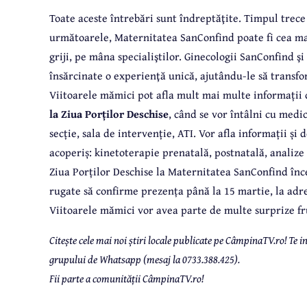
Toate aceste întrebări sunt îndreptăţite. Timpul trece 
următoarele, Maternitatea SanConfind poate fi cea ma
griji, pe mâna specialiştilor. Ginecologii SanConfind şi
însărcinate o experienţă unică, ajutându-le să transfo
Viitoarele mămici pot afla mult mai multe informați
la Ziua Porților Deschise
, când se vor întâlni cu medic
secție, sala de intervenție, ATI. Vor afla informații și
acoperiș: kinetoterapie prenatală, postnatală, analize
Ziua Porților Deschise la Maternitatea SanConfind înce
rugate să confirme prezența până la 15 martie, la adre
Viitoarele mămici vor avea parte de multe surprize fr
Citește cele mai noi știri locale publicate pe CâmpinaTV.ro! Te
grupului de Whatsapp (mesaj la 0733.388.425).
Fii parte a comunității CâmpinaTV.ro!