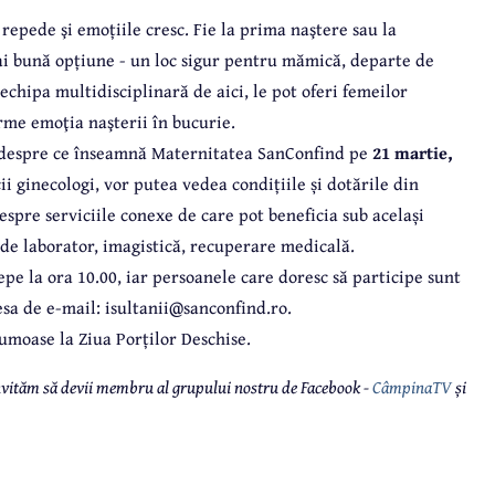
repede şi emoțiile cresc. Fie la prima naştere sau la
i bună opțiune - un loc sigur pentru mămică, departe de
 echipa multidisciplinară de aici, le pot oferi femeilor
rme emoţia naşterii în bucurie.
i despre ce înseamnă Maternitatea SanConfind pe
21 martie,
ii ginecologi, vor putea vedea condițiile și dotările din
 despre serviciile conexe de care pot beneficia sub același
 de laborator, imagistică, recuperare medicală.
pe la ora 10.00, iar persoanele care doresc să participe sunt
sa de e-mail: isultanii@sanconfind.ro.
umoase la Ziua Porților Deschise.
 invităm să devii membru al grupului nostru de Facebook -
CâmpinaTV
și