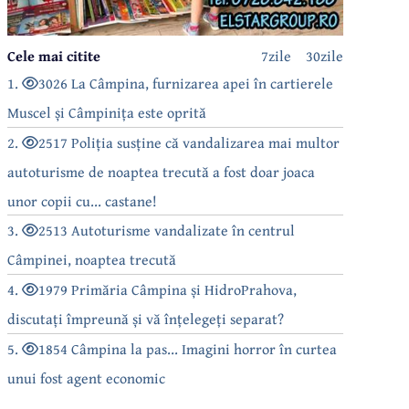
Cele mai citite
7zile
30zile
1.
3026 La Câmpina, furnizarea apei în cartierele
Muscel și Câmpinița este oprită
2.
2517 Poliția susține că vandalizarea mai multor
autoturisme de noaptea trecută a fost doar joaca
unor copii cu... castane!
3.
2513 Autoturisme vandalizate în centrul
Câmpinei, noaptea trecută
4.
1979 Primăria Câmpina și HidroPrahova,
discutați împreună și vă înțelegeți separat?
5.
1854 Câmpina la pas... Imagini horror în curtea
unui fost agent economic