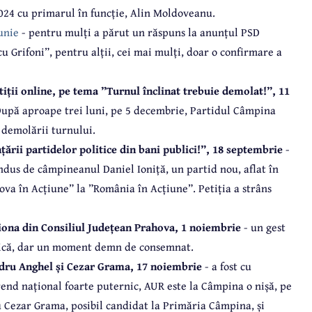
024 cu primarul în funcție, Alin Moldoveanu.
unie
- pentru mulți a părut un răspuns la anunțul PSD
cu Grifoni”, pentru alții, cei mai mulți, doar o confirmare a
iții online, pe tema ”Turnul înclinat trebuie demolat!”, 11
 După aproape trei luni, pe 5 decembrie, Partidul Câmpina
 demolării turnului.
țării partidelor politice din bani publici!”, 18 septembrie
-
dus de câmpineanul Daniel Ioniță, un partid nou, aflat în
ova în Acțiune” la ”România în Acțiune”. Petiția a strâns
iona din Consiliul Județean Prahova, 1 noiembrie
- un gest
itică, dar un moment demn de consemnat.
ndru Anghel și Cezar Grama, 17 noiembrie
- a fost cu
rend național foarte puternic, AUR este la Câmpina o nișă, pe
Cu Cezar Grama, posibil candidat la Primăria Câmpina, și