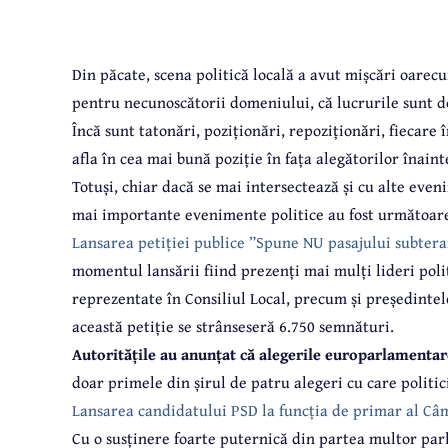
Din păcate, scena politică locală a avut mișcări oarecu
pentru necunoscătorii domeniului, că lucrurile sunt de
Încă sunt tatonări, poziționări, repoziționări, fiecare
afla în cea mai bună poziție în fața alegătorilor înainte
Totuși, chiar dacă se mai intersectează și cu alte eve
mai importante evenimente politice au fost următoare
Lansarea petiției publice ”Spune NU pasajului subteran
momentul lansării fiind prezenți mai mulți lideri polit
reprezentate în Consiliul Local, precum și președint
această petiție se strânseseră 6.750 semnături.
Autoritățile au anunțat că alegerile europarlamentar
doar primele din șirul de patru alegeri cu care politic
Lansarea candidatului PSD la funcția de primar al Câm
Cu o susținere foarte puternică din partea multor parl