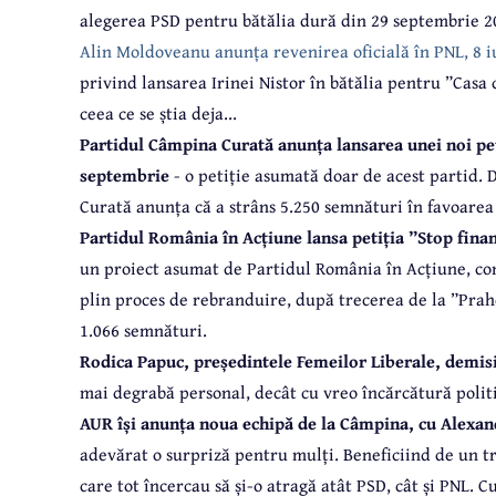
alegerea PSD pentru bătălia dură din 29 septembrie 2
Alin Moldoveanu anunța revenirea oficială în PNL, 8 i
privind lansarea Irinei Nistor în bătălia pentru ”Casa 
ceea ce se știa deja...
Partidul Câmpina Curată anunța lansarea unei noi pet
septembrie
- o petiție asumată doar de acest partid.
Curată anunța că a strâns 5.250 semnături în favoarea
Partidul România în Acțiune lansa petiția ”Stop finan
un proiect asumat de Partidul România în Acțiune, con
plin proces de rebranduire, după trecerea de la ”Prah
1.066 semnături.
Rodica Papuc, președintele Femeilor Liberale, demis
mai degrabă personal, decât cu vreo încărcătură pol
AUR își anunța noua echipă de la Câmpina, cu Alexa
adevărat o surpriză pentru mulți. Beneficiind de un t
care tot încercau să și-o atragă atât PSD, cât și PNL. 