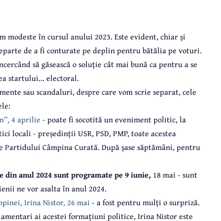
m modeste în cursul anului 2023. Este evident, chiar și
parte de a fi conturate pe deplin pentru bătălia pe voturi.
 încercând să găsească o soluție cât mai bună ca pentru a se
a startului... electoral.
nimente sau scandaluri, despre care vom scrie separat, cele
le:
”, 4 aprilie
- poate fi socotită un eveniment politic, la
ici locali - președinții USR, PSD, PMP, toate acestea
ele Partidului Câmpina Curată. După șase săptămâni, pentru
e din anul 2024 sunt programate pe 9 iunie,
18 mai - sunt
ienii ne vor asalta în anul 2024.
pinei, Irina Nistor, 26 mai
- a fost pentru mulți o surpriză.
amentari ai acestei formațiuni politice, Irina Nistor este