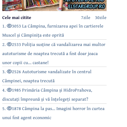
Cele mai citite
7zile
30zile
1.
3053 La Câmpina, furnizarea apei în cartierele
Muscel și Câmpinița este oprită
2.
2533 Poliția susține că vandalizarea mai multor
autoturisme de noaptea trecută a fost doar joaca
unor copii cu... castane!
3.
2526 Autoturisme vandalizate în centrul
Câmpinei, noaptea trecută
4.
1985 Primăria Câmpina și HidroPrahova,
discutați împreună și vă înțelegeți separat?
5.
1878 Câmpina la pas... Imagini horror în curtea
unui fost agent economic