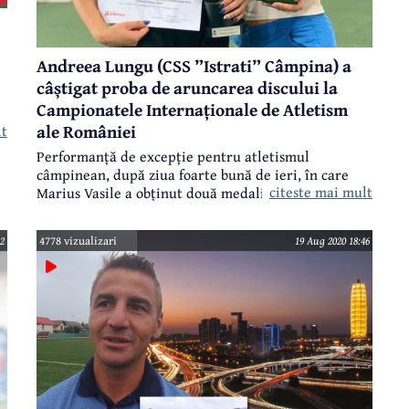
Andreea Lungu (CSS ”Istrati” Câmpina) a
câștigat proba de aruncarea discului la
Campionatele Internaționale de Atletism
ale României
lt
l
Performanță de excepție pentru atletismul
câmpinean, după ziua foarte bună de ieri, în care
a
citeste mai mult
Marius Vasile a obținut două medalii de argint, în
probele de aruncarea greutății și aruncarea discului.
În a doua zi a Campionatelor Internaționale de
2
4778 vizualizari
19 Aug 2020 18:46
Atletism ale României, la Cluj-Napoca, pe Cluj Arena,
Andreea Lungu a câștigat proba de aruncarea
discului, cu o aruncare de 45,79m.