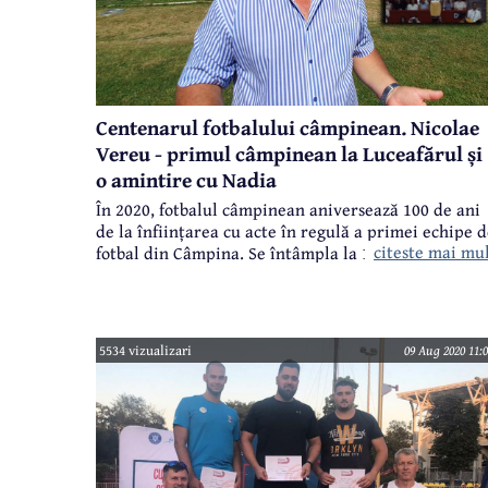
Centenarul fotbalului câmpinean. Nicolae
Vereu - primul câmpinean la Luceafărul și
o amintire cu Nadia
În 2020, fotbalul câmpinean aniversează 100 de ani
de la înființarea cu acte în regulă a primei echipe 
citeste mai mu
fotbal din Câmpina. Se întâmpla la 1 septembrie
1920, iar echipa se numea "Principesa Ileana".
CâmpinaTV.ro v-a obișnuit cu informații deosebite
despre Câmpina, despre istoria localității, despre
oameni care au trăit și creat aici, despre fapte și
5534 vizualizari
09 Aug 2020 11:0
evenimente, astfel că, din dorința de a marca acest
moment unic pentru un fotbal câmpinean aflat
(aproape) în moarte clinică, realizăm o serie de
interviuri cu oameni care au însemnat ceva în
fotbalul câmpinean în ultima sută de ani. Invitatul
acestui episod este Nicolae Vereu - jucător, arbitru,