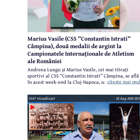
Marius Vasile (CSS ”Constantin Istrati”
Câmpina), două medalii de argint la
Campionatele Internaționale de Atletism
ale României
Andreea Lungu și Marius Vasile, cei mai titrați
sportivi al CSS ”Constantin Istrati” Câmpina, se află
citeste mai mu
în acest week-end la Cluj-Napoca, unde participă la
ediția a 65-a a Campionatelor Internaționale de
Atletism ale României.
5547 vizualizari
18 Aug 2020 20:5