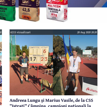
0
4215 vizualizari
28 Aug 2020 20:20
Andreea Lungu și Marius Vasile, de la CSS
”Istrati” Câmpina, campioni naționali la