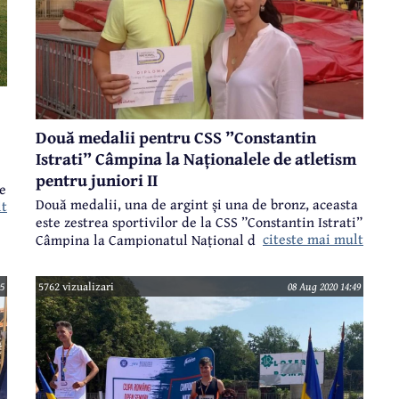
Două medalii pentru CSS ”Constantin
Istrati” Câmpina la Naționalele de atletism
pentru juniori II
de
Două medalii, una de argint și una de bronz, aceasta
lt
este zestrea sportivilor de la CSS ”Constantin Istrati”
citeste mai mult
Câmpina la Campionatul Național de Atletism
pentru Juniori II, care a avut loc în acest week-end la
București, pe stadionul ”Iolanda Balaș Soter”.
5
5762 vizualizari
08 Aug 2020 14:49