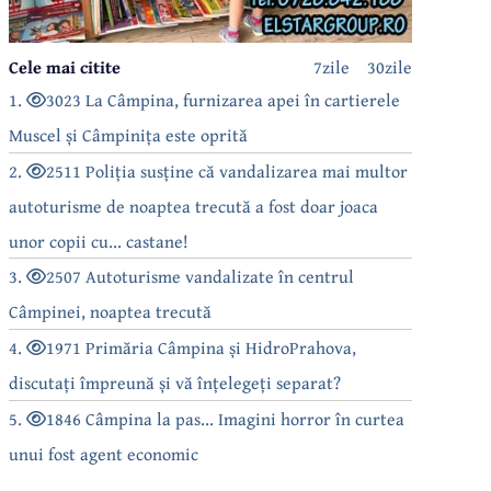
Cele mai citite
7zile
30zile
1.
3023 La Câmpina, furnizarea apei în cartierele
Muscel și Câmpinița este oprită
2.
2511 Poliția susține că vandalizarea mai multor
autoturisme de noaptea trecută a fost doar joaca
unor copii cu... castane!
3.
2507 Autoturisme vandalizate în centrul
Câmpinei, noaptea trecută
4.
1971 Primăria Câmpina și HidroPrahova,
discutați împreună și vă înțelegeți separat?
5.
1846 Câmpina la pas... Imagini horror în curtea
unui fost agent economic