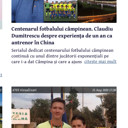
Centenarul fotbalului câmpinean. Claudiu
Dumitrescu despre experiența de un an ca
antrenor în China
Serialul dedicat centenarului fotbalului câmpinean
continuă cu unul dintre jucătorii exponențiali pe
citeste mai mult
care i-a dat Câmpina și care a ajuns pe prima scenă a
fotbalului românesc, este vorba de Claudiu
Dumitrescu.
lt
2
4703 vizualizari
15 Aug 2020 17:28