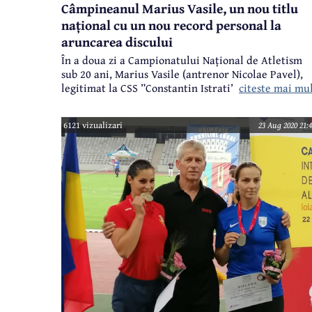
Câmpineanul Marius Vasile, un nou titlu
național cu un nou record personal la
aruncarea discului
În a doua zi a Campionatului Național de Atletism
sub 20 ani, Marius Vasile (antrenor Nicolae Pavel),
citeste mai mu
legitimat la CSS ”Constantin Istrati” Câmpina, a
câștigat un nou titlu național, de această dată la
arucnarea discului, cu un nou record personal, dup
6121 vizualizari
23 Aug 2020 21:4
ce în ziua precedentă, își depășise propriul record ș
obținuse titlul național la aruncarea greutății, în
vreme ce sportiva Mihaela Marin, Andreea Lungu,
câștigase proba de aruncarea discului.