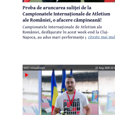
Proba de aruncarea suliței de la
Campionatele Internaționale de Atletism
ale României, o afacere câmpineană!
Campionatele Internaționale de Atletism ale
României, desfășurate în acest week-end la Cluj-
citeste mai mu
Napoca, au adus mari performanțe pentru atletismu
câmpinean - Andreea Lungu și Marius Vasile
obținând rezultate foarte bune, Andreea reușind
chiar să primească Trofeul ”Lia Manoliu” pentru ce
mai bună performanță feminină din întreaga
competiție.
5057 vizualizari
22 Aug 2020 22:3