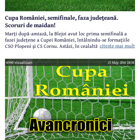
Cupa României, semifinale, faza judeţeană.
Scoruri de maidan!
Marţi după-amiază, la Blejoi avut loc prima semifinală a
fazei judeţene a Cupei României, întâlnindu-se formaţiile
citeste mai mult
CSO Plopeni şi CS Cornu. Astăzi, în cealaltă semifinală s-au
întâlnit CS Păuleşti şi AS Tufeni.
4590 vizualizari
23 May 2016 18:34