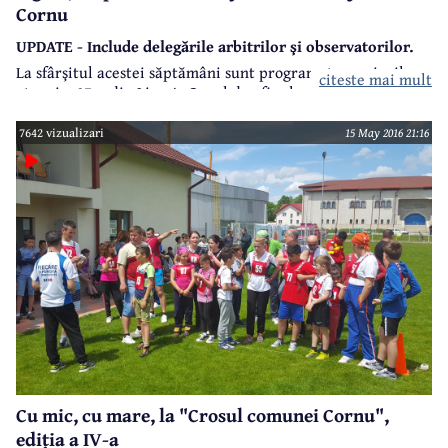
Cornu
UPDATE - Include delegările arbitrilor şi observatorilor.
La sfârşitul acestei săptămâni sunt programate meciurile
citeste mai mult
etapei a 27-a din Liga A. Capul de afiş al rundei are loc la
Cornu, acolo unde se întâlnesc CS Cornu şi FC Băneşti, dar
un meci interesant va avea loc şi la Păuleşti, pe terenul
7642 vizualizari
15 May 2016 21:16
liderului, unde va veni AS Tufeni, cele două formaţii
urmând a se întâlni la mijlocul săptămânii viitoare şi în
semifinalele Cupei României.
Cu mic, cu mare, la "Crosul comunei Cornu",
ediția a IV-a