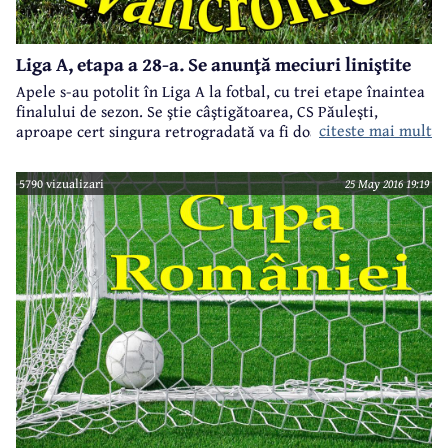
Liga A, etapa a 28-a. Se anunţă meciuri liniştite
Apele s-au potolit în Liga A la fotbal, cu trei etape înaintea
finalului de sezon. Se ştie câştigătoarea, CS Păuleşti,
citeste mai mult
aproape cert singura retrogradată va fi doar Găzarul
Surani, aşa că restul formaţiilor joacă doar pentru... glorie
sportivă.
5790 vizualizari
25 May 2016 19:19