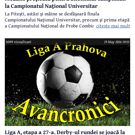
la Campionatul Naţional Universitar
La Piteşti, astăzi şi mâine se desfăşoară finala
Campionatului Naţional Universitar, precum şi prima etapă
citeste mai mult
a Campionatului Naţional de Probe Combinate pentru
seniori, tineret şi juniori I. În prima zi a întrecerilor, în
reuniunea din această după-amiază, atletismul câmpinean
5099 vizualizari
19 May 2016 19:55
a obţinut o medalie foarte preţioasă, fiind la un pas de
obţinerea unei a doua medalii, ambele în probele de
aruncarea suliţei.
Liga A, etapa a 27-a. Derby-ul rundei se joacă la