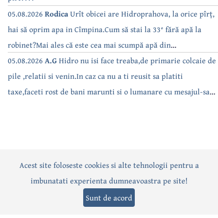
05.08.2026
Rodica
Urît obicei are Hidroprahova, la orice pîrț,
hai să oprim apa in Cîmpina.Cum să stai la 33° fără apă la
robinet?Mai ales că este cea mai scumpă apă din
Romînua.RUȘINE!
05.08.2026
A.G
Hidro nu isi face treaba,de primarie colcaie de
pile ,relatii si venin.In caz ca nu a ti reusit sa platiti
taxe,faceti rost de bani marunti si o lumanare cu mesajul-sa
fie primit.Toti astia care nu isi fac treaba ar trebui masiv dati
in judecata..Isi bat joc pe nervii vostrii.Are Nanu curaj si
primarita daca pana in iarna e cu repetare cu Hidro sa plece
acasa cu totii.
Acest site foloseste cookies si alte tehnologii pentru a
Actualitate
Politică
Social
Eveniment
Interviuri
imbunatati experienta dumneavoastra pe site!
Sănătate
Editorial
Sport
Anunțuri
Joburi
Turism
Sunt de acord