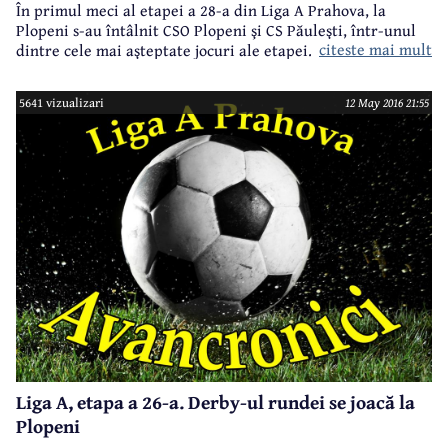
În primul meci al etapei a 28-a din Liga A Prahova, la
Plopeni s-au întâlnit CSO Plopeni şi CS Păuleşti, într-unul
citeste mai mult
dintre cele mai aşteptate jocuri ale etapei. Partida a fost la
discreţia echipei antrenate de Iulius Mărgărit, care s-a
impus extrem de clar pe un teren pe care se câştigă destul
5641 vizualizari
12 May 2016 21:55
de greu. Sâmbătă, în celelalte întâlniri ar fi de semnalat
victoriile în deplasare obţinute de două formaţii din
subsolul clasamenului - AFC Brebu s-a impus la Astra II, iar
CS Ceptura la Breaza. Duminică, în ultimele două jocuri, ar
fi de semnalat doar contestaţia celor de la Drăgăneşti după
înfrângerea surprinzătoare de pe terenul "lanternei roşii".
Liga A, etapa a 26-a. Derby-ul rundei se joacă la
Plopeni