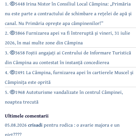
1.
5448 Irina Nistor în Consiliul Local Câmpina: „Primăria
nu este parte a contractului de schimbare a rețelei de apă și
canal. Nu Primăria oprește apa câmpinenilor!”
2.
3866 Furnizarea apei va fi întreruptă și vineri, 31 iulie
2026, în mai multe zone din Câmpina
3.
3658 Foștii angajați ai Centrului de Informare Turistică
din Câmpina au contestat în instanță concedierea
4.
2491 La Câmpina, furnizarea apei în cartierele Muscel și
Câmpinița este oprită
5.
1968 Autoturisme vandalizate în centrul Câmpinei,
noaptea trecută
Ultimele comentarii
05.08.2026
crisadi
pentru rodica : o avarie majora e un
pirt????