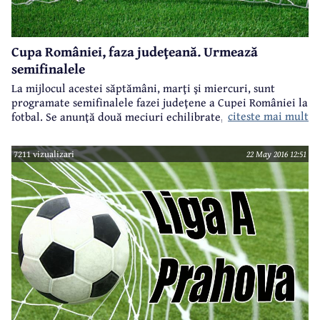
Cupa României, faza judeţeană. Urmează
semifinalele
La mijlocul acestei săptămâni, marţi şi miercuri, sunt
programate semifinalele fazei judeţene a Cupei României la
citeste mai mult
fotbal. Se anunţă două meciuri echilibrate, care pot oferi
orice rezultat, cu atât mai mult cu cât Cupa României este
cunoscută ca fiind o competiţie a surprizelor. Iată
7211 vizualizari
22 May 2016 12:51
programul, avancronicile şi delegările celor două
semifinale: