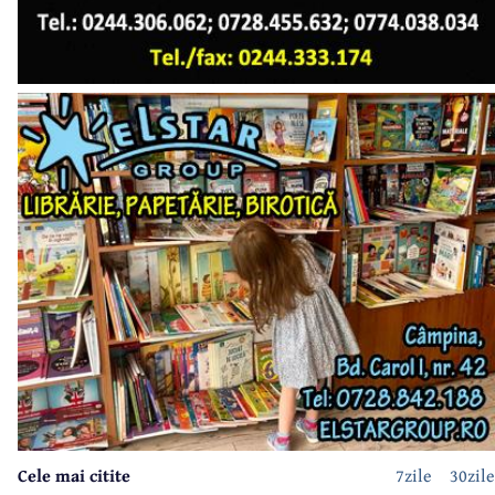
Cele mai citite
7zile
30zile