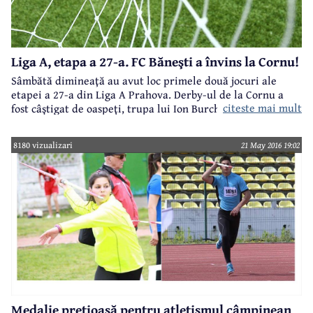
Liga A, etapa a 27-a. FC Băneşti a învins la Cornu!
Sâmbătă dimineaţă au avut loc primele două jocuri ale
etapei a 27-a din Liga A Prahova. Derby-ul de la Cornu a
citeste mai mult
fost câştigat de oaspeţi, trupa lui Ion Burchi impunându-se
cu 2-1. După-amiază, rezultate oarecum normale, inclusiv
victoria formaţiei din Brebu asupra celor de la Plopeni.
8180 vizualizari
21 May 2016 19:02
Astăzi, în ultimele patru meciuri ale etapei ar fi de
consemnat doar neprezentarea "lanternei roşii" pe un
teren unde se câştigă greu, la Măneciu.
Medalie preţioasă pentru atletismul câmpinean