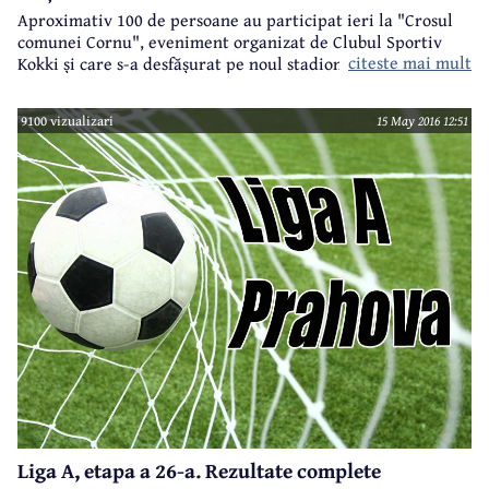
Aproximativ 100 de persoane au participat ieri la "Crosul
comunei Cornu", eveniment organizat de Clubul Sportiv
citeste mai mult
Kokki și care s-a desfășurat pe noul stadion din localitatea
vecină Câmpinei. Au fost participanți cu vârste cuprinse
între 5 și 50 de ani, noutatea față de edițiile precedente
9100 vizualizari
15 May 2016 12:51
constând în introducerea unei noi categorii - family run.
Liga A, etapa a 26-a. Rezultate complete