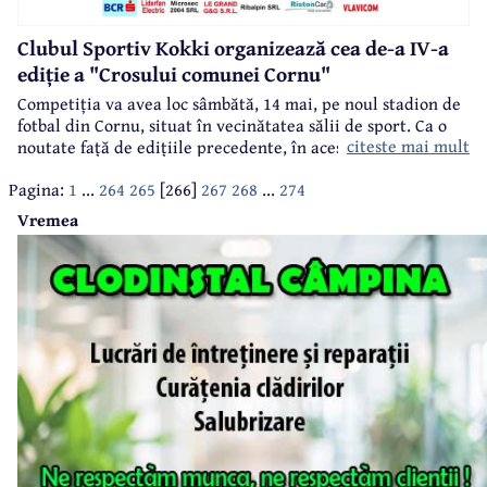
Clubul Sportiv Kokki organizează cea de-a IV-a
ediție a "Crosului comunei Cornu"
Competiția va avea loc sâmbătă, 14 mai, pe noul stadion de
fotbal din Cornu, situat în vecinătatea sălii de sport. Ca o
citeste mai mult
noutate față de edițiile precedente, în acest an s-a introdus
o categorie nouă - family run. Concurenţii vor forma o
Pagina:
1
...
264
265
[266]
267
268
...
274
echipă (un adult + un copil din aceeaşi familie, indiferent
de sex) şi vor alerga în sistem de ştafetă, câte un tur de
Vremea
pistă fiecare coechipier.