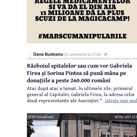
Războiul spitalelor sau cum vor Gabriela
Firea și Sorina Pintea să pună mâna pe
donațiile a peste 260.000 români
Atac după atac a lansat, în ultimele zile, primarul
general al Capitalei, Gabriela Firea, la adresa celor
citeste mai mu
două reprezentante ale Asociației "Dăruiește Viața"
Oana Gheorghiu și Carmen Uscat, care conduc
campania de strângere de fonduri pentru
5530 vizualizari
30 Oct 2019 12:
construirea primului spital public de oncologie și
radioterapie pentru copiii diagnosticați cu cancer.
1.700 de companii și peste 260.000 de donatori