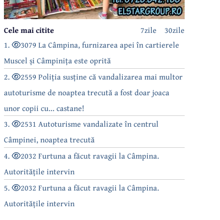
Cele mai citite
7zile
30zile
1.
3079 La Câmpina, furnizarea apei în cartierele
Muscel și Câmpinița este oprită
2.
2559 Poliția susține că vandalizarea mai multor
autoturisme de noaptea trecută a fost doar joaca
unor copii cu... castane!
3.
2531 Autoturisme vandalizate în centrul
Câmpinei, noaptea trecută
4.
2032 Furtuna a făcut ravagii la Câmpina.
Autoritățile intervin
5.
2032 Furtuna a făcut ravagii la Câmpina.
Autoritățile intervin