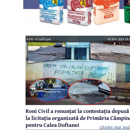
4396 vizualizari
03 Nov 2019 19:1
Roni Civil a renunțat la contestația depusă
la licitația organizată de Primăria Câmpin
pentru Calea Doftanei
citeste mai mu