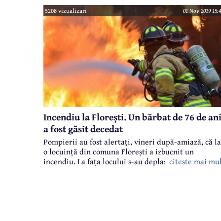
pentru Capela Hernea. Aceste documente vor sta la
5208 vizualizari
01 Nov 2019 15:4
baza declarării acestui obiectiv monument istoric,
ceea ce va putea aduce posibilitatea accesării de
fonduri europene pentru reabilitare.
Incendiu la Florești. Un bărbat de 76 de an
a fost găsit decedat
Pompierii au fost alertați, vineri după-amiază, că la
o locuință din comuna Florești a izbucnit un
citeste mai mu
incendiu. La fața locului s-au deplasat două echipaj
de stingere și unul de prim ajutor din partea ISU
Prahova, după cum a precizat purtătorul de cuvânt
al acestei instituții.