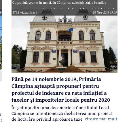
Cu puțină vreme în urmă, în Câmpina, administrația locală a
montat catarge cu drapelul național, drapelul municipiului și cel
8
4713 vizualizari
01 Nov 2019 19:45
al Uniunii Europene în apropierea principalelor intrări în oraș -
s
scuarul de la sensul giratoriu de pe Calea Dacia / Bulevardul
Nicolae Bălcescu și în zona cunoscută sub denumirea “la bazin”,
în Cartierul Câmpinița, la intersecția Bulevardului Carol I cu
Strada Siretului.
CI
Până pe 14 noiembrie 2019, Primăria
Câmpina așteaptă propuneri pentru
proiectul de indexare cu rata inflației a
taxelor și impozitelor locale pentru 2020
În ședința din luna decembrie a Consiliului Local
Câmpina se intenționează dezbaterea unui proiect
a
citeste mai mult
de hotărâre privind aprobarea taxelor și impozitelor
lt
locale pentru anul 2020. Conform hotărârii