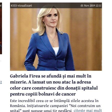
Consiliului Local nr. 41 din 23 aprilie 2019, taxele și
4
4333 vizualizari
01 Nov 2019 12:11
impozitele aferente anului 2020 vor fi indexate cu
rata inflației, ceea ce înseamnă o majorare cu 4,6%.
Acum, înaintea aprobării efective a taxelor și
impozitelor locale pentru anul viitor, Primăria
Câmpina a lansat o consultare publică, la care îi
invită pe toți cei interesați să transmită în scris
propuneri, sugestii sau recomandări până la data de
14 noiembrie 2019.
i
Gabriela Firea se afundă și mai mult în
mizerie. A lansat un nou atac la adresa
lt
e
celor care construiesc din donații spitalul
pentru copiii bolnavi de cancer
Este incredibil ceea ce se întâmplă zilele acestea în
România. Inițiatoarele campaniei "Noi construim un
citeste mai mult
spital" sunt supuse unui tir nesfârșit de atacuri din