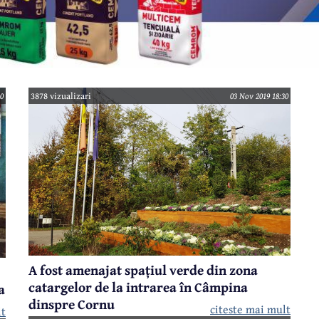
0
3878 vizualizari
03 Nov 2019 18:30
A fost amenajat spațiul verde din zona
catargelor de la intrarea în Câmpina
a
dinspre Cornu
citeste mai mult
lt