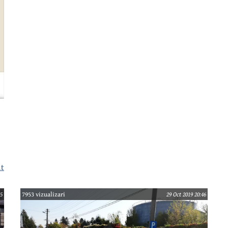
Tineretului a fost spartă din nou.
lt
,
25
7953 vizualizari
29 Oct 2019 20:46