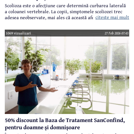
Scolioza este o afecțiune care determină curbarea laterală
a coloanei vertebrale. La copii, simptomele scoliozei trec
citeste mai mult
adesea neobservate, mai ales că această afecțiune nu
provoacă durere.
1069 vizualizari
27 Feb 2026 07:43
50% discount la Baza de Tratament SanConfind,
pentru doamne și domnișoare