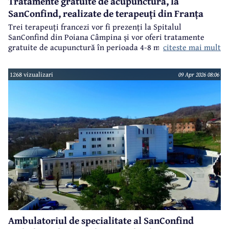
Tratamente gratuite de acupunctură, la
SanConfind, realizate de terapeuți din Franța
Trei terapeuți francezi vor fi prezenți la Spitalul
SanConfind din Poiana Câmpina și vor oferi tratamente
citeste mai mult
gratuite de acupunctură în perioada 4-8 mai 2026.
1268 vizualizari
09 Apr 2026 08:06
Ambulatoriul de specialitate al SanConfind