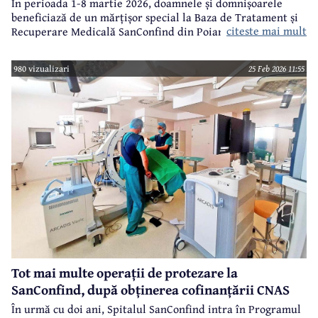
În perioada 1-8 martie 2026, doamnele și domnișoarele
beneficiază de un mărțișor special la Baza de Tratament și
citeste mai mult
Recuperare Medicală SanConfind din Poiana Câmpina.
980 vizualizari
25 Feb 2026 11:55
Tot mai multe operații de protezare la
SanConfind, după obținerea cofinanțării CNAS
În urmă cu doi ani, Spitalul SanConfind intra în Programul