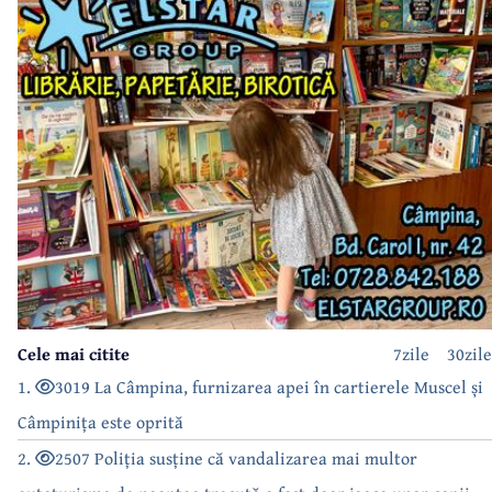
Cele mai citite
7zile
30zile
1.
3019 La Câmpina, furnizarea apei în cartierele Muscel și
Câmpinița este oprită
2.
2507 Poliția susține că vandalizarea mai multor