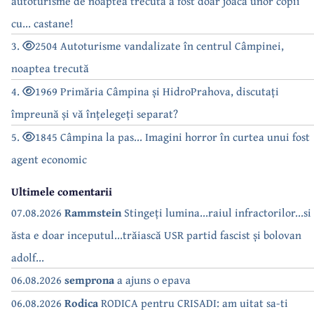
autoturisme de noaptea trecută a fost doar joaca unor copii
cu... castane!
3.
2504 Autoturisme vandalizate în centrul Câmpinei,
noaptea trecută
4.
1969 Primăria Câmpina și HidroPrahova, discutați
împreună și vă înțelegeți separat?
5.
1845 Câmpina la pas... Imagini horror în curtea unui fost
agent economic
Ultimele comentarii
07.08.2026
Rammstein
Stingeți lumina...raiul infractorilor...si
ăsta e doar inceputul...trăiască USR partid fascist și bolovan
adolf...
06.08.2026
semprona
a ajuns o epava
06.08.2026
Rodica
RODICA pentru CRISADI: am uitat sa-ti