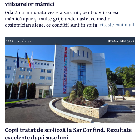
viitoarelor mămici
Odată cu minunata veste a sarcinii, pentru viitoarea
mămică apar și multe griji: unde naște, ce medic
citeste mai mult
obstetrician alege, ce condiții sunt în spital, cum este
personalul, cum va fi momentul în care va face cunoștință
cu bebelușul, cum se va descurca după naștere?!
1117 vizualizari
07 Mar 2026 09:43
Copil tratat de scolioză la SanConfind. Rezultate
excelente după șase luni