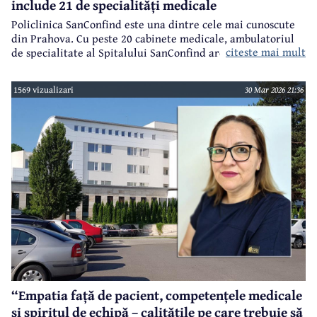
include 21 de specialități medicale
Policlinica SanConfind este una dintre cele mai cunoscute
din Prahova. Cu peste 20 cabinete medicale, ambulatoriul
citeste mai mult
de specialitate al Spitalului SanConfind are un personal
medical profesionist și dedicat, care dispune de
echipamente și aparatură de top.
1569 vizualizari
30 Mar 2026 21:36
“Empatia față de pacient, competențele medicale
și spiritul de echipă – calitățile pe care trebuie să