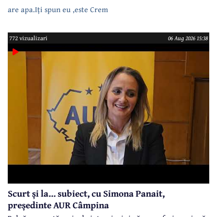
are apa.Iți spun eu ,este Crem
772 vizualizari
06 Aug 2026 15:38
Scurt și la... subiect, cu Simona Panait,
președinte AUR Câmpina