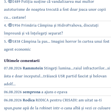
3.
2489 Poliția susține că vandalizarea mai multor
autoturisme de noaptea trecută a fost doar joaca unor copii
cu... castane!
4.
1956 Primăria Câmpina și HidroPrahova, discutați
împreună și vă înțelegeți separat?
5.
1838 Câmpina la pas... Imagini horror în curtea unui fost
agent economic
Ultimele comentarii
07.08.2026
Rammstein
Stingeți lumina...raiul infractorilor...si
ăsta e doar inceputul...trăiască USR partid fascist și bolovan
adolf...
06.08.2026
semprona
a ajuns o epava
06.08.2026
Rodica
RODICA pentru CRISADI: am uitat sa-ti
spun,pune apă de la robinet intr-o cana albă și vezi ce culoare