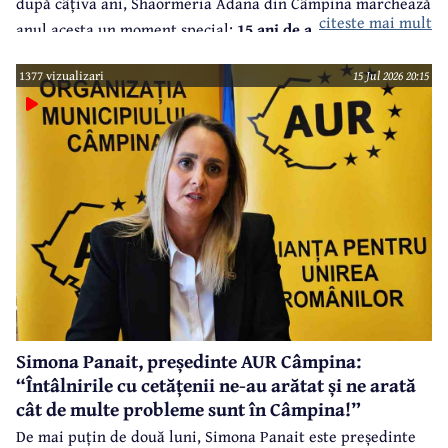
după câțiva ani, Shaormeria Adana din Câmpina marchează
citeste mai mult
anul acesta un moment special:
15 ani de activitate, cu o
promoție incredibilă în care oferă orice produs consacrat
1377 vizualizari
15 Jul 2026 20:15
deja cu un cost peste 15 lei, cadou la 15 lei, doar marți, 4
august, până la ora 15.00, în limita stocului.
În spatele
acestui succes se află perseverență și calitate a unor
produse excepționale și dorința de a oferi clienților o
calitate constantă la cele mai înalte standarde.
Simona Panait, președinte AUR Câmpina:
“Întâlnirile cu cetățenii ne-au arătat și ne arată
cât de multe probleme sunt în Câmpina!”
De mai puțin de două luni, Simona Panait este președinte