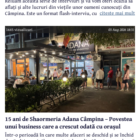
Reluăm această serie de interviuri și vă vom oferi ocazia să
aflați și alte lucruri din viețile unor oameni cunoscuți din
citeste mai mult
Câmpina. Este un format flash-interviu, cu întrebări
punctuale și răspunsuri scurte și la... subiect. Vor fi
întrebări legate atât de cariera profesională a invitaților
1645 vizualizari
03 Aug 2026 18:31
noștri, cât și din viața lor particulară.
15 ani de Shaormeria Adana Câmpina – Povestea
unui business care a crescut odată cu orașul
Într-o perioadă în care multe afaceri se deschid și se închid