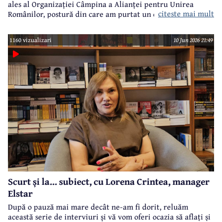
ales al Organizației Câmpina a Alianței pentru Unirea
citeste mai mult
Românilor, postură din care am purtat un dialog despre
primele acțiuni ale noii echipe de conducere a acestei
formațiuni politice.
1160 vizualizari
10 Jun 2026 21:49
Scurt și la... subiect, cu Lorena Crintea, manager
Elstar
După o pauză mai mare decât ne-am fi dorit, reluăm
această serie de interviuri și vă vom oferi ocazia să aflați și