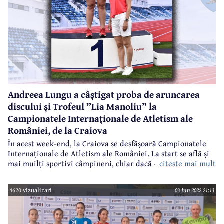
Andreea Lungu a câștigat proba de aruncarea
discului și Trofeul ”Lia Manoliu” la
Campionatele Internaționale de Atletism ale
României, de la Craiova
În acest week-end, la Craiova se desfășoară Campionatele
Internaționale de Atletism ale României. La start se află și
citeste mai mult
mai muilți sportivi câmpineni, chiar dacă - din motive pe
care nu le mai reamintim acum și aici - unii dintre ei nu
mai reprezintă vreun club din Câmpina.
4620 vizualizari
03 Jun 2022 21:13