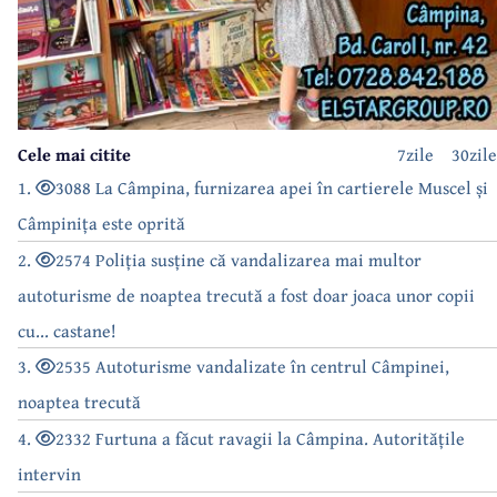
Cele mai citite
7zile
30zile
1.
3088 La Câmpina, furnizarea apei în cartierele Muscel și
Câmpinița este oprită
2.
2574 Poliția susține că vandalizarea mai multor
autoturisme de noaptea trecută a fost doar joaca unor copii
cu... castane!
3.
2535 Autoturisme vandalizate în centrul Câmpinei,
noaptea trecută
4.
2332 Furtuna a făcut ravagii la Câmpina. Autoritățile
intervin