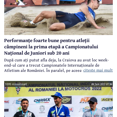
Performanțe foarte bune pentru atleții
câmpineni la prima etapă a Campionatului
Național de Juniori sub 20 ani
După cum ați putut afla deja, la Craiova au avut loc week-
end-ul care a trecut Campionatele Internaționale de
citeste mai mult
Atletism ale României. În paralel, pe aceeași superbă bază
de atletism din Cetatea Băniei s-a desfășurat și prima etapă
a Campionatului Național de Atletism pentru Juniori sub 20
3395 vizualizari
06 Jun 2022 07:36
de ani.