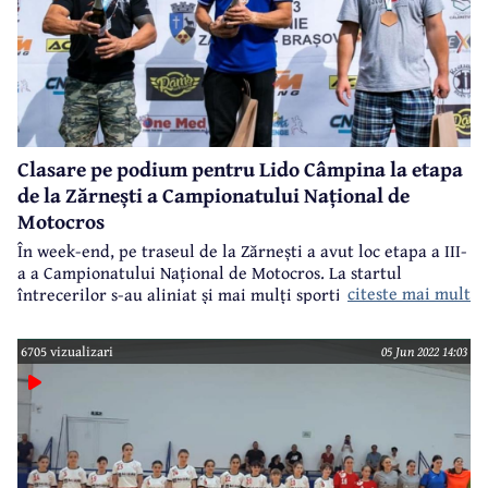
Clasare pe podium pentru Lido Câmpina la etapa
de la Zărnești a Campionatului Național de
Motocros
În week-end, pe traseul de la Zărnești a avut loc etapa a III-
a a Campionatului Național de Motocros. La startul
citeste mai mult
întrecerilor s-au aliniat și mai mulți sportivi de la clubul
Lido Câmpina.
6705 vizualizari
05 Jun 2022 14:03