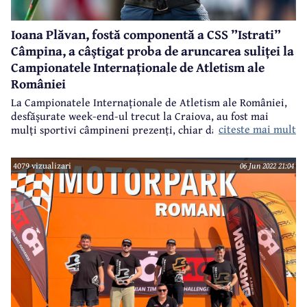
Ioana Plăvan, fostă componentă a CSS ”Istrati”
Câmpina, a câștigat proba de aruncarea suliței la
Campionatele Internaționale de Atletism ale
României
La Campionatele Internaționale de Atletism ale României,
desfășurate week-end-ul trecut la Craiova, au fost mai
citeste mai mult
mulți sportivi câmpineni prezenți, chiar dacă ei nu mai
reprezintă vreun club din Câmpina în momentul de față.
4079 vizualizari
06 Jun 2022 21:04