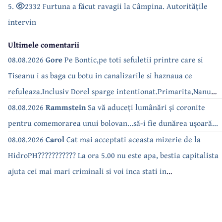
5.
2332 Furtuna a făcut ravagii la Câmpina. Autoritățile
intervin
Ultimele comentarii
08.08.2026
Gore
Pe Bontic,pe toti sefuletii printre care si
Tiseanu i as baga cu botu in canalizarile si haznaua ce
refuleaza.Inclusiv Dorel sparge intentionat.Primarita,Nanu
bea apa de la robinet.Asta as intreba o si pe Izabel Mitrea
08.08.2026
Rammstein
Sa vă aduceți lumânări și coronite
pentru comemorarea unui bolovan...să-i fie dunărea ușoară...
08.08.2026
Carol
Cat mai acceptati aceasta mizerie de la
HidroPH??????????? La ora 5.00 nu este apa, bestia capitalista
ajuta cei mai mari criminali si voi inca stati in
case???????????????