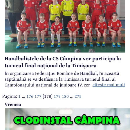
Handbalistele de la CS Câmpina vor participa la
turneul final național de la Timișoara
În organizarea Federației Române de Handbal, în această
săptămână se va desfășura la Timișoara turneul final al
citeste mai mult
Campionatului național de junioare IV, competiție la care
va participa și echipa CS Câmpina, care a fost repartizată în
Pagina:
1
...
176
177
[178]
179
180
...
275
grupa D, alături de formațiile ACS Transilvania Brașov, CSC
Moșnița Nouă și CSS 1 Constanța.
Vremea