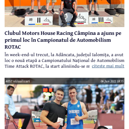
Clubul Motors House Racing Câmpina a ajuns pe
primul loc în Campionatul de Automobilism
ROTAC
În week-end-ul trecut, la Adâncata, județul Ialomița, a avut
loc o nouă etapă a Campionatului Național de Automobilism
citeste mai mult
Time Attack ROTAC, la start aliniindu-se mai mulți sportivi
de la clubul câmpinean Motors House Racing.
4057 vizualizari
06 Jun 2022 18:35