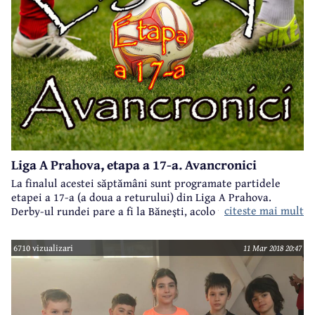
Liga A Prahova, etapa a 17-a. Avancronici
La finalul acestei săptămâni sunt programate partidele
etapei a 17-a (a doua a returului) din Liga A Prahova.
citeste mai mult
Derby-ul rundei pare a fi la Băneşti, acolo unde poposeşte
liderul, CS Blejoi. Iată programul, avancronicile şi
delegările:
6710 vizualizari
11 Mar 2018 20:47