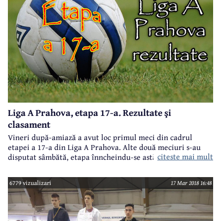
vor putea mândri după această întrecere.
Liga A Prahova, etapa 17-a. Rezultate şi
clasament
Vineri după-amiază a avut loc primul meci din cadrul
etapei a 17-a din Liga A Prahova. Alte două meciuri s-au
citeste mai mult
disputat sâmbătă, etapa înncheindu-se astăzi, când au avut
loc majoritatea partidelor. S-au marcat 34 de goluri şi s-au
înregistrat trei victorii ale gazdelor, o remiză şi trei victorii
6779 vizualizari
17 Mar 2018 16:48
ale oaspeţilor.