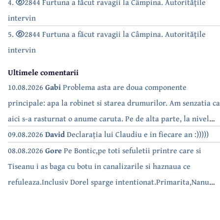
4.
2844 Furtuna a făcut ravagii la Câmpina. Autoritățile
intervin
5.
2844 Furtuna a făcut ravagii la Câmpina. Autoritățile
intervin
Ultimele comentarii
10.08.2026
Gabi
Problema asta are doua componente
principale: apa la robinet si starea drumurilor. Am senzatia ca
aici s-a rasturnat o anume caruta. Pe de alta parte, la nivel
national, serialul asta deja a difuzat episoadele 'fara apa' si
09.08.2026
David
Declarația lui Claudiu e in fiecare an :)))))
'fara energie'. Banuiesc ca urmeaza episodul 'fara hrana'.
08.08.2026
Gore
Pe Bontic,pe toti sefuletii printre care si
Tiseanu i as baga cu botu in canalizarile si haznaua ce
refuleaza.Inclusiv Dorel sparge intentionat.Primarita,Nanu
bea apa de la robinet.Asta as intreba o si pe Izabel Mitrea