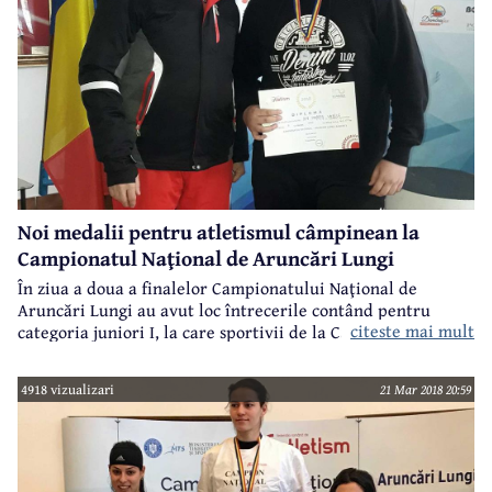
Noi medalii pentru atletismul câmpinean la
Campionatul Naţional de Aruncări Lungi
În ziua a doua a finalelor Campionatului Naţional de
Aruncări Lungi au avut loc întrecerile contând pentru
citeste mai mult
categoria juniori I, la care sportivii de la CSS Constantin
Istrati Câmpina s-au aflat pe listele de start, iar la finalul
zilei au urcat de mai multe ori pe podium, demonstrând
4918 vizualizari
21 Mar 2018 20:59
încă o dată valoarea şcolii câmpinene de aruncări lungi,
condusă de prof. Nicolae Pavel.