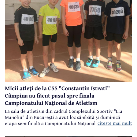
Micii atleţi de la CSS "Constantin Istrati"
Câmpina au făcut pasul spre finala
Campionatului Naţional de Atletism
La sala de atletism din cadrul Complexului Sportiv "Lia
Manoliu" din Bucureşti a avut loc sâmbătă şi duminică
citeste mai mult
etapa semifinală a Campionatului Naţional de Atletism
pentru copii I, II şi III. Cealaltă semifinală s-a desfăşurat la
Bacău, iar finala este programată la Bucureşti, în perioada