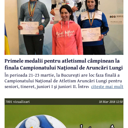
Primele medalii pentru atletismul câmpinean la
finala Campionatului Naţional de Aruncări Lungi
În perioada 21-23 martie, la Bucureşti are loc faza finală a
Campionatului Naţional de Atletism Aruncări Lungi pentru
citeste mai mult
seniori, tineret, juniori I şi juniori II. Întrecerea a fost
reprogramată, după ce iniţial ar fi trebuit să aibă loc în
perioada 1-3 martie. În prima zi a competiţiei, atunci când
7001 vizualizari
18 Mar 2018 12:50
au avut loc întrecerile pentru seniori şi tineret, sportivii de
la CSS Constantin Istrati Câmpina (coordonator - prof.
Nicolae Pavel) au reuşit să obţină patru medalii - una de
argint şi trei de bronz. Se speră că sunt doar primele
medalii dintr-un şir mai lung cu care sportivii câmpineni se