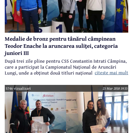
Medalie de bronz pentru tânărul câmpinean
Teodor Enache la aruncarea suliţei, categoria
juniori III
După trei zile pline pentru CSS Constantin Istrati Câmpina,
care a participat la Campionatul Naţional de Aruncări
citeste mai mult
Lungi, unde a obţinut două titluri naţionale, trei de
vicecampion naţionali şi patru medalii de bronz, la seniori,
tineret, juniori I şi juniori II, astăzi a fost rândul juniorilor
5746 vizualizari
23 Mar 2018 19:33
III să intre în arenă. Iar Câmpina a fost din nou pe podium,
prin Teodor Enache (antrenor Mihaela Marin), în proba de
aruncarea suliţei.