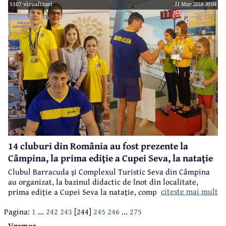
5107 vizualizari
11 Mar 2018 20:04
30-31 martie. CSS "Constantin Istrati" Câmpina a fost bine
reprezentat la această fază a competiţiei, micii atleţi
făcând pasul spre finală.
14 cluburi din România au fost prezente la
Câmpina, la prima ediţie a Cupei Seva, la nataţie
Clubul Barracuda şi Complexul Turistic Seva din Câmpina
au organizat, la bazinul didactic de înot din localitate,
citeste mai mult
prima ediţie a Cupei Seva la nataţie, competiţie rezervată
juniorilor şi cadeţilor. Au fost prezente 14 cluburi din
Pagina:
1
...
242
243
[244]
245
246
...
275
România, iar performanţele au fost notabile.
Vremea