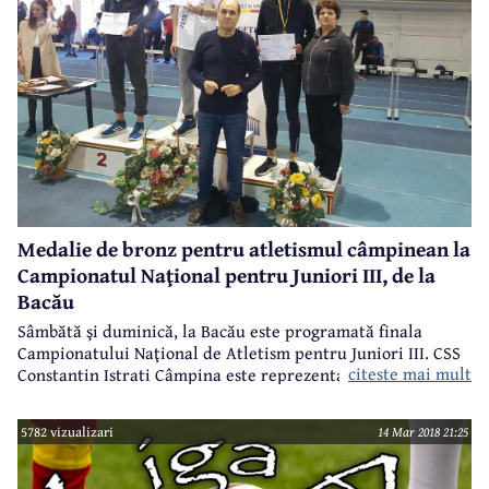
Medalie de bronz pentru atletismul câmpinean la
Campionatul Naţional pentru Juniori III, de la
Bacău
Sâmbătă şi duminică, la Bacău este programată finala
Campionatului Naţional de Atletism pentru Juniori III. CSS
citeste mai mult
Constantin Istrati Câmpina este reprezentată de un singur
sportiv, care în prima zi a finalelor a urcat pe podium.
5782 vizualizari
14 Mar 2018 21:25