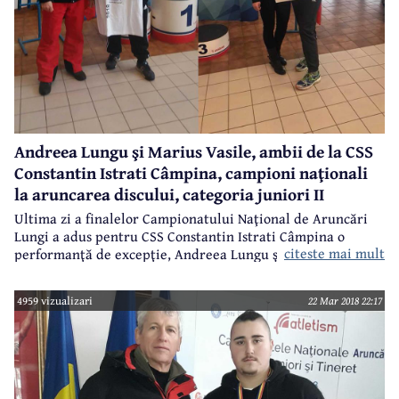
Andreea Lungu şi Marius Vasile, ambii de la CSS
Constantin Istrati Câmpina, campioni naţionali
la aruncarea discului, categoria juniori II
Ultima zi a finalelor Campionatului Naţional de Aruncări
Lungi a adus pentru CSS Constantin Istrati Câmpina o
citeste mai mult
performanţă de excepţie, Andreea Lungu şi Marius Vasile
cucerind titlurile de campion naţional, ambii la categoria
juniori II în proba de aruncarea discului.
4959 vizualizari
22 Mar 2018 22:17