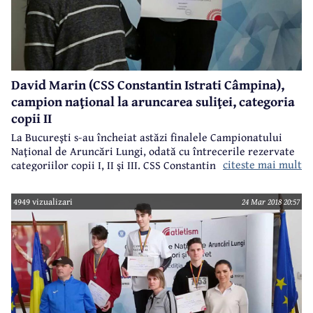
David Marin (CSS Constantin Istrati Câmpina),
campion naţional la aruncarea suliţei, categoria
copii II
La Bucureşti s-au încheiat astăzi finalele Campionatului
Naţional de Aruncări Lungi, odată cu întrecerile rezervate
citeste mai mult
categoriilor copii I, II şi III. CSS Constantin Istrati Câmpina
(coordonator - prof. Nicolae Pavel) a fost din nou la înăţime,
cea mai bună performanţă fiind realizată de David Marin
4949 vizualizari
24 Mar 2018 20:57
(antrenor Mihaela Marin) - campion naţional la aruncarea
suliţei, categoria copii II.