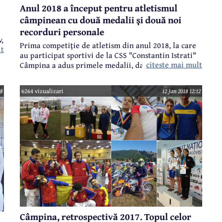
Anul 2018 a început pentru atletismul
câmpinean cu două medalii şi două noi
recorduri personale
v,
Prima competiţie de atletism din anul 2018, la care
lt
au participat sportivi de la CSS "Constantin Istrati"
,
citeste mai mult
Câmpina a adus primele medalii, dar şi primele noi
recorduri personale, ceea ce demonstrează forma
foarte bună în care se află sportivii pregătiţi de un
48
6264 vizualizari
12 Jan 2018 12:12
colectiv tehnic condus de prof. Nicolae Pavel.
Câmpina, retrospectivă 2017. Topul celor