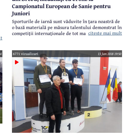
Campionatul European de Sanie pentru
Juniori
Sporturile de iarnă sunt văduvite în ţara noastră de
o bază materială pe măsura talentului demonstrat în
citeste mai mult
competiţii internaţionale de tot mai mulţi sportivi.
lt
Doi tineri din Brebu, Marian Gâtlan şi Flavius
Crăciun, legitimaţi la CSO Sinaia, membri ai lotului
naţional de sanie, s-au clasat sâmbătă pe locul al
14
6771 vizualizari
13 Jan 2018 19:50
treilea la Campionatul European de Sanie pentru
Juniori, desfăşurat în Germania, în localitatea
Winterberg.