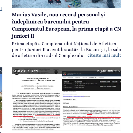
lt
Marius Vasile, nou record personal şi
îndeplinirea baremului pentru
Campionatul European, la prima etapă a CN
juniori II
Prima etapă a Campionatului Naţional de Atletism
pentru Juniori II a avut loc astăzi la Bucureşti, la sala
citeste mai mult
de atletism din cadrul Complexului "Lia Manoliu",
doi dintre cei trei sportivi de la CSS Constantin
Istrati Câmpina prezenţi la competiţie urcând la
05
6150 vizualizari
22 Jan 2018 20:12
final pe podium. Mai mult, Marius Vasile a reuşit să
câştige proba de aruncarea greutăţii cu un nou
record personal şi cu îndeplinirea baremului de
calificare la Campionatul European, care va avea loc
la Gyor - Ungaria.