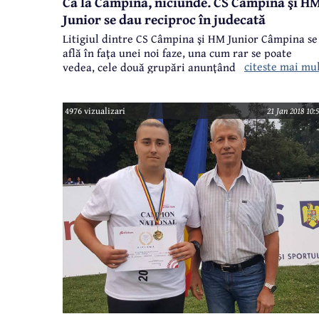
Ca la Câmpina, niciunde. CS Câmpina şi H
Junior se dau reciproc în judecată
Litigiul dintre CS Câmpina şi HM Junior Câmpina se
află în faţa unei noi faze, una cum rar se poate
citeste mai mu
vedea, cele două grupări anunţând că se vor acţion
una pe cealaltă în judecată! Astfel, după ce
preşedintele CS Câmpina, Adrian Stoican, a preciza
în raportul către Consiliul Local că va acţiona în
4976 vizualizari
21 Jan 2018 10:
judecată Clubul HM Junior, reprezentanţii acestuia
din urmă susţin că şi ei vor acţiona în instanţa civil
cel mai probabil atât CS Câmpina, cât şi pe
preşedintele Stoican.