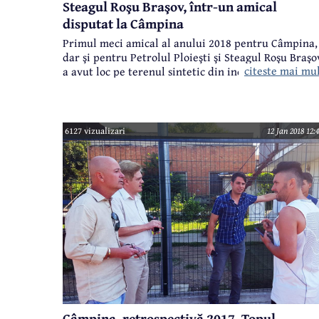
Steagul Roşu Braşov, într-un amical
disputat la Câmpina
Primul meci amical al anului 2018 pentru Câmpina,
dar şi pentru Petrolul Ploieşti şi Steagul Roşu Braşo
citeste mai mu
a avut loc pe terenul sintetic din incinta Căminului
Petrol. A fost un meci frumos, cu de toate - 13 goluri
două penalty-uri, atmosferă, dar şi o accidentare
destul de serioasă.
6127 vizualizari
12 Jan 2018 12:
Câmpina, retrospectivă 2017. Topul