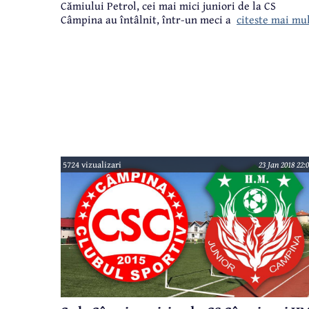
Cămiului Petrol, cei mai mici juniori de la CS
citeste mai mu
Câmpina au întâlnit, într-un meci amical, formaţia
similară de juniori a CS Eforie, echipă aflată în
cantonament în zona nostră.
5724 vizualizari
23 Jan 2018 22: