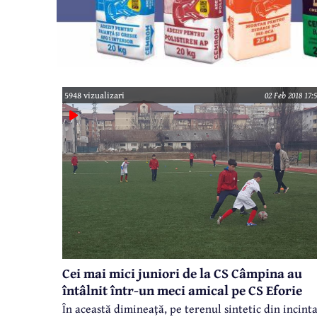
5948 vizualizari
02 Feb 2018 17:
Cei mai mici juniori de la CS Câmpina au
întâlnit într-un meci amical pe CS Eforie
În această dimineaţă, pe terenul sintetic din incint