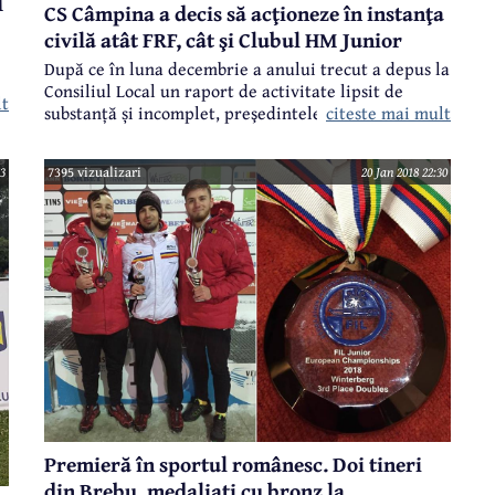
M
CS Câmpina a decis să acţioneze în instanţa
civilă atât FRF, cât şi Clubul HM Junior
După ce în luna decembrie a anului trecut a depus la
Consiliul Local un raport de activitate lipsit de
lt
a
citeste mai mult
substanță și incomplet, preşedintele CS Câmpina,
Adrian Stoican, revine acum cu un raport ceva mai
t
detaliat, din care aflăm lucruri interesante. Acest
53
7395 vizualizari
20 Jan 2018 22:30
raport se va afla pe masa consilierilor locali la
ședința de joi, 25 ianuarie 2018. În acest raport se
ă,
menționează faptul că, în privinţa litigiului cu HM
Junior, CS Câmpina a decis să acţioneze în instanţa
civilă atât hotărârea Comisiei de Recurs a FRF, cât şi
Clubul HM Junior.
Premieră în sportul românesc. Doi tineri
din Brebu, medaliaţi cu bronz la