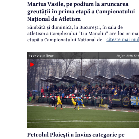
Marius Vasile, pe podium la aruncarea
greutăţii în prima etapă a Campionatului
Naţional de Atletism
Sâmbătă şi duminică, la Bucureşti, în sala de
atletism a Complexului "Lia Manoliu" are loc prima
citeste mai mu
etapă a Campionatului Naţional de Atletism. CSS
Constantin Istrati Câmpina a fost reprezentat în
prima zi a întrecerilor de doi sportivi, ambii la
7339 vizualizari
20 Jan 2018 17:
aruncarea greutăţii, Marius Vasile reuşind să urce
pe podium, cu un nou record personal.
Petrolul Ploieşti a învins categoric pe