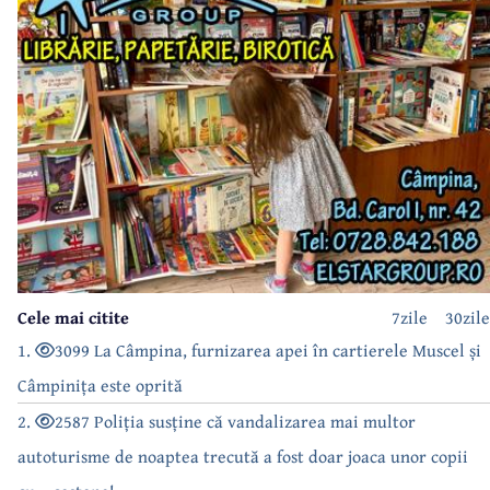
Cele mai citite
7zile
30zile
1.
3099 La Câmpina, furnizarea apei în cartierele Muscel și
Câmpinița este oprită
2.
2587 Poliția susține că vandalizarea mai multor
autoturisme de noaptea trecută a fost doar joaca unor copii