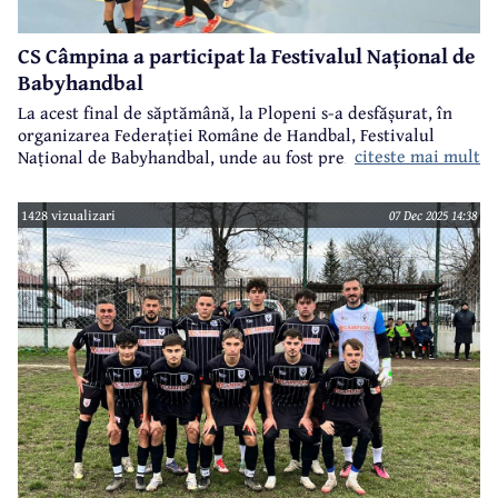
CS Câmpina a participat la Festivalul Național de
Babyhandbal
La acest final de săptămână, la Plopeni s-a desfășurat, în
organizarea Federației Române de Handbal, Festivalul
citeste mai mult
Național de Babyhandbal, unde au fost prezente 21 de
echipe din țară. CS Câmpina a participat cu o echipa
formată din cele mai mici jucătoare ale clubului.
1428 vizualizari
07 Dec 2025 14:38