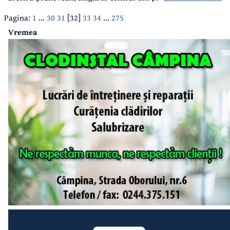
Moroiță.
Pagina:
1
...
30
31
[32]
33
34
...
275
Vremea