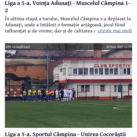
Liga a 5-a. Voința Adunați - Muscelul Câmpina 1-
2
În ultima etapă a turului, Muscelul Câmpina s-a deplasat la
Adunați, unde a întâlnit o formație arțăgoasă, jocul fiind
citeste mai mult
influențat și de vreme, dar și de calitatea suprafeței de joc.
695 vizualizari
30 Nov 2025 13:55
Liga a 5-a. Sportul Câmpina - Unirea Cocorăștii