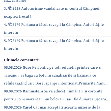
cu... castane!
3.
2538 Autoturisme vandalizate în centrul Câmpinei,
noaptea trecută
4.
2479 Furtuna a făcut ravagii la Câmpina. Autoritățile
intervin
5.
2479 Furtuna a făcut ravagii la Câmpina. Autoritățile
intervin
Ultimele comentarii
08.08.2026
Gore
Pe Bontic,pe toti sefuletii printre care si
Tiseanu i as baga cu botu in canalizarile si haznaua ce
refuleaza.Inclusiv Dorel sparge intentionat.Primarita,Nanu
bea apa de la robinet.Asta as intreba o si pe Izabel Mitrea
08.08.2026
Rammstein
Sa vă aduceți lumânări și coronite
pentru comemorarea unui bolovan...să-i fie dunărea ușoară...
08.08.2026
Carol
Cat mai acceptati aceasta mizerie de la