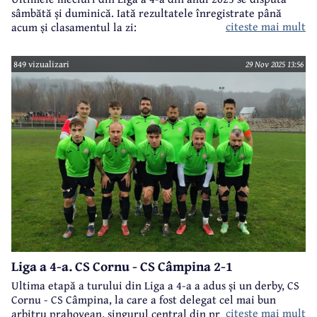
sâmbătă și duminică. Iată rezultatele înregistrate până
citeste mai mult
acum și clasamentul la zi:
849 vizualizari
29 Nov 2025 13:56
Liga a 4-a. CS Cornu - CS Câmpina 2-1
Ultima etapă a turului din Liga a 4-a a adus și un derby, CS
Cornu - CS Câmpina, la care a fost delegat cel mai bun
citeste mai mult
arbitru prahovean, singurul central din prima ligă - Andrei