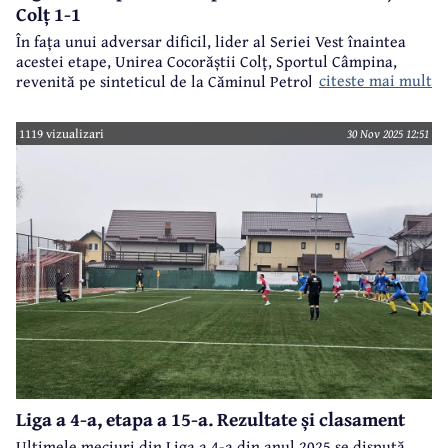
Colț 1-1
În fața unui adversar dificil, lider al Seriei Vest înaintea
acestei etape, Unirea Cocorăștii Colț, Sportul Câmpina,
citeste mai mult
revenită pe sinteticul de la Căminul Petrol din Câmpina, a
dat o replică foarte solidă.
1119 vizualizari
30 Nov 2025 12:51
Liga a 4-a, etapa a 15-a. Rezultate și clasament
Ultimele meciuri din Liga a 4-a din anul 2025 se dispută