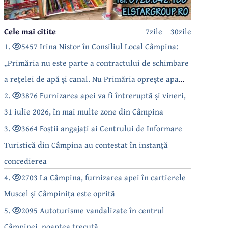
Cele mai citite
7zile
30zile
1.
5457 Irina Nistor în Consiliul Local Câmpina:
„Primăria nu este parte a contractului de schimbare
a rețelei de apă și canal. Nu Primăria oprește apa
câmpinenilor!”
2.
3876 Furnizarea apei va fi întreruptă și vineri,
31 iulie 2026, în mai multe zone din Câmpina
3.
3664 Foștii angajați ai Centrului de Informare
Turistică din Câmpina au contestat în instanță
concedierea
4.
2703 La Câmpina, furnizarea apei în cartierele
Muscel și Câmpinița este oprită
5.
2095 Autoturisme vandalizate în centrul
Câmpinei, noaptea trecută