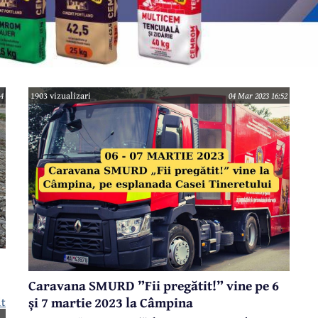
4
1903 vizualizari
04 Mar 2023 16:52
Caravana SMURD ”Fii pregătit!” vine pe 6
și 7 martie 2023 la Câmpina
lt