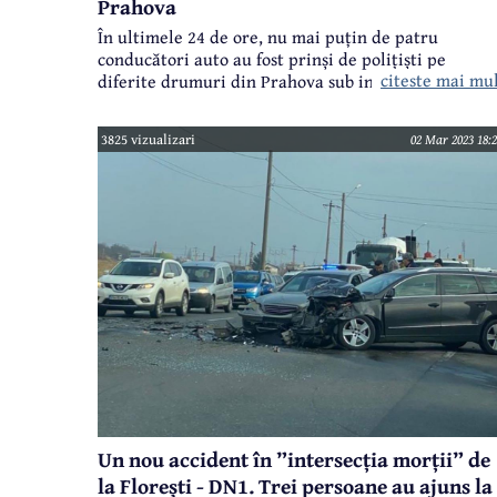
Prahova
În ultimele 24 de ore, nu mai puțin de patru
conducători auto au fost prinși de polițiști pe
citeste mai mu
diferite drumuri din Prahova sub influența
substanțelor psihoactive. Îngrijorător este că vârsta
conducătorilor auto este cuprinsă între 21 și 31 ani.
3825 vizualizari
02 Mar 2023 18:2
Un nou accident în ”intersecția morții” de
la Florești - DN1. Trei persoane au ajuns la