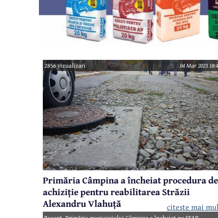
2856 vizualizari
04 Mar 2023 18:4
Primăria Câmpina a încheiat procedura de
achiziție pentru reabilitarea Străzii
Alexandru Vlahuță
citeste mai mu
Recent, Primăria municipiului Câmpina a încheiat pe SEAP