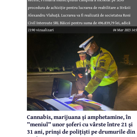
procedura de achiziție pentru lucrarea de reabilitare a Străzii
Alexandru Vlahuță. Lucrarea va fi realizată de societatea Roni
Civil Interoute SRL Băicoi pentru suma de 496.839,79 lei, adică
2190 vizualizari
04 Mar 2023 14:5
puțin peste 100.000 euro.
Cannabis, marijuana și amphetamine, în
”meniul” unor șoferi cu vârste între 21 și
31 ani, prinși de polițiști pe drumurile din