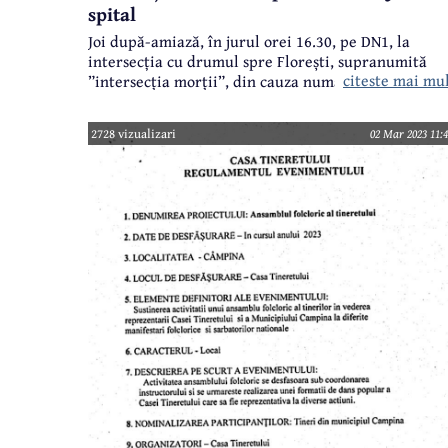
spital
Joi după-amiază, în jurul orei 16.30, pe DN1, la
intersecția cu drumul spre Florești, supranumită
citeste mai mu
”intersecția morții”, din cauza numărului foarte
mare de accidente soldate cu decese, a avut loc un
nou accident rutier. Din fericire, de această dată, n
2728 vizualizari
02 Mar 2023 11:4
a murit nimeni, dar trei persoane au ajuns la spital.