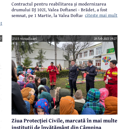
Contractul pentru reabilitarea și modernizarea
drumului DJ 102I, Valea Doftanei - Brădet, a fost
citeste mai mult
semnat, pe 1 Martie, la Valea Doftanei. Proiectul a
fost inițiat și susținut de Consiliul Județean Prahova
lt
și Consiliul Județean Brașov, iar finanțarea acestuia
se va reliza din bugetul de stat, prin Compania
u
Națională de Investiții, și din bugetele celor două
7
2515 vizualizari
28 Feb 2023 19:27
administrații publice județene.
Ziua Protecției Civile, marcată în mai multe
instituții de învățământ din Câmpina