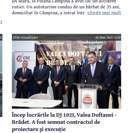
Joi seară, la Poiana Câmpina a avut loc un accident
rutier. Un autoturism condus de un bărbat de 35 ani,
citeste mai mult
domiciliat în Câmpina, a intrat într-un podeț. Din
fericire, accidentul s-a soldat doar cu pagube
lt
materiale.
4
3556 vizualizari
02 Mar 2023 12:10
Încep lucrările la DJ 102I, Valea Doftanei -
Brădet. A fost semnat contractul de
proiectare și execuție