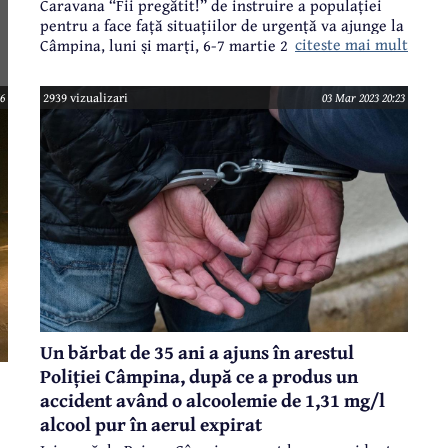
Caravana “Fii pregătit!” de instruire a populației
pentru a face față situațiilor de urgență va ajunge la
citeste mai mult
Câmpina, luni și marți, 6-7 martie 2023, pe
esplanada Casei Tineretului.
6
2939 vizualizari
03 Mar 2023 20:23
Un bărbat de 35 ani a ajuns în arestul
Poliției Câmpina, după ce a produs un
accident având o alcoolemie de 1,31 mg/l
alcool pur în aerul expirat