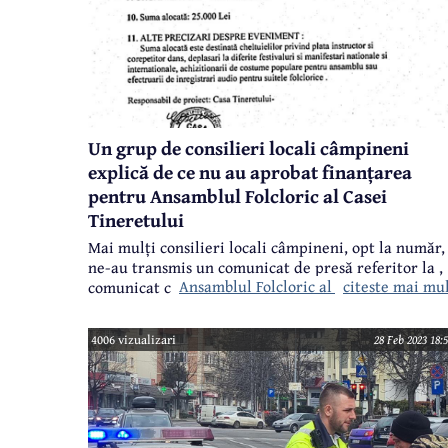
Un grup de consilieri locali câmpineni
explică de ce nu au aprobat finanțarea
pentru Ansamblul Folcloric al Casei
Tineretului
Mai mulți consilieri locali câmpineni, opt la număr,
ne-au transmis un comunicat de presă referitor la
,
Ansamblul Folcloric al Casei Tineretul
citeste mai mu
comunicat care cuprinde o serie de precizări legate
de neacordarea de finanțare de la bugetul local
pentru acest ansamblu. Redăm integral comunicatu
4006 vizualizari
28 Feb 2023 18:
de presă, la care sunt anexate mai multe documente