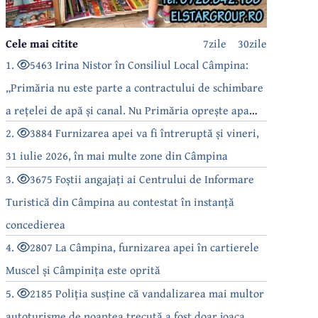
Cele mai citite
7zile
30zile
1.
5463 Irina Nistor în Consiliul Local Câmpina:
„Primăria nu este parte a contractului de schimbare
a rețelei de apă și canal. Nu Primăria oprește apa
câmpinenilor!”
2.
3884 Furnizarea apei va fi întreruptă și vineri,
31 iulie 2026, în mai multe zone din Câmpina
3.
3675 Foștii angajați ai Centrului de Informare
Turistică din Câmpina au contestat în instanță
concedierea
4.
2807 La Câmpina, furnizarea apei în cartierele
Muscel și Câmpinița este oprită
5.
2185 Poliția susține că vandalizarea mai multor
autoturisme de noaptea trecută a fost doar joaca