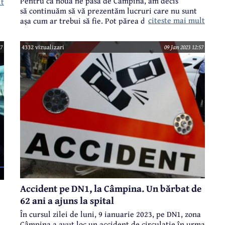
Pentru că nouă ne pasă de Câmpina, am decis
lt
să continuăm să vă prezentăm lucruri care nu sunt
citeste mai mult
așa cum ar trebui să fie. Pot părea detalii sau lucruri
mărunte, dar ar trebui cu toții să știm că în viață
ce
detaliile fac diferența de multe ori. Acesta este
17
4332 vizualizari
09 Jan 2023 12:57
un serial în care vom atrage atenția asupra unor
lucruri care nouă nu ni se par în regulă și promitem
să revenim asupra fiecărui subiect în parte, dacă
situația semnalată de noi se remediază. Sau nu...
Accident pe DN1, la Câmpina. Un bărbat de
62 ani a ajuns la spital
În cursul zilei de luni, 9 ianuarie 2023, pe DN1, zona
Câmpina a avut loc un accident de circulație în urma