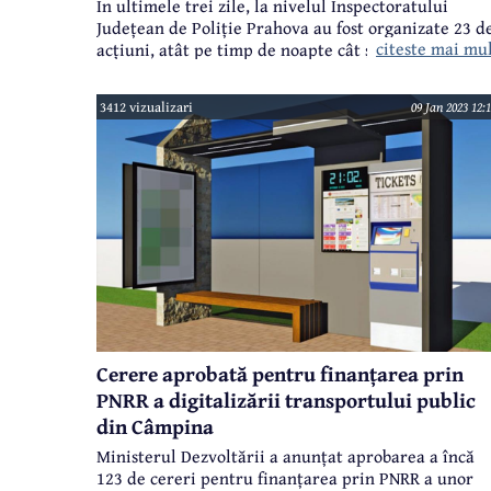
În ultimele trei zile, la nivelul Inspectoratului
Județean de Poliție Prahova au fost organizate 23 d
citeste mai mu
acțiuni, atât pe timp de noapte cât și pe timp de zi,
în mai multe zone din județ.
3412 vizualizari
09 Jan 2023 12:
Cerere aprobată pentru finanțarea prin
PNRR a digitalizării transportului public
din Câmpina
Ministerul Dezvoltării a anunțat aprobarea a încă
123 de cereri pentru finanțarea prin PNRR a unor