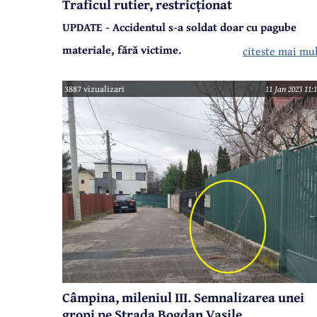
Traficul rutier, restricționat
UPDATE - Accidentul s-a soldat doar cu pagube
materiale, fără victime.
citeste mai mu
Joi dimineață, în jurul orei 10.00, pe DN1, la ieșirea
din Comarnic spre Posada, a avut loc un accident de
3887 vizualizari
11 Jan 2023 11:
circulație.
Câmpina, mileniul III. Semnalizarea unei
gropi pe Strada Bogdan Vasile