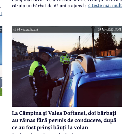
citeste mai mult
căruia un bărbat de 62 ani a ajuns la spital.
e
lt
12
4384 vizualizari
08 Jan 2023 17:41
La Câmpina și Valea Doftanei, doi bărbați
au rămas fără permis de conducere, după
ce au fost prinși băuți la volan