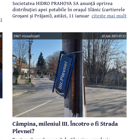
Societatea HIDRO PRAHOVA SA anunță oprirea
distribuției apei potabile în orașul Slănic (cartierele
ă
citeste mai mult
Groșani și Prăjani), astăzi, 11 ianuarie 2023, din
lt
cauza precipitațiilor abundente și a condițiilor
meteo extreme înregistrate în noaptea de 10/11
ianuarie 2023, care au dus la colmatarea captărilor
45
2967 vizualizari
10 Jan 2023 07:11
u
de la Stațiile de tratare a apei Ștefești și Schiulești.
Câmpina, mileniul III. Încotro o fi Strada
Plevnei?