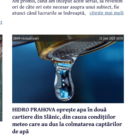
Am promis, când am început acest serial, să revenim
ori de câte ori este necesar asupra unui subiect, fie
citeste mai mult
atunci când lucrurile se îndreaptă, fie, dimpotrivă,
dacă situația semnalată de noi persistă sau chiar se
lt
agravează.
12
2849 vizualizari
11 Jan 2023 10:35
HIDRO PRAHOVA oprește apa în două
cartiere din Slănic, din cauza condițiilor
meteo care au dus la colmatarea captărilor
de apă