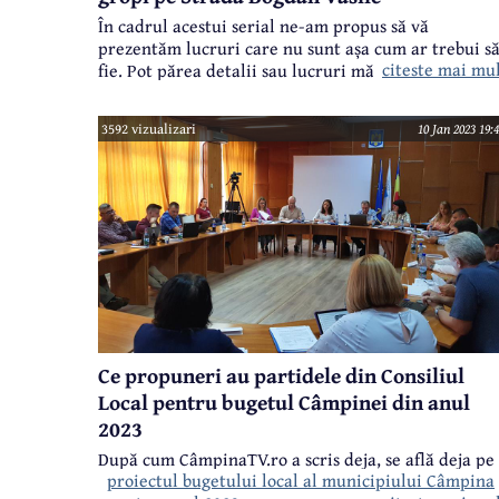
În cadrul acestui serial ne-am propus să vă
prezentăm lucruri care nu sunt așa cum ar trebui s
citeste mai mu
fie. Pot părea detalii sau lucruri mărunte, dar ar
trebui cu toții să știm că în viață detaliile fac
diferența de multe ori. Acesta este un serial în care
3592 vizualizari
10 Jan 2023 19:
vom atrage atenția asupra unor lucruri care nouă n
ni se par în regulă și promitem să revenim asupra
fiecărui subiect în parte, dacă situația semnalată se
remediază. Sau nu...
Ce propuneri au partidele din Consiliul
Local pentru bugetul Câmpinei din anul
2023
După cum CâmpinaTV.ro a scris deja,
se află deja pe
proiectul bugetului local al municipiului Câmpina
site-ul instituției, în procedura impusă de lege