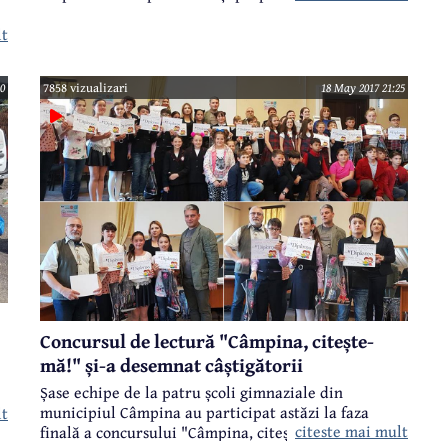
împreună împotriva consumului de droguri.
"Patrula antidrog în școli - Ce te costă să fii cool?"
lt
este numele proiectului comun derulat de cele două
instituții de învățământ.
ni
0
7858 vizualizari
18 May 2017 21:25
Concursul de lectură "Câmpina, citește-
mă!" și-a desemnat câștigătorii
Șase echipe de la patru școli gimnaziale din
municipiul Câmpina au participat astăzi la faza
lt
citeste mai mult
finală a concursului "Câmpina, citește-mă!". Este