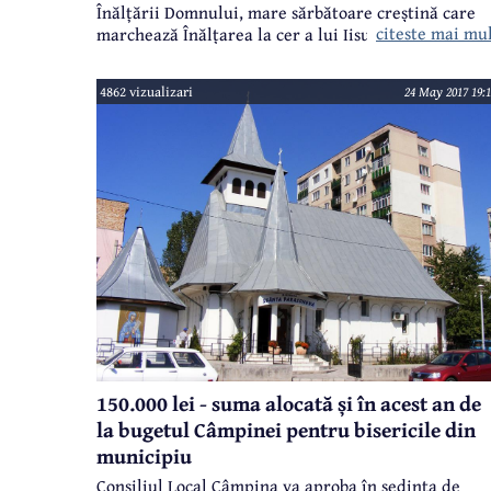
Înălțării Domnului, mare sărbătoare creștină care
citeste mai mu
marchează Înălțarea la cer a lui Iisus Hristos, la 40
de zile după Înviere. La Poiana Câmpina, după slujb
religioasă de Înălțare, a avut loc o slujbă de
4862 vizualizari
24 May 2017 19:1
pomenire a eroilor, iar apoi au fost depuse flori la
Monumentul Eroilor situat în curtea Bisericii
"Adormirea Maicii Domnului".
150.000 lei - suma alocată și în acest an de
la bugetul Câmpinei pentru bisericile din
municipiu
Consiliul Local Câmpina va aproba în ședința de