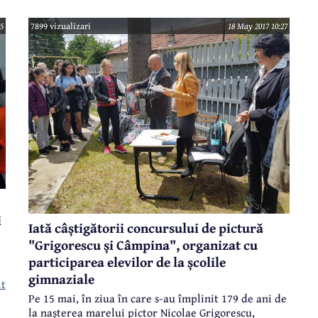
vorba despre un concurs de lectură, destinat elevilor
de clasa a IV-a, organizat de Biblioteca Municipală
5
7899 vizualizari
18 May 2017 10:27
"Dr. C.I. Istrati", în parteneriat cu Casa de Cultură
"Geo Bogza".
i
Iată câștigătorii concursului de pictură
"Grigorescu și Câmpina", organizat cu
participarea elevilor de la școlile
gimnaziale
lt
Pe 15 mai, în ziua în care s-au împlinit 179 de ani de
la nașterea marelui pictor Nicolae Grigorescu,