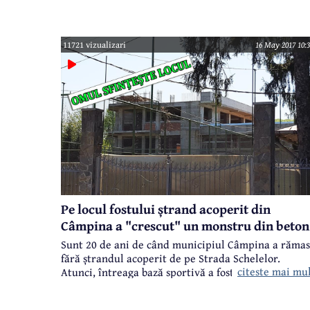
desfășurare a evenimentului. Astăzi, ei s-au aflat în
mijlocul elevilor de la Colegiul Național "Nicolae
Grigorescu".
11721 vizualizari
16 May 2017 10:3
Pe locul fostului ștrand acoperit din
Câmpina a "crescut" un monstru din beton
Sunt 20 de ani de când municipiul Câmpina a rămas
fără ștrandul acoperit de pe Strada Schelelor.
citeste mai mu
Atunci, întreaga bază sportivă a fostei societăți IRU
a fost vândută unei firme private (SC Erin SRL,
administrată de Dan Ungureanu, denumită Rodan