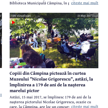
citeste mai mult
Biblioteca Municipală Câmpina, în parteneriat cu
Muzeul Memorial "Nicolae Grigorescu", a organizat
una dintre cele mai frumoase acțiuni din lista
1
7385 vizualizari
15 May 2017 11:13
manifestărilor cultural-educative finanțate de la
bugetul local. Este vorba despre concursul de pictură
"Grigorescu și Câmpina", destinat elevilor de
gimnaziu.
Copiii din Câmpina pictează în curtea
Muzeului "Nicolae Grigorescu", astăzi, la
împlinirea a 179 de ani de la nașterea
marelui pictor
lt
E
Astăzi, 15 mai 2017, se împlinesc 179 de ani de la
nașterea pictorului Nicolae Grigorescu, ocazie cu
citeste mai mult
care, la Câmpina, are loc un concurs de pictură