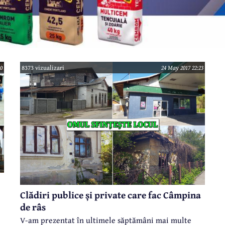
0
8373 vizualizari
24 May 2017 22:23
Clădiri publice și private care fac Câmpina
de râs
V-am prezentat în ultimele săptămâni mai multe