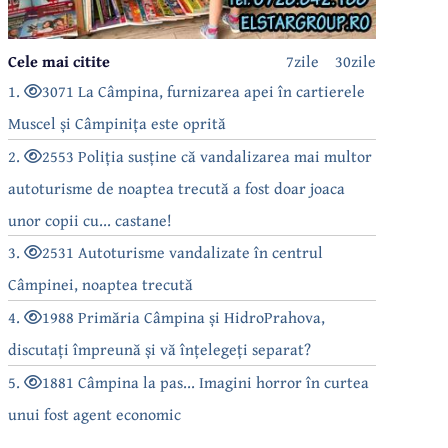
Cele mai citite
7zile
30zile
1.
3071 La Câmpina, furnizarea apei în cartierele
Muscel și Câmpinița este oprită
2.
2553 Poliția susține că vandalizarea mai multor
autoturisme de noaptea trecută a fost doar joaca
unor copii cu... castane!
3.
2531 Autoturisme vandalizate în centrul
Câmpinei, noaptea trecută
4.
1988 Primăria Câmpina și HidroPrahova,
discutați împreună și vă înțelegeți separat?
5.
1881 Câmpina la pas... Imagini horror în curtea
unui fost agent economic