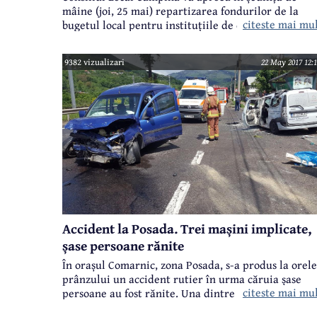
mâine (joi, 25 mai) repartizarea fondurilor de la
citeste mai mu
bugetul local pentru instituțiile de cult din
localitate. Așa cum s-a întâmplat în ultimii ani și de
această dată suma totală se ridică la 150.000 lei, ba
9382 vizualizari
22 May 2017 12:1
destinați lucrărilor de construcții și reparații de la
biserici.
Accident la Posada. Trei mașini implicate,
șase persoane rănite
În orașul Comarnic, zona Posada, s-a produs la orele
prânzului un accident rutier în urma căruia șase
citeste mai mu
persoane au fost rănite. Una dintre victime a fost
încarcerată, alte două persoane sunt rănite grav,