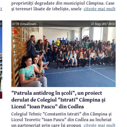
proprietăți degradate din municipiul Câmpina. Case
citeste mai mult
lt
și terenuri lăsate de izbeliște, unele pline de
gunoaie, adevărate focare de infecție. Cele mai
a
multe sunt proprietăți private aparținând fie unor
3
6778 vizualizari
22 May 2017 20:32
persoane fizice, fie unor societăți comerciale. Sunt
multe astfel de cazuri, din păcate. Venim acum cu
alte exemple.
"Patrula antidrog în școli", un proiect
derulat de Colegiul "Istrati" Câmpina și
Liceul "Ioan Pascu" din Codlea
Colegiul Tehnic "Constantin Istrati" din Câmpina și
Liceul Teoretic "Ioan Pascu" din Codlea au încheiat
citeste mai mult
un parteneriat prin care își propun să lupte