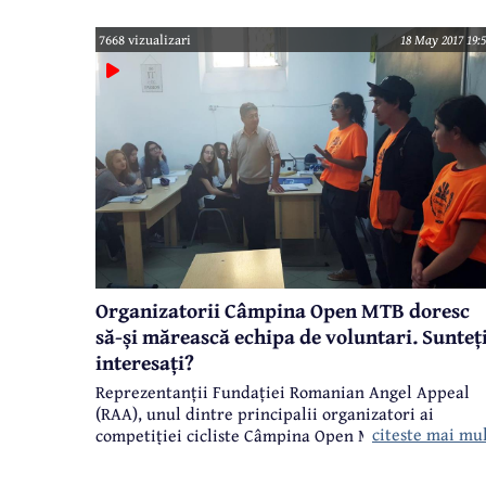
având multiple politraumatisme, celelalte patru
fiind rănite mai ușor.
7668 vizualizari
18 May 2017 19:5
Organizatorii Câmpina Open MTB doresc
să-și mărească echipa de voluntari. Sunteț
interesați?
Reprezentanții Fundației Romanian Angel Appeal
(RAA), unul dintre principalii organizatori ai
citeste mai mu
competiției cicliste Câmpina Open MTB - Race for
Autism, merg prin liceele din municipiu pentru a
coopta voluntari care să ajute la buna organizare și