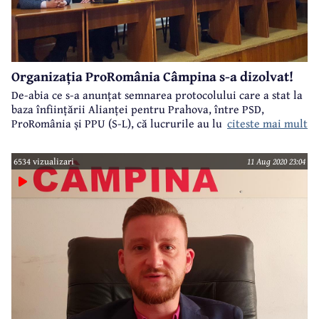
Organizația ProRomânia Câmpina s-a dizolvat!
De-abia ce s-a anunțat semnarea protocolului care a stat la
baza înființării Alianței pentru Prahova, între PSD,
citeste mai mult
ProRomânia și PPU (S-L), că lucrurile au luat o întorsătură
neașteptată pentru stânga politică din Câmpina. Astfel,
președintele Organizației Câmpina a Partidului
6534 vizualizari
11 Aug 2020 23:04
ProRomânia, Marian Alexandru, a anunțat dizolvarea
organizației și susținerea la alegerile locale pentru funcția
de primar al municipiului Câmpina a independentului Alin
Moldoveanu.