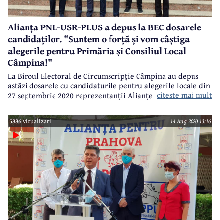
Alianța PNL-USR-PLUS a depus la BEC dosarele
candidaților. "Suntem o forță și vom câștiga
alegerile pentru Primăria și Consiliul Local
Câmpina!"
La Biroul Electoral de Circumscripție Câmpina au depus
astăzi dosarele cu candidaturile pentru alegerile locale din
citeste mai mult
27 septembrie 2020 reprezentanții Alianței PNL-USR-PLUS.
Alături de Cătălin Florescu, candidatul pentru Primăria
Câmpina, s-au aflat președintele PNL Prahova, senatorul
5886 vizualizari
14 Aug 2020 13:16
Iulian Dumitrescu - candidat la președinția Consiliului
Județean, președintele USR Prahova - Mihai Polițeanu,
Andrei Lupu - membru în Biroul Național al PLUS,
deputatul PNL Răzvan Prișcă, primarul Horia Tiseanu, o
parte din candidații la Consiliul Local Câmpina.