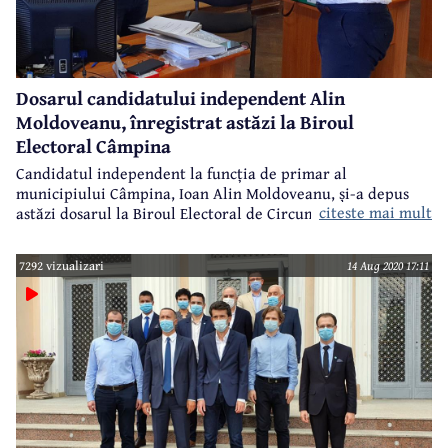
Dosarul candidatului independent Alin
Moldoveanu, înregistrat astăzi la Biroul
Electoral Câmpina
Candidatul independent la funcția de primar al
municipiului Câmpina, Ioan Alin Moldoveanu, și-a depus
citeste mai mult
astăzi dosarul la Biroul Electoral de Circumscripție
Câmpina. Alin Moldoveanu a venit singur la Biroul
Electoral, dar foarte sigur pe el și foarte optimist în
7292 vizualizari
14 Aug 2020 17:11
privința rezultatelor alegerilor locale din 27 septembrie.