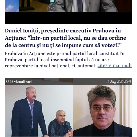
Daniel Ioniță, președinte executiv Prahova în
Acțiune: "Într-un partid local, nu se dau ordine
de la centru și nu ți se impune cum să votezi!"
Prahova în Acțiune este primul partid local constituit în
Prahova, partid local însemnând faptul că nu are
citeste mai mult
reprezentare la nivel național, ci, automat, doar în județul
în care a fost constituit. Partidul Prahova în Acțiune este
un proiect politic inițiat și pus în practică de fostul deputat
5376 vizualizari
12 Aug 2020 20:43
Mihai Apostolache, profesor universitar la Universitatea
Petrol-Gaze din Ploiești, președintele executiv al partidului
fiind câmpineanul Daniel Ioniță, candidat la funcția de
primar al municipiului.