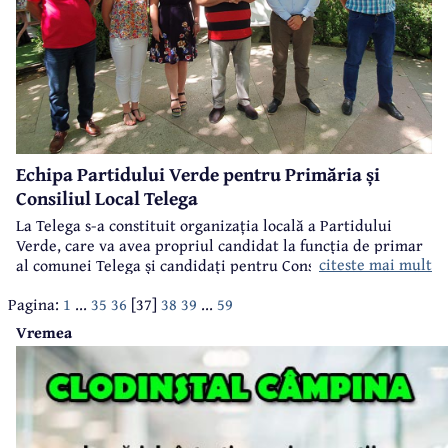
Echipa Partidului Verde pentru Primăria și
Consiliul Local Telega
La Telega s-a constituit organizația locală a Partidului
Verde, care va avea propriul candidat la funcția de primar
citeste mai mult
al comunei Telega și candidați pentru Consiliul Local
Telega. Zilele trecute, la Câmpina, în prezența
Pagina:
1
...
35
36
[37]
38
39
...
59
președintelui acestei formațiuni politice la nivel național,
cunoscutul actor și om de televiziune, Florin Călinescu, a
Vremea
fost lansată candidatura lui Bogdan Șoldan și a echipei sale
pentru Primăria și Consiliul Local Telega.