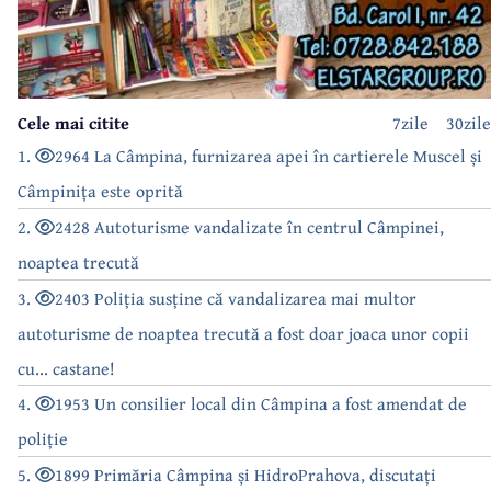
Cele mai citite
7zile
30zile
1.
2964 La Câmpina, furnizarea apei în cartierele Muscel și
Câmpinița este oprită
2.
2428 Autoturisme vandalizate în centrul Câmpinei,
noaptea trecută
3.
2403 Poliția susține că vandalizarea mai multor
autoturisme de noaptea trecută a fost doar joaca unor copii
cu... castane!
4.
1953 Un consilier local din Câmpina a fost amendat de
poliție
5.
1899 Primăria Câmpina și HidroPrahova, discutați