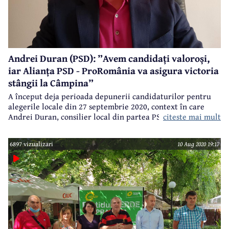
Andrei Duran (PSD): ”Avem candidați valoroși,
iar Alianța PSD - ProRomânia va asigura victoria
stângii la Câmpina”
A început deja perioada depunerii candidaturilor pentru
alegerile locale din 27 septembrie 2020, context în care
citeste mai mult
Andrei Duran, consilier local din partea PSD și candidat
pentru un nou mandat de consilier local, a acceptat un
scurt dialog despre ce înseamnă Alianța PSD - ProRomânia
6897 vizualizari
10 Aug 2020 19:17
la Câmpina, precum și despre surprizele pregătite pentru
lista comună a candidaților acestei alianțe la Consiliul
Local.