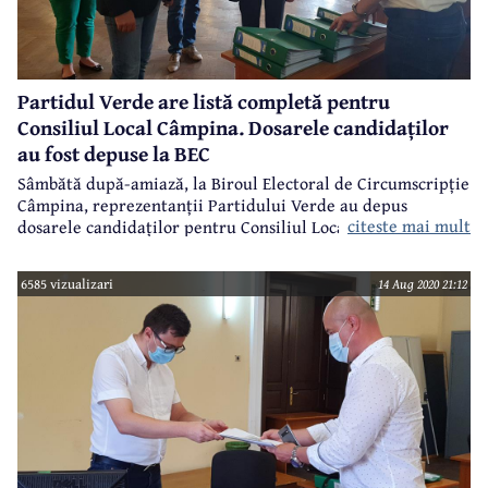
Partidul Verde are listă completă pentru
Consiliul Local Câmpina. Dosarele candidaților
au fost depuse la BEC
Sâmbătă după-amiază, la Biroul Electoral de Circumscripție
Câmpina, reprezentanții Partidului Verde au depus
citeste mai mult
dosarele candidaților pentru Consiliul Local Câmpina la
alegerile din 27 septembrie 2020. La acest moment au fost
prezenți atât președintele organizației județene, Cezar
6585 vizualizari
14 Aug 2020 21:12
Grama, cât și președintele organizației locale, Noemi
Ionescu, ambii aflându-se pe lista de candidați pentru
Consiliul Local Câmpina.