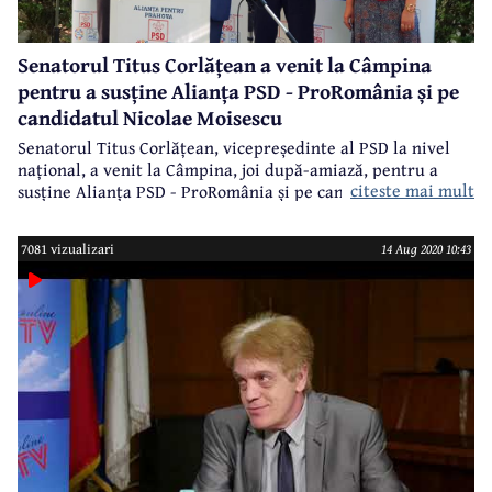
Senatorul Titus Corlățean a venit la Câmpina
pentru a susține Alianța PSD - ProRomânia și pe
candidatul Nicolae Moisescu
Senatorul Titus Corlățean, vicepreședinte al PSD la nivel
național, a venit la Câmpina, joi după-amiază, pentru a
citeste mai mult
susține Alianța PSD - ProRomânia și pe candidatul acestei
alianțe la funcția de primar al municipiului Câmpina,
Nicolae Moisescu. Alături de Titus Corlățean, la Câmpina a
7081 vizualizari
14 Aug 2020 10:43
(re)venit președintele PSD Prahova, Bogdan Toader,
președinte al Consiliului Județean și candidat pentru un
nou mandat la conducerea acestei instituții.