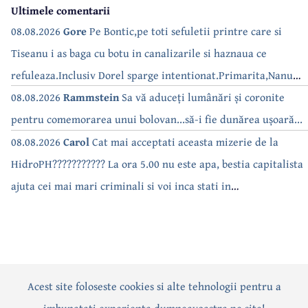
Ultimele comentarii
08.08.2026
Gore
Pe Bontic,pe toti sefuletii printre care si
Tiseanu i as baga cu botu in canalizarile si haznaua ce
refuleaza.Inclusiv Dorel sparge intentionat.Primarita,Nanu
bea apa de la robinet.Asta as intreba o si pe Izabel Mitrea
08.08.2026
Rammstein
Sa vă aduceți lumânări și coronite
pentru comemorarea unui bolovan...să-i fie dunărea ușoară...
08.08.2026
Carol
Cat mai acceptati aceasta mizerie de la
HidroPH??????????? La ora 5.00 nu este apa, bestia capitalista
ajuta cei mai mari criminali si voi inca stati in
case???????????????
Acest site foloseste cookies si alte tehnologii pentru a
Actualitate
Politică
Social
Eveniment
Interviuri