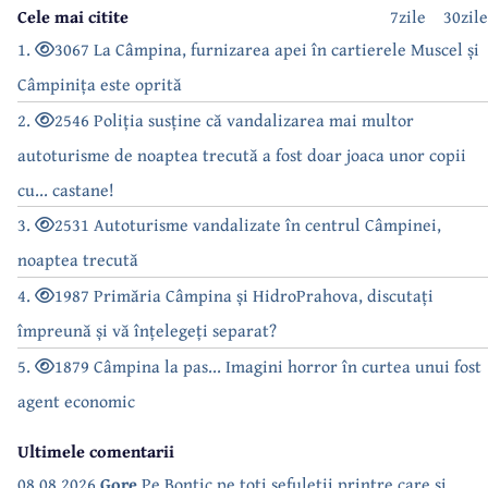
Cele mai citite
7zile
30zile
1.
3067 La Câmpina, furnizarea apei în cartierele Muscel și
Câmpinița este oprită
2.
2546 Poliția susține că vandalizarea mai multor
autoturisme de noaptea trecută a fost doar joaca unor copii
cu... castane!
3.
2531 Autoturisme vandalizate în centrul Câmpinei,
noaptea trecută
4.
1987 Primăria Câmpina și HidroPrahova, discutați
împreună și vă înțelegeți separat?
5.
1879 Câmpina la pas... Imagini horror în curtea unui fost
agent economic
Ultimele comentarii
08.08.2026
Gore
Pe Bontic,pe toti sefuletii printre care si