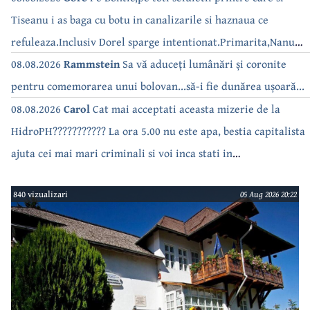
Tiseanu i as baga cu botu in canalizarile si haznaua ce
refuleaza.Inclusiv Dorel sparge intentionat.Primarita,Nanu
bea apa de la robinet.Asta as intreba o si pe Izabel Mitrea
08.08.2026
Rammstein
Sa vă aduceți lumânări și coronite
pentru comemorarea unui bolovan...să-i fie dunărea ușoară...
08.08.2026
Carol
Cat mai acceptati aceasta mizerie de la
HidroPH??????????? La ora 5.00 nu este apa, bestia capitalista
ajuta cei mai mari criminali si voi inca stati in
case???????????????
840 vizualizari
05 Aug 2026 20:22