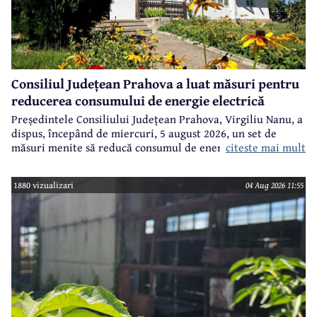
Consiliul Județean Prahova a luat măsuri pentru
reducerea consumului de energie electrică
Președintele Consiliului Județean Prahova, Virgiliu Nanu, a
dispus, începând de miercuri, 5 august 2026, un set de
citeste mai mult
măsuri menite să reducă consumul de energie electrică în
toate imobilele aflate în proprietatea Consiliului Județean,
ca parte a unui demers mai amplu de utilizare responsabilă
1880 vizualizari
04 Aug 2026 11:55
a fondurilor publice.