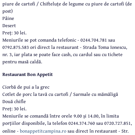
piure de cartofi / Chifteluțe de legume cu piure de cartofi (de
post)
Pâine
Desert
Preț: 30 lei.
Meniurile se pot comanda telefonic - 0244.704.781 sau
0792.875.583 ori direct la restaurant - Strada Toma Ionescu,
nr. 3, iar plata se poate face cash, cu cardul sau cu tichete
pentru masă caldă.
Res
taurant Bon Appetit
Ciorbă de pui a la grec
Cotlet de porc la tavă cu cartofi / Sarmale cu mămăligă
Două chifle
Preț: 30 lei.
Meniurile se comandă între orele 9.00 și 14.00, în limita
porțiilor disponibile, la telefon 0244.374.760 sau 0720.727.851,
online -
bonappetitcampina.ro
sau direct în restaurant - Str.