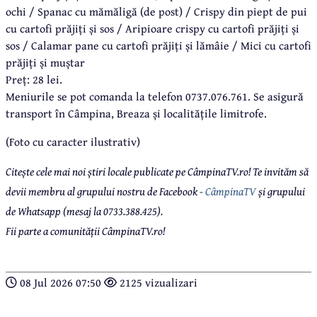
ochi / Spanac cu mămăligă (de post) / Crispy din piept de pui
cu cartofi prăjiți și sos / Aripioare crispy cu cartofi prăjiți și
sos / Calamar pane cu cartofi prăjiți și lămâie / Mici cu cartofi
prăjiți și muștar
Preț: 28 lei.
Meniurile se pot comanda la telefon 0737.076.761. Se asigură
transport în Câmpina, Breaza și localitățile limitrofe.
(Foto cu caracter ilustrativ)
Citește cele mai noi știri locale publicate pe CâmpinaTV.ro! Te invităm să
devii membru al grupului nostru de Facebook -
CâmpinaTV
și grupului
de Whatsapp (mesaj la 0733.388.425).
Fii parte a comunității CâmpinaTV.ro!
08 Jul 2026 07:50
2125 vizualizari