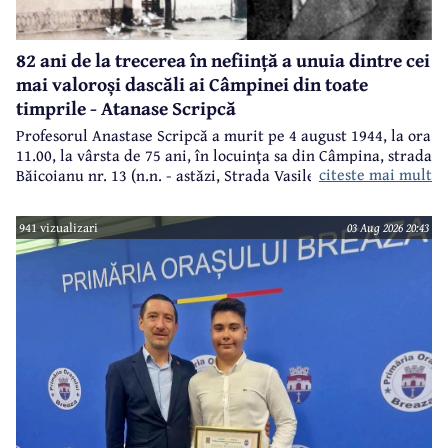
82 ani de la trecerea în neființă a unuia dintre cei
mai valoroși dascăli ai Câmpinei din toate
timprile - Atanase Scripcă
Profesorul Anastase Scripcă a murit pe 4 august 1944, la ora
11.00, la vârsta de 75 ani, în locuinţa sa din Câmpina, strada
citeste mai mult
Băicoianu nr. 13 (n.n. - astăzi, Strada Vasile Alecsandri).
Este înmormântat în cimitirul central (Bobâlna de azi).
Ulterior, meşterul popular Nicolae Goage aşează aici, în
941 vizualizari
03 Aug 2026 20:43
memoria sa şi a soţiei, Maria Scripcă, o troiţă din lemn
sculptat,care astăzi, din păcate, nu mai există.