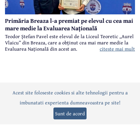
Primăria Breaza l-a premiat pe elevul cu cea mai
mare medie la Evaluarea Națională
Teodor Ștefan Pavel este elevul de la Liceul Teoretic „Aurel
Vlaicu” din Breaza, care a obținut cea mai mare medie la
citeste mai mult
Evaluarea Națională din acest an.
Acest site foloseste cookies si alte tehnologii pentru a
Actualitate
Politică
Social
Eveniment
Interviuri
imbunatati experienta dumneavoastra pe site!
Sănătate
Editorial
Sport
Anunțuri
Joburi
Turism
Sunt de acord
Termeni și condiții
-
Politica de confidențialitate
-
Politica cookies