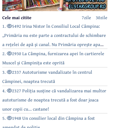
Cele mai citite
7zile
30zile
1.
5492 Irina Nistor în Consiliul Local Câmpina:
„Primăria nu este parte a contractului de schimbare
a rețelei de apă și canal. Nu Primăria oprește apa
câmpinenilor!”
2.
2930 La Câmpina, furnizarea apei în cartierele
Muscel și Câmpinița este oprită
3.
2337 Autoturisme vandalizate în centrul
Câmpinei, noaptea trecută
4.
2327 Poliția susține că vandalizarea mai multor
autoturisme de noaptea trecută a fost doar joaca
unor copii cu... castane!
5.
1948 Un consilier local din Câmpina a fost
amendat de poliție