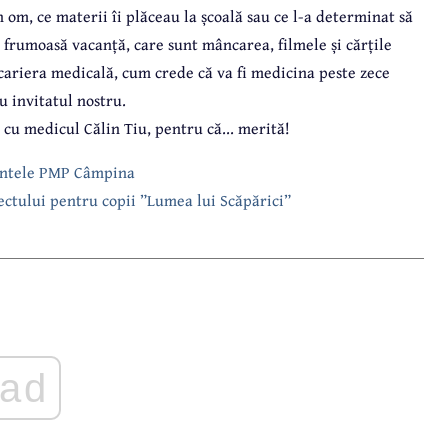
n om, ce materii îi plăceau la școală sau ce l-a determinat să
i frumoasă vacanță, care sunt mâncarea, filmele și cărțile
es cariera medicală, cum crede că va fi medicina peste zece
u invitatul nostru.
” cu medicul Călin Tiu, pentru că... merită!
edintele PMP Câmpina
oiectului pentru copii ”Lumea lui Scăpărici”
ad