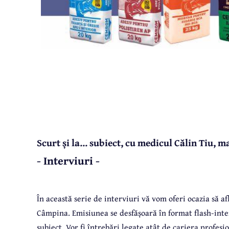
Scurt și la... subiect, cu medicul Călin Tiu
- Interviuri -
În această serie de interviuri vă vom oferi ocazia să af
Câmpina. Emisiunea se desfășoară în format flash-interv
subiect. Vor fi întrebări legate atât de cariera profesio