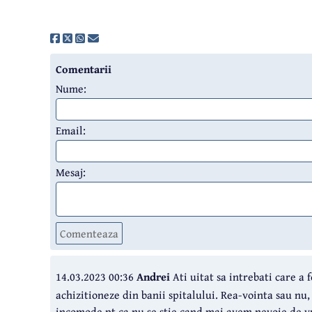
Comentarii
Nume:
Email:
Mesaj:
Comenteaza
14.03.2023 00:36
Andrei
Ati uitat sa intrebati care a f
achizitioneze din banii spitalului. Rea-vointa sau nu,
incomode pt ca nu se stie cand mai avem nevoie de vr