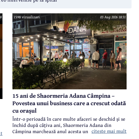
8
1598 vizualizari
03 Aug 2026 18:31
15 ani de Shaormeria Adana Câmpina –
Povestea unui business care a crescut odată
cu orașul
Într-o perioadă în care multe afaceri se deschid și se
închid după câțiva ani, Shaormeria Adana din
citeste mai mult
Câmpina marchează anul acesta un moment
lt
-