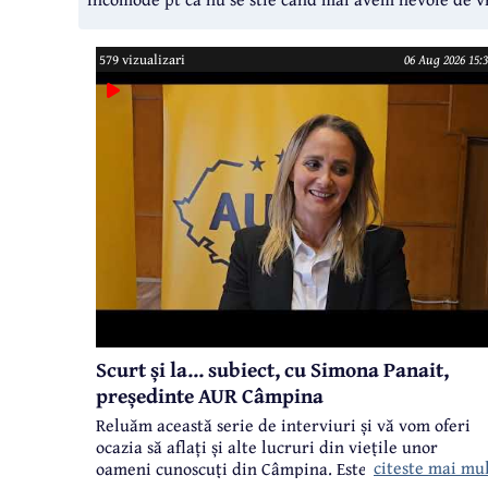
579 vizualizari
06 Aug 2026 15:3
Scurt și la... subiect, cu Simona Panait,
președinte AUR Câmpina
Reluăm această serie de interviuri și vă vom oferi
ocazia să aflați și alte lucruri din viețile unor
citeste mai mu
oameni cunoscuți din Câmpina. Este un format flash