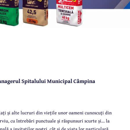
, managerul Spitalului Municipal Câmpina
lați și alte lucruri din viețile unor oameni cunoscuți din
iu, cu întrebări punctuale și răspunsuri scurte și... la
nală a invitaților noștri, cât și de viața lor particulară.