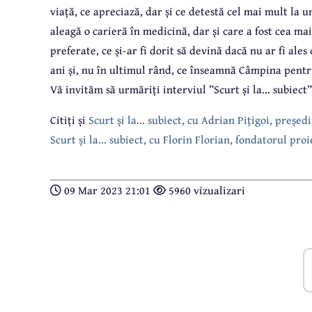
viață, ce apreciază, dar și ce detestă cel mai mult la u
aleagă o carieră în medicină, dar și care a fost cea ma
preferate, ce și-ar fi dorit să devină dacă nu ar fi al
ani și, nu în ultimul rând, ce înseamnă Câmpina pentr
Vă invităm să urmăriți interviul ”Scurt și la... subiect
Citiți și
Scurt și la... subiect, cu Adrian Pițigoi, preș
Scurt și la... subiect, cu Florin Florian, fondatorul pr
09 Mar 2023 21:01
5960 vizualizari