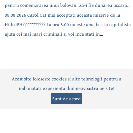
pentru comemorarea unui bolovan...să-i fie dunărea ușoară...
08.08.2026
Carol
Cat mai acceptati aceasta mizerie de la
HidroPH??????????? La ora 5.00 nu este apa, bestia capitalista
ajuta cei mai mari criminali si voi inca stati in
case???????????????
Acest site foloseste cookies si alte tehnologii pentru a
Actualitate
Politică
Social
Eveniment
Interviuri
imbunatati experienta dumneavoastra pe site!
Sănătate
Editorial
Sport
Anunțuri
Joburi
Turism
Sunt de acord
Termeni și condiții
-
Politica de confidențialitate
-
Politica cookies
© 2026 Câmpina TV