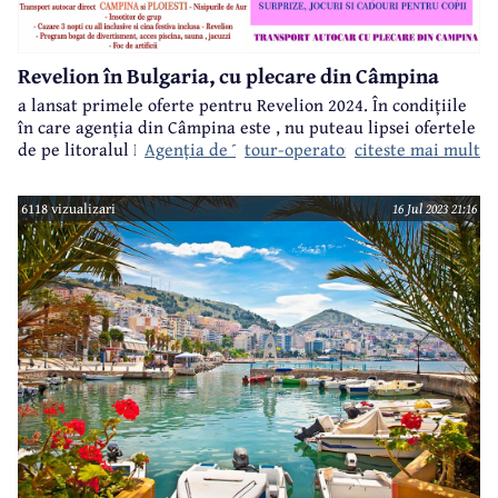
Revelion în Bulgaria, cu plecare din Câmpina
a lansat primele oferte pentru Revelion 2024. În condițiile
în care agenția din Câmpina este
, nu puteau lipsei ofertele
Agenția de Turism Teron Intertur Câmpina
tour-operator pentru Bulgaria
citeste mai mult
de pe litoralul Mării Negre din Bulgaria.
6118 vizualizari
16 Jul 2023 21:16