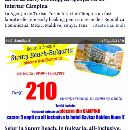
Intertur Câmpina
La Agenția de Turism Teron Intertur Câmpina au fost
lansate ofertele early booking pentru o serie de
- Republica
destinații exotice
citeste mai mult
Dominicană, Mexic, Maldive, Kenya, Tanzania, Seychelles,
Thailanda, Sri Lanka, Japonia sau Insulele Capului Verde,
destinații spectaculoase, foarte apreciate și ideale pentru o
6147 vizualizari
14 May 2022 17:16
vacanță memorabilă.
Sejur la Sunny Beach, în Bulgaria, all-inclusive,