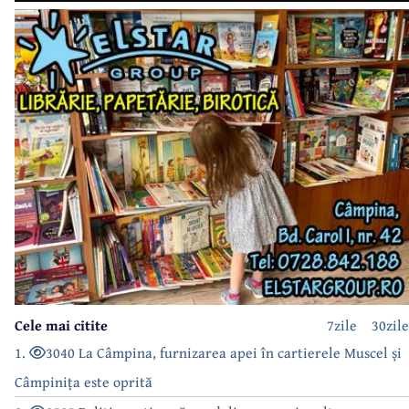
Cele mai citite
7zile
30zile
1.
3040 La Câmpina, furnizarea apei în cartierele Muscel și
Câmpinița este oprită