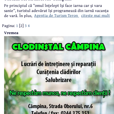
Pe principiul că ”omul înțelept își face iarna car și vara
sanie”, turistul adevărat își programează din iarnă vacanța
Agenția de Turism Teron Intertur Câmpina
citeste mai mult
de vară. În plus, făcând acest lucru prin
, aveți posibilitatea
de a beneficia de tarife senzaționale.
Pagina:
1
[2]
3
4
Vremea