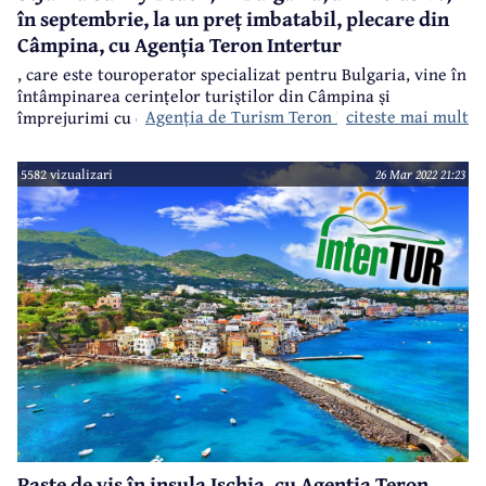
în septembrie, la un preț imbatabil, plecare din
Câmpina, cu Agenția Teron Intertur
, care este touroperator specializat pentru Bulgaria, vine în
întâmpinarea cerințelor turiștilor din Câmpina și
Agenția de Turism Teron Intertur Câmpina
citeste mai mult
împrejurimi cu o ofertă cu totul și cu totul specială, la un
preț imbatabil, iar marele avantaj este că plecarea se face
chiar din Câmpina.
5582 vizualizari
26 Mar 2022 21:23
Paște de vis în insula Ischia, cu Agenția Teron