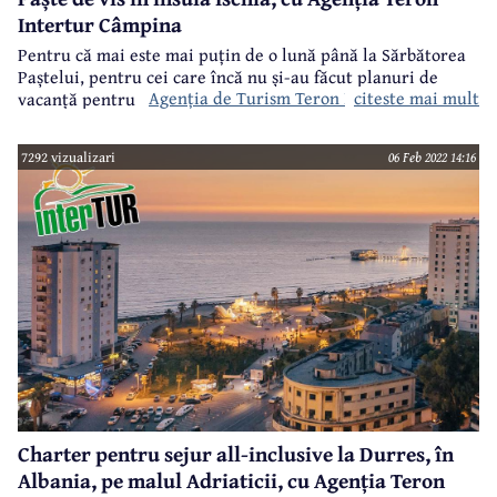
Intertur Câmpina
Pentru că mai este mai puțin de o lună până la Sărbătorea
Paștelui, pentru cei care încă nu și-au făcut planuri de
Agenția de Turism Teron Intertur Câmpina
citeste mai mult
vacanță pentru perioada respectivă,
vine cu o propunere
extrem de tentantă, la un preț imbatabil - insula Ischia, din
Italia.
7292 vizualizari
06 Feb 2022 14:16
Charter pentru sejur all-inclusive la Durres, în
Albania, pe malul Adriaticii, cu Agenția Teron