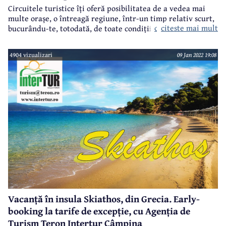
Circuitele turistice îți oferă posibilitatea de a vedea mai
multe orașe, o întreagă regiune, într-un timp relativ scurt,
circuit în Medeira
citeste mai mult
bucurându-te, totodată, de toate condițiile asigurate de o
agenție de turism. Așa că plecând tocmai de la această
premiză, Agenția de Turism Teron Intertur Câmpina vă
4904 vizualizari
09 Jan 2022 19:08
propune un
, supranumită ”Insula Florilor”, un adevărat
paradis în mijlocul Atlanticului, aparținând din punct de
vedere administrativ de Portugalia.
Vacanță în insula Skiathos, din Grecia. Early-
booking la tarife de excepție, cu Agenția de
Turism Teron Intertur Câmpina