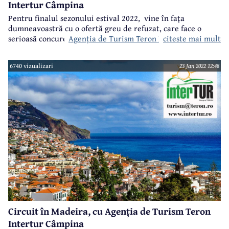
Intertur Câmpina
Pentru finalul sezonului estival 2022,
vine în fața
dumneavoastră cu o ofertă greu de refuzat, care face o
Agenția de Turism Teron Intertur Câmpina
citeste mai mult
serioasă concurență celorlalate destinații existente pe
piața de turism în acest an.
6740 vizualizari
23 Jan 2022 12:48
Circuit în Madeira, cu Agenția de Turism Teron
Intertur Câmpina