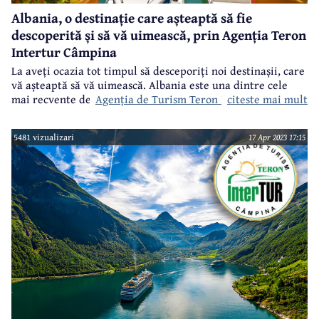
Albania, o destinație care așteaptă să fie
descoperită și să vă uimească, prin Agenția Teron
Intertur Câmpina
La
aveți ocazia tot timpul să desceporiți noi destinașii, care
vă așteaptă să vă uimească. Albania este una dintre cele
Agenția de Turism Teron Intertur Câmpina
citeste mai mult
mai recvente destinații de acest gen, mai ales că din lune
octombrie, două companii aeriene operează sboruri directe
către capitala Albaniei, Tirana.
5481 vizualizari
17 Apr 2023 17:15