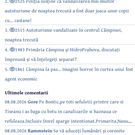
2.
2525 Poliția susține că vandalizarea mai multor
autoturisme de noaptea trecută a fost doar joaca unor copii
cu... castane!
3.
2515 Autoturisme vandalizate în centrul Câmpinei,
noaptea trecută
4.
1983 Primăria Câmpina și HidroPrahova, discutați
împreună și vă înțelegeți separat?
5.
1861 Câmpina la pas... Imagini horror în curtea unui fost
agent economic
Ultimele comentarii
08.08.2026
Gore
Pe Bontic,pe toti sefuletii printre care si
Tiseanu i as baga cu botu in canalizarile si haznaua ce
refuleaza.Inclusiv Dorel sparge intentionat.Primarita,Nanu
bea apa de la robinet.Asta as intreba o si pe Izabel Mitrea
08.08.2026
Rammstein
Sa vă aduceți lumânări și coronite