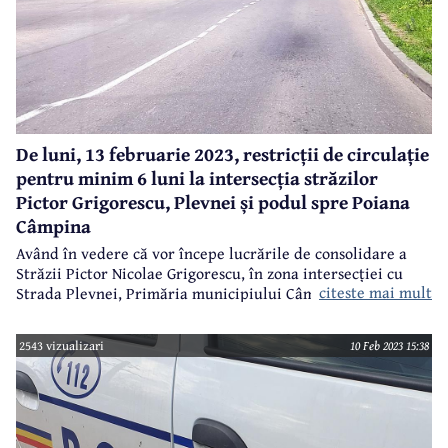
De luni, 13 februarie 2023, restricții de circulație
pentru minim 6 luni la intersecția străzilor
Pictor Grigorescu, Plevnei și podul spre Poiana
Câmpina
Având în vedere că vor începe lucrările de consolidare a
Străzii Pictor Nicolae Grigorescu, în zona intersecției cu
citeste mai mult
Strada Plevnei, Primăria municipiului Câmpina anunță că
de luni, 13 februarie 2023, se vor impune restricții de
circulație pentru o perioadă de minim șase luni.
2543 vizualizari
10 Feb 2023 15:38