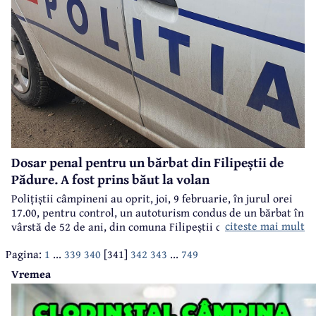
Dosar penal pentru un bărbat din Filipeștii de
Pădure. A fost prins băut la volan
Polițiștii câmpineni au oprit, joi, 9 februarie, în jurul orei
17.00, pentru control, un autoturism condus de un bărbat în
citeste mai mult
vârstă de 52 de ani, din comuna Filipeștii de Pădure.
Pagina:
1
...
339
340
[341]
342
343
...
749
Vremea