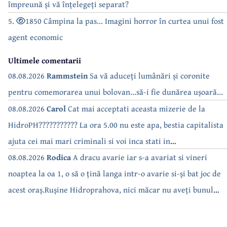
împreună și vă înțelegeți separat?
5.
1850 Câmpina la pas... Imagini horror în curtea unui fost
agent economic
Ultimele comentarii
08.08.2026
Rammstein
Sa vă aduceți lumânări și coronite
pentru comemorarea unui bolovan...să-i fie dunărea ușoară...
08.08.2026
Carol
Cat mai acceptati aceasta mizerie de la
HidroPH??????????? La ora 5.00 nu este apa, bestia capitalista
ajuta cei mai mari criminali si voi inca stati in
case???????????????
08.08.2026
Rodica
A dracu avarie iar s-a avariat si vineri
noaptea la oa 1, o să o țină langa intr-o avarie si-și bat joc de
acest oraș.Rușine Hidroprahova, nici măcar nu aveți bunul
simț să anunțați.