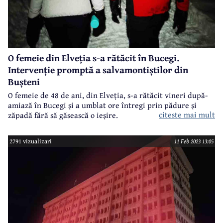
O femeie din Elveția s-a rătăcit în Bucegi.
Intervenție promptă a salvamontiștilor din
Bușteni
O femeie de 48 de ani, din Elveția, s-a rătăcit vineri după-
amiază în Bucegi și a umblat ore întregi prin pădure și
citeste mai mult
zăpadă fără să găsească o ieșire.
2791 vizualizari
11 Feb 2023 13:05