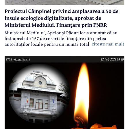
Proiectul Câmpinei privind amplasarea a 50 de
insule ecologice digitalizate, aprobat de
Ministerul Mediului. Finanțare prin PNRR
Ministerul Mediului, Apelor și Pădurilor a anunțat că au
fost aprobate 167 de cereri de finanțare din partea
citeste mai mult
autorităților locale pentru un număr total de 8.395 insule
ecologice digitalizate, cu o valoare de 579 milioane lei.
Printre cererile de finanțare aprobate se numără și cea
8719 vizualizari
12 Feb 2023 18:20
depusă de Primăria Câmpina. Contractul de finanțare va fi
semnat până la sfârșitul lunii februarie.