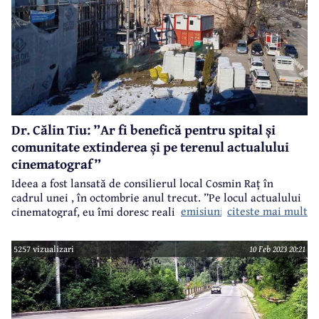
Dr. Călin Tiu: ”Ar fi benefică pentru spital și
comunitate extinderea și pe terenul actualului
cinematograf”
Ideea a fost lansată de consilierul local Cosmin Raț în
cadrul unei
, în octombrie anul trecut. ”Pe locul actualului
emisiuni la CâmpinaTV.ro
citeste mai mult
cinematograf, eu îmi doresc realizarea unui centru modern
de primiri urgențe pentru Spitalul Municipal. Iar eu cred
că acesta poate fi realizat în mare parte din donații ale
5257 vizualizari
10 Feb 2023 20:21
oamenilor. Sunt convins că putem strânge suma necesară
pentru construirea acestui centru de primiri urgențe, după
ce rezolvăm situația juridică a acelui teren”, a spus atunci
Cosmin Raț.