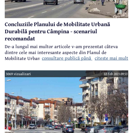
Concluziile Planului de Mobilitate Urbană
Durabilă pentru Câmpina - scenariul
recomandat
De-a lungul mai multor articole v-am prezentat câteva
dintre cele mai interesante aspecte din Planul de
consultare publică până luni, 13 februarie
citeste mai mult
Mobilitate Urbană Durabilă al municipiului Câmpina,
document aflat în
.
3069 vizualizari
12 Feb 2023 09:53