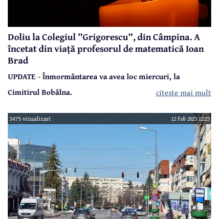
Doliu la Colegiul ”Grigorescu”, din Câmpina. A
încetat din viață profesorul de matematică Ioan
Brad
UPDATE - Înmormântarea va avea loc miercuri, la
Cimitirul Bobâlna.
citeste mai mult
O veste tristă pentru Câmpina, pentru sistemul educațional
din localitate. Duminică dimineață, după o lungă și grea
3475 vizualizari
12 Feb 2023 12:23
suferință, a încetat din viață la Spitalul Județean din
Ploiești profesorul de matematică Ioan Brad.