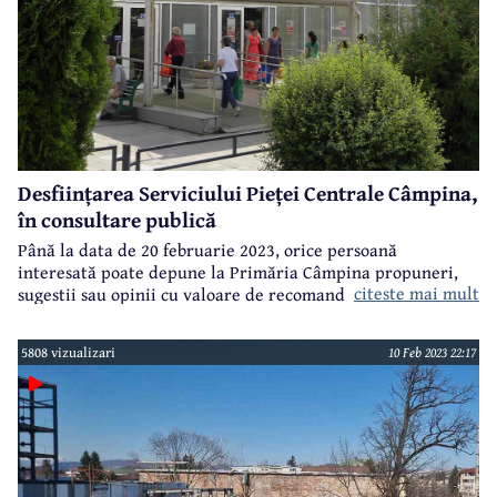
Desființarea Serviciului Pieței Centrale Câmpina,
în consultare publică
Până la data de 20 februarie 2023, orice persoană
interesată poate depune la Primăria Câmpina propuneri,
citeste mai mult
aici
sugestii sau opinii cu valoare de recomandare în privința
unui nou proiect al primarului Alin Moldoveanu referitor
la desființarea Serviciului Public de Administrare și
5808 vizualizari
10 Feb 2023 22:17
Exploatare a Pieței Centrale Agroalimentare a municipiului
Câmpina, serviciu public în subordinea Consiliului Local.
Detalii -
.