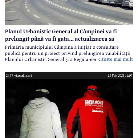
Planul Urbanistic General al Câmpinei va fi
prelungit până va fi gata... actualizarea sa
Primăria municipiului Câmpina a inițiat o consultare
publică pentru un proiect privind prelungirea valabilității
citeste mai mult
aici
Planului Urbanistic General și a Regulamentului Local de
Urbanism. Cei interesați pot depune propuneri până la
data de 20 februarie 2023. Detalii -
.
2477 vizualizari
11 Feb 2023 14:07