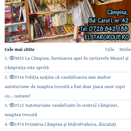
Cele mai citite
7zile
30zile
1.
3025 La Câmpina, furnizarea apei în cartierele Muscel și
Câmpinița este oprită
2.
2516 Poliția susține că vandalizarea mai multor
autoturisme de noaptea trecută a fost doar joaca unor copii
cu... castane!
3.
2512 Autoturisme vandalizate în centrul Câmpinei,
noaptea trecută
4.
1974 Primăria Câmpina și HidroPrahova, discutați