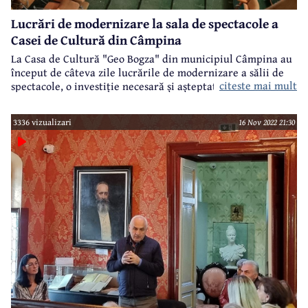
Lucrări de modernizare la sala de spectacole a
Casei de Cultură din Câmpina
La Casa de Cultură "Geo Bogza" din municipiul Câmpina au
început de câteva zile lucrările de modernizare a sălii de
citeste mai mult
spectacole, o investiție necesară și așteptată de multă
vreme. Lucrările sunt executate de societatea Midas
Antrepriză Construcții SRL București, care a câștigat
3336 vizualizari
16 Nov 2022 21:30
licitația organizată de Primărie cu prețul 1.419.709 lei fără
TVA. Banii sunt alocați de la bugetul local.