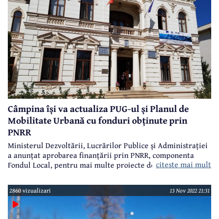
a celor respinse.
Câmpina își va actualiza PUG-ul și Planul de
Mobilitate Urbană cu fonduri obținute prin
PNRR
Ministerul Dezvoltării, Lucrărilor Publice și Administrației
a anunțat aprobarea finanțării prin PNRR, componenta
citeste mai mult
Fondul Local, pentru mai multe proiecte depuse de
primăriile din Prahova. Printre acestea se numără și două
proiecte depuse de Primăria Câmpina pe componenta
2860 vizualizari
13 Nov 2022 21:31
menționată, valoarea totală a acestora fiind de puțin peste
un milion de lei.