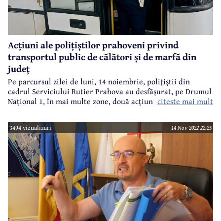
Acțiuni ale polițiștilor prahoveni privind
transportul public de călători și de marfă din
județ
Pe parcursul zilei de luni, 14 noiembrie, poliţiştii din
cadrul Serviciului Rutier Prahova au desfăşurat, pe Drumul
citeste mai mult
Național 1, în mai multe zone, două acţiuni pe linia
verificării transportului rutier de marfă și persoane.
3494 vizualizari
14 Nov 2022 22:25