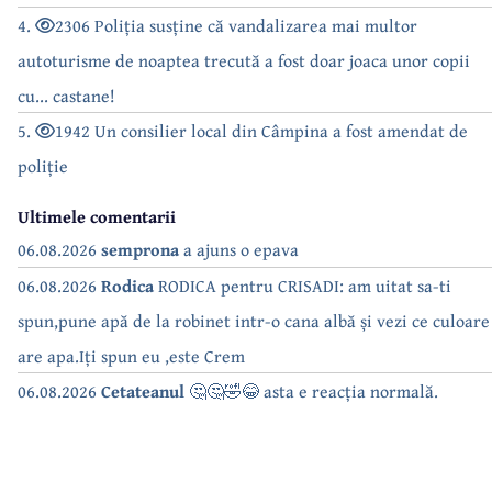
4.
2306 Poliția susține că vandalizarea mai multor
autoturisme de noaptea trecută a fost doar joaca unor copii
cu... castane!
5.
1942 Un consilier local din Câmpina a fost amendat de
poliție
Ultimele comentarii
06.08.2026
semprona
a ajuns o epava
06.08.2026
Rodica
RODICA pentru CRISADI: am uitat sa-ti
spun,pune apă de la robinet intr-o cana albă și vezi ce culoare
are apa.Iți spun eu ,este Crem
06.08.2026
Cetateanul
🤔🤔🤣😂 asta e reacția normală.