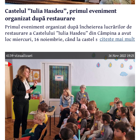
Castelul ”Iulia Hasdeu”, primul eveniment
organizat după restaurare
Primul eveniment organizat după încheierea lucrărilor de
restaurare a Castelului ”Iulia Hasdeu” din Câmpina a avut
citeste mai mult
loc miercuri, 16 noiembrie, când la castel s-a desfășurat un
simpozion prilejuit de împlinirea a 153 de ani de la
nașterea Iuliei Hasdeu.
4139 vizualizari
16 Nov 2022 19:25