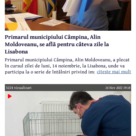
Primarul municipiului Câmpina, Alin
Moldoveanu, se află pentru câteva zile la
Lisabona
Primarul municipiului Câmpina, Alin Moldoveanu, a plecat
în cursul zilei de luni, 14 noiembrie, la Lisabona, unde va
citeste mai mult
participa la o serie de întâlniri privind implementarea
proiectelor de dezvoltare locală. Pentru această deplasare,
nu se va cheltui niciun leu din bugetul local al municipiului
3224 vizualizari
14 Nov 2022 19:18
Câmpina.