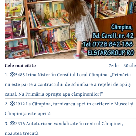
Cele mai citite
7zile
30zile
1.
5485 Irina Nistor în Consiliul Local Câmpina: „Primăria
nu este parte a contractului de schimbare a rețelei de apă și
canal. Nu Primăria oprește apa câmpinenilor!”
2.
2912 La Câmpina, furnizarea apei în cartierele Muscel și
Câmpinița este oprită
3.
2316 Autoturisme vandalizate în centrul Câmpinei,
noaptea trecută