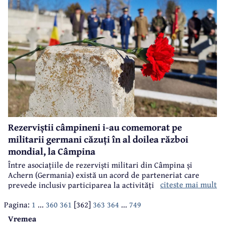
Rezerviștii câmpineni i-au comemorat pe
militarii germani căzuți în al doilea război
mondial, la Câmpina
Între asociațiile de rezerviști militari din Câmpina și
Achern (Germania) există un acord de parteneriat care
citeste mai mult
prevede inclusiv participarea la activități dedicate evocării
evenimentelor istorice la cimitirele militare și
Pagina:
1
...
360
361
[362]
363
364
...
749
monumentele istorice aflate pe teritoriul celor două țări.
Vremea