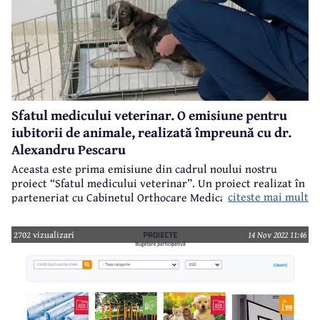
Sfatul medicului veterinar. O emisiune pentru
iubitorii de animale, realizată împreună cu dr.
Alexandru Pescaru
Aceasta este prima emisiune din cadrul noului nostru
proiect “Sfatul medicului veterinar”. Un proiect realizat în
citeste mai mult
parteneriat cu Cabinetul Orthocare Medical Vet din
Câmpina și destinată, evident, iubitorilor de animale,
deținătorilor de animale de companie.
2702 vizualizari
14 Nov 2022 11:46