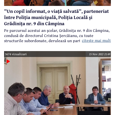
”Un copil informat, o viață salvată”, parteneriat
între Poliția municipală, Poliția Locală și
Grădinița nr. 9 din Câmpina
Pe parcursul acestui an școlar, Grădinița nr. 9 din Câmpina,
condusă de directorul Cristina Șercăianu, cu toate
citeste mai mult
structurile subordonate, derulează un parteneriat cu
Poliția municipiului Câmpina și Poliția Locală, scopul fiind
acela de a-i informa pe copii, pe înțelesul lor, dar și pe
3674 vizualizari
15 Nov 2022 21:49
părinți, asupra principalelor reguli atât în trafic, cât și în
viața de zi cu zi.