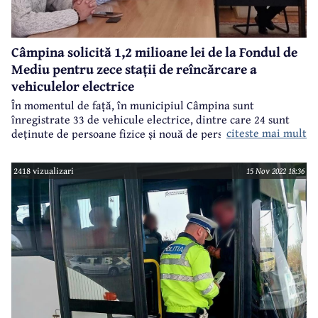
Câmpina solicită 1,2 milioane lei de la Fondul de
Mediu pentru zece stații de reîncărcare a
vehiculelor electrice
În momentul de față, în municipiul Câmpina sunt
înregistrate 33 de vehicule electrice, dintre care 24 sunt
citeste mai mult
deținute de persoane fizice și nouă de persoane juridice. Cu
toate că acest număr de vehicule este încă destul de mic,
administrația locală a aprobat un proiect prin care se
2418 vizualizari
15 Nov 2022 18:36
solicită de la Fondul de Mediu 1,2 milioane lei pentru
realizarea a zece stații (în total, 20 locuri) pentru
reîncărcarea mașinilor electrice.