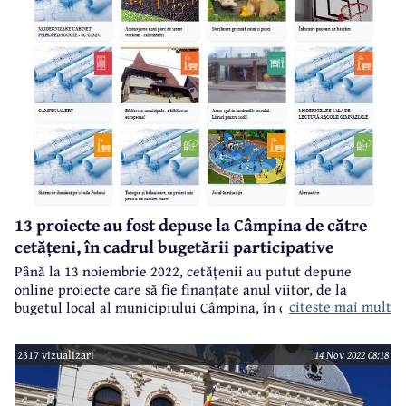
13 proiecte au fost depuse la Câmpina de către
cetățeni, în cadrul bugetării participative
Până la 13 noiembrie 2022, cetățenii au putut depune
online proiecte care să fie finanțate anul viitor, de la
citeste mai mult
bugetul local al municipiului Câmpina, în cadrul procesului
de bugetare participativă. 13 proiecte au fost depuse, iar de
astăzi, 14 noiembrie și până vineri, 18 noiembrie, se
2317 vizualizari
14 Nov 2022 08:18
derulează următoarea etapă, cea de dezbatere a
proiectelor în mediul online și la nivelul grupului de lucru.
Vineri va fi afișată lista provizorie a proiectelor aprobate și