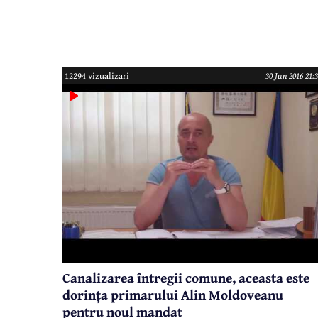
dată când se întâmplă asta. Anul trecut, nu au
funcționat aproape toată vara.
12294 vizualizari
30 Jun 2016 21:
Canalizarea întregii comune, aceasta este
dorința primarului Alin Moldoveanu
pentru noul mandat