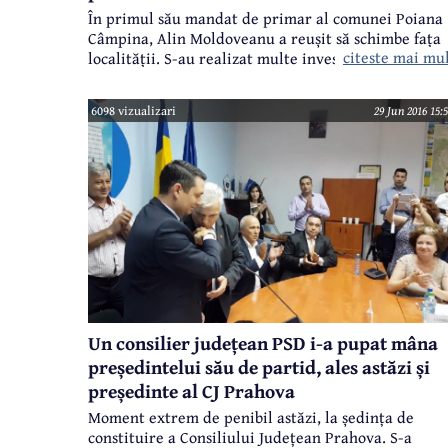
În primul său mandat de primar al comunei Poiana
Câmpina, Alin Moldoveanu a reușit să schimbe fața
citeste mai mu
localității. S-au realizat multe investiții, multe
lucrări legate cu precădere de infrastructură.
6098 vizualizari
29 Jun 2016 15:
Un consilier județean PSD i-a pupat mâna
președintelui său de partid, ales astăzi și
președinte al CJ Prahova
Moment extrem de penibil astăzi, la ședința de
constituire a Consiliului Județean Prahova. S-a