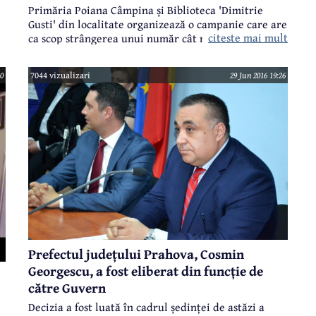
Primăria Poiana Câmpina și Biblioteca 'Dimitrie
Gusti' din localitate organizează o campanie care are
citeste mai mult
ca scop strângerea unui număr cât mai mare de cărți
pentru copiii și tinerii din localitățile Zaim și
Negrești (Republica Moldova). Sunt două comune
30
7044 vizualizari
29 Jun 2016 19:26
basarabene cu care Poiana Câmpina are deja un
acord de colaborare și urmează semnarea acordului
de înfrățire.
Prefectul județului Prahova, Cosmin
Georgescu, a fost eliberat din funcție de
către Guvern
Decizia a fost luată în cadrul ședinței de astăzi a