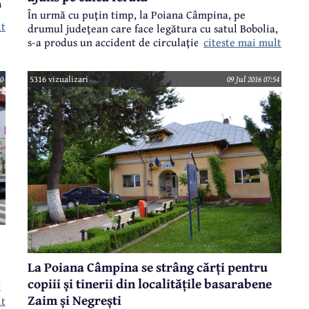
a
În urmă cu puţin timp, la Poiana Câmpina, pe
lt
drumul judeţean care face legătura cu satul Bobolia,
citeste mai mult
s-a produs un accident de circulaţie. Conducătorul
unui autoturism marca Skoda, care se deplasa
spre Bobolia, la un moment dat, din motive
30
5316 vizualizari
09 Jul 2016 07:54
necunoscute, a pierdut controlul maşinii, a intrat pe
contrasens, unde a fost evitat în ultimul moment de
ii
un alt autoturism şi apoi s-a oprit pe calea ferată.
La Poiana Câmpina se strâng cărți pentru
copiii și tinerii din localitățile basarabene
i
Zaim și Negrești
lt