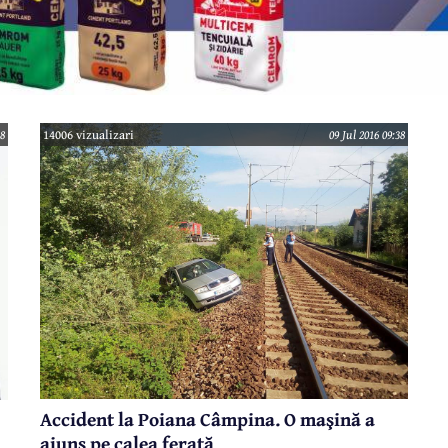
38
14006 vizualizari
09 Jul 2016 09:38
Accident la Poiana Câmpina. O maşină a
ajuns pe calea ferată