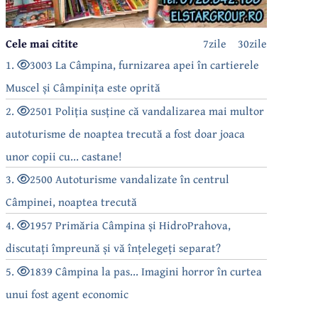
Cele mai citite
7zile
30zile
1.
3003 La Câmpina, furnizarea apei în cartierele
Muscel și Câmpinița este oprită
2.
2501 Poliția susține că vandalizarea mai multor
autoturisme de noaptea trecută a fost doar joaca
unor copii cu... castane!
3.
2500 Autoturisme vandalizate în centrul
Câmpinei, noaptea trecută
4.
1957 Primăria Câmpina și HidroPrahova,
discutați împreună și vă înțelegeți separat?
5.
1839 Câmpina la pas... Imagini horror în curtea
unui fost agent economic