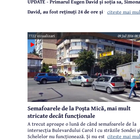
UPDATE - Primarul Eugen David și soția sa, Simon
David, au fost reținuți 24 de ore și vor ajunge în
citeste mai mu
cursul zilei de astăzi la Tribunalul Prahova pentru
audieri.
7722 vizualizari
09 Jul 2016 08:
În cursul acestei zile s-au efectuat 29 de percheziții
la mai multe domicilii, sedii de firmă, dar și primăr
din județele Prahova și Brașov.
Semafoarele de la Poșta Mică, mai mult
stricate decât funcționale
A trecut aproape o lună de când semafoarele de la
intersecția Bulevardului Carol I cu străzile Sondei ș
citeste mai mu
Schelelor nu funcționează. Și nu este pentru prima