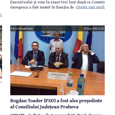
Executivului și vine la exact trei luni după ce Cosmin
citeste mai mult
Georgescu a fost numit în funcția de prefect
de Prahova, în locul Rodicăi Paraschiv.
lt
56
6123 vizualizari
29 Jun 2016 11:42
Bogdan Toader (PSD) a fost ales președinte
al Consiliului Județean Prahova