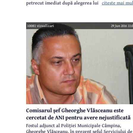
citeste mai mu
petrecut imediat după alegerea lui Bogdan Toader
(PSD) în funcția de președinte al CJ.
10081 vizualizari
29 Jun 2016 11:
Comisarul șef Gheorghe Vlăsceanu este
cercetat de ANI pentru avere nejustificată
Fostul adjunct al Poliției Municipale Câmpina,
Gheorghe Vlăsceanu, în prezent șeful Serviciului de