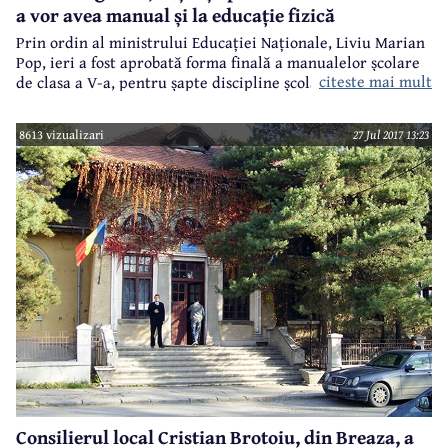
să decidă dacă admite sau nu propunerea de arestare
a vor avea manual și la educație fizică
preventivă pentru 30 de zile.
Prin ordin al ministrului Educației Naționale, Liviu Marian
Pop, ieri a fost aprobată forma finală a manualelor școlare
citeste mai mult
de clasa a V-a, pentru șapte discipline școlare. Potrivit
comunicatului de presă postat pe site-ul Ministerului
Educației, la licitația pentru loturile de manuale de la cele
8613 vizualizari
27 Jul 2017 13:23
șapte discipline nu au fost depuse contestații, astfel că au
fost semnate acordurile-cadru cu editurile câștigătoare.
Marea noutate pentru elevii de clasa a V-a este aceea că,
din toamnă, vor avea manual și la disciplina educație fizică
și sport.
Consilierul local Cristian Brotoiu, din Breaza, a