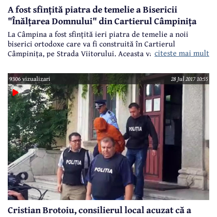
A fost sfințită piatra de temelie a Bisericii
"Înălțarea Domnului" din Cartierul Câmpinița
La Câmpina a fost sfințită ieri piatra de temelie a noii
biserici ortodoxe care va fi construită în Cartierul
citeste mai mult
Câmpinița, pe Strada Viitorului. Aceasta va avea hramurile
"Înălțarea Domnului și Sfinții Martiri Brâncoveni", iar
preot paroh va fi părintele Paul Izvoranu.
9306 vizualizari
28 Jul 2017 10:55
Cristian Brotoiu, consilierul local acuzat că a