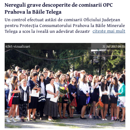
Nereguli grave descoperite de comisarii OPC
Prahova la Băile Telega
Un control efectuat astăzi de comisarii Oficiului Județean
pentru Protecția Consumatorului Prahova la Băile Minerale
citeste mai mult
Telega a scos la iveală un adevărat dezastru. Neregulile
descoperite pe plajă, pe pontoane, în bucătărie, la dușuri și
la grupurile sanitare i-au făcut pe comisarii OPC să tragă
6265 vizualizari
31 Jul 2017 09:55
concluzia că acest complex turistic reprezintă un adevărat
pericol. Pentru neregulile constatate, societatea care
administrează Băile Telega riscă o amendă de până la
30.000 lei și oprirea temporară a activității.