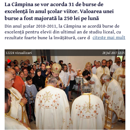
La Câmpina se vor acorda 31 de burse de
excelenţă în anul şcolar viitor. Valoarea unei
burse a fost majorată la 250 lei pe lună
Din anul școlar 2010-2011, la Câmpina se acordă burse de
excelență pentru elevii din ultimul an de studiu liceal, cu
citeste mai mult
rezultate foarte bune la învățătură, care desfășoară
activități extracuriculare și care au media 10 la purtare.
Anul școlar viitor va fi al 8-lea an consecutiv când se acordă
12224 vizualizari
28 Jul 2017 12:25
acest tip de bursă, inițiată în 2010 de consilierii Elena Albu
și Marian Dulă și plătită de la bugetul local.