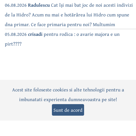
a săturat de cate ori se tot oprește apa!!
06.08.2026
Radulescu
Cat își mai bat joc de noi acesti indivizi
de la Hidro? Acum nu mai e hotărârea lui Hidro cum spune
dna primar. Ce face primaria pentru noi? Multumim
05.08.2026
crisadi
pentru rodica : o avarie majora e un
pirt????
Acest site foloseste cookies si alte tehnologii pentru a
Actualitate
Politică
Social
Eveniment
Interviuri
imbunatati experienta dumneavoastra pe site!
Sănătate
Editorial
Sport
Anunțuri
Joburi
Turism
Sunt de acord
Termeni și condiții
-
Politica de confidențialitate
-
Politica cookies