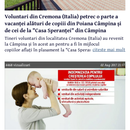
Voluntari din Cremona (Italia) petrec o parte a
vacanței alături de copiii din Poiana Câmpina și
de cei de la "Casa Speranței" din Câmpina
Tineri voluntari din localitatea Cremona (Italia) au revenit
la Câmpina și în acest an pentru a fi în mijlocul
citeste mai mult
copiilor aflați în plasament la "Casa Speranței", din
Cartierul Slobozia. Aici sunt peste 50 de copii de creșterea
și educația cărora se ocupă Ordinul Maicilor Sfântului Iosif
4468 vizualizari
02 Aug 2017 21:17
din Aosta.