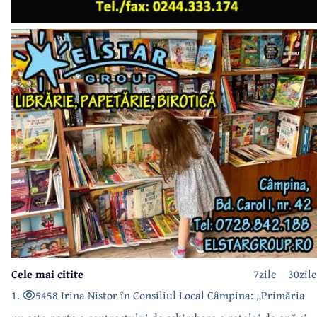
Cele mai citite
7zile
30zile
1.
5458 Irina Nistor în Consiliul Local Câmpina: „Primăria