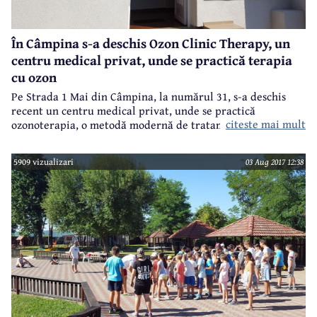
În Câmpina s-a deschis Ozon Clinic Therapy, un
centru medical privat, unde se practică terapia
cu ozon
Pe Strada 1 Mai din Câmpina, la numărul 31, s-a deschis
recent un centru medical privat, unde se practică
citeste mai mult
ozonoterapia, o metodă modernă de tratament, cu
rezultate remarcabile într-o gamă largă de afecțiuni și cu
efecte pe termen lung.
5909 vizualizari
03 Aug 2017 12:38