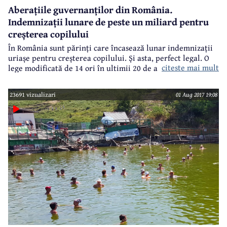
Aberațiile guvernanților din România.
Indemnizații lunare de peste un miliard pentru
creșterea copilului
În România sunt părinți care încasează lunar indemnizații
uriașe pentru creșterea copilului. Și asta, perfect legal. O
citeste mai mult
lege modificată de 14 ori în ultimii 20 de ani și care
prevede calculul indemnizației în funcție de veniturile
părintelui din cele 12 luni anterioare nașterii copilului. Iar
23691 vizualizari
01 Aug 2017 19:08
unii părinți au venituri foarte mari. Atât de mari, încât
încasează lunar indemnizații de peste un miliard lei vechi.