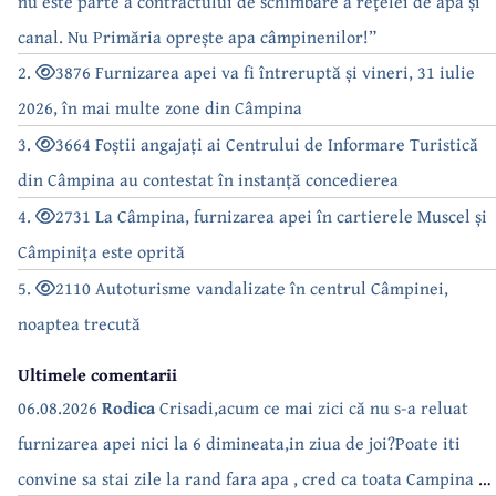
nu este parte a contractului de schimbare a rețelei de apă și
canal. Nu Primăria oprește apa câmpinenilor!”
2.
3876 Furnizarea apei va fi întreruptă și vineri, 31 iulie
2026, în mai multe zone din Câmpina
3.
3664 Foștii angajați ai Centrului de Informare Turistică
din Câmpina au contestat în instanță concedierea
4.
2731 La Câmpina, furnizarea apei în cartierele Muscel și
Câmpinița este oprită
5.
2110 Autoturisme vandalizate în centrul Câmpinei,
noaptea trecută
Ultimele comentarii
06.08.2026
Rodica
Crisadi,acum ce mai zici că nu s-a reluat
furnizarea apei nici la 6 dimineata,in ziua de joi?Poate iti
convine sa stai zile la rand fara apa , cred ca toata Campina s-