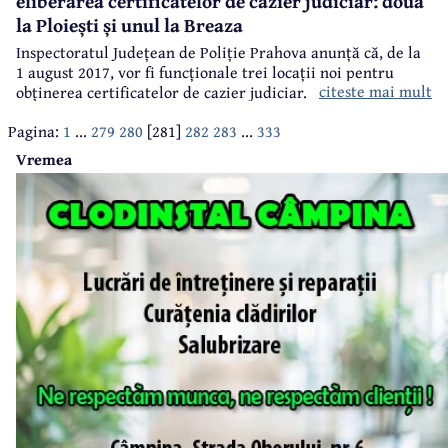
eliberarea certificatelor de cazier judiciar: două
la Ploiești și unul la Breaza
Inspectoratul Județean de Poliție Prahova anunță că, de la
1 august 2017, vor fi funcționale trei locații noi pentru
citeste mai mult
obținerea certificatelor de cazier judiciar. Este vorba
despre: Secția 3 Poliție din Ploiești (Strada Minerva, nr.4),
Pagina:
1
...
279
280
[281]
282
283
...
333
Secția 4 Poliție din Ploiești (Piața 1 Decembrie 1918, nr.1A)
și Poliția Breaza (Strada Republicii, nr.82 A).
Vremea