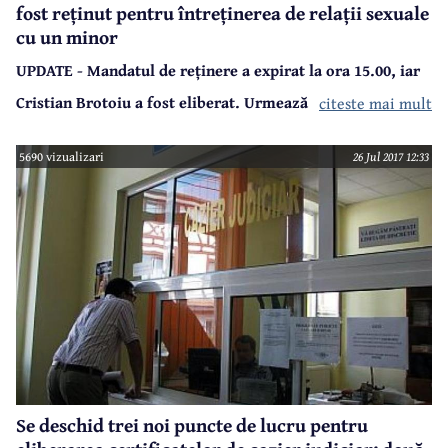
fost reținut pentru întreținerea de relații sexuale
cu un minor
UPDATE - Mandatul de reținere a expirat la ora 15.00, iar
Cristian Brotoiu a fost eliberat. Urmează ca instanța să se
citeste mai mult
pronunțe cu privire la propunerea de arestare preventivă
5690 vizualizari
26 Jul 2017 12:33
pentru 30 de zile.
Cristian Gheorghe Brotoiu are 36 de ani și este consilier
local din partea PSD. Acesta a fost reținut ieri de Poliția
Breaza, pentru 24 de ore, iar astăzi urmează să fie
prezentat la Judecătoria Câmpina cu propunerea de
arestare preventivă pentru 30 de zile.
Se deschid trei noi puncte de lucru pentru