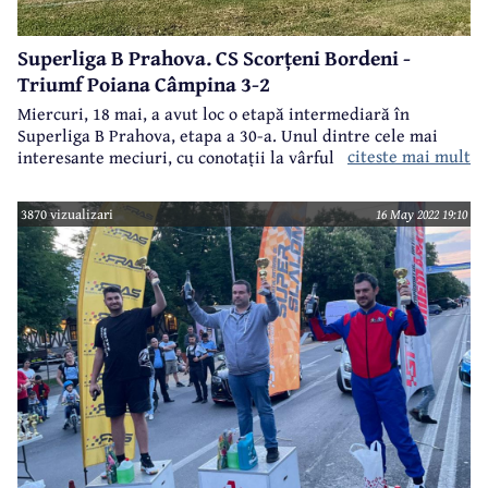
Superliga B Prahova. CS Scorțeni Bordeni -
Triumf Poiana Câmpina 3-2
Miercuri, 18 mai, a avut loc o etapă intermediară în
Superliga B Prahova, etapa a 30-a. Unul dintre cele mai
citeste mai mult
interesante meciuri, cu conotații la vârful ierarhiei, a avut
loc la Bordeni, unde s-au întâlnit CS Scorțeni Bordeni și
Triumf Poiana Câmpina.
3870 vizualizari
16 May 2022 19:10