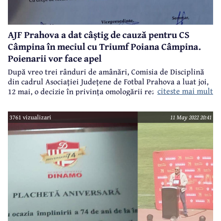
AJF Prahova a dat câștig de cauză pentru CS
Câmpina în meciul cu Triumf Poiana Câmpina.
Poienarii vor face apel
După vreo trei rânduri de amânări, Comisia de Disciplină
din cadrul Asociației Județene de Fotbal Prahova a luat joi,
citeste mai mult
12 mai, o decizie în privința omologării rezultatului
partidei CS Câmpina - Triumf Poiana Câmpina. Și a decis 3-
0 pentru CS Câmpina.
3761 vizualizari
11 May 2022 20:41