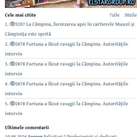
Cele mai citite
7zile
30zile
1.
3207 La Câmpina, furnizarea apei în cartierele Muscel și
Câmpinița este oprită
2.
2878 Furtuna a făcut ravagii la Câmpina. Autoritățile
intervin
3.
2878 Furtuna a făcut ravagii la Câmpina. Autoritățile
intervin
4.
2878 Furtuna a făcut ravagii la Câmpina. Autoritățile
intervin
5.
2878 Furtuna a făcut ravagii la Câmpina. Autoritățile
intervin
Ultimele comentarii
10.08.2026
Jurgen
Felicitari ! Profesionisti si dedicati.