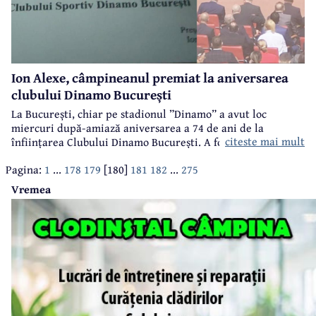
Ion Alexe, câmpineanul premiat la aniversarea
clubului Dinamo București
La București, chiar pe stadionul ”Dinamo” a avut loc
miercuri după-amiază aniversarea a 74 de ani de la
citeste mai mult
înființarea Clubului Dinamo București. A fost un eveniment
cu adevărat de gală, la care printre cei care au primit o
Pagina:
1
...
178
179
[180]
181
182
...
275
frumoasă plachetă aniversară s-a aflat și un câmpinean -
Ion Alexe, mulți ani component al Clubului Dinamo,
Vremea
vicecampion olimpic la box, categoria grea, la Jocurile
Olimpice de la Munchen, din anul 1972.