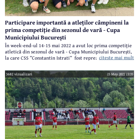
Participare importantă a atleților câmpineni la
prima competiție din sezonul de vară - Cupa
Municipiului București
În week-end-ul 14-15 mai 2022 a avut loc prima competiție
atletică din sezonul de vară - Cupa Municipiului București,
citeste mai mult
la care CSS ”Constantin Istrati” fost reprezentat de un
contingent numeros și valoros, format din nu mai puțin de
zece sportivi, la care s-au mai adăugat doi foști componenți
3682 vizualizari
15 May 2022 13:35
până mai ieri ai clubului câmpineni.