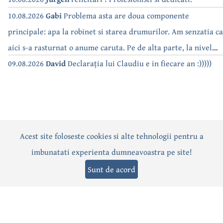
10.08.2026
Gabi
Problema asta are doua componente
principale: apa la robinet si starea drumurilor. Am senzatia ca
aici s-a rasturnat o anume caruta. Pe de alta parte, la nivel
national, serialul asta deja a difuzat episoadele 'fara apa' si
09.08.2026
David
Declarația lui Claudiu e in fiecare an :)))))
'fara energie'. Banuiesc ca urmeaza episodul 'fara hrana'.
Acest site foloseste cookies si alte tehnologii pentru a
Actualitate
Politică
Social
Eveniment
Interviuri
imbunatati experienta dumneavoastra pe site!
Sănătate
Editorial
Sport
Anunțuri
Joburi
Turism
Sunt de acord
Termeni și condiții
-
Politica de confidențialitate
-
Politica cookies
© 2026 Câmpina TV