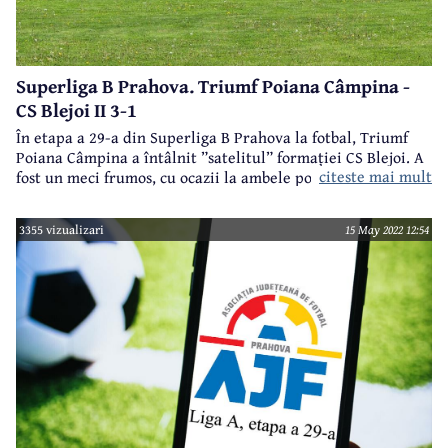
Superliga B Prahova. Triumf Poiana Câmpina -
CS Blejoi II 3-1
În etapa a 29-a din Superliga B Prahova la fotbal, Triumf
Poiana Câmpina a întâlnit ”satelitul” formației CS Blejoi. A
citeste mai mult
fost un meci frumos, cu ocazii la ambele porți, poienarii
având un plus la capitolul determinare, dar și la posesie și
superioritate, precum și un jucător în zi de grație - Alexe,
3355 vizualizari
15 May 2022 12:54
care a reușit toate cele trei goluri ale formației sale, în
minutele 17, 35 și 56, în vreme ce pentru oaspeți a punctat
Mosor, în minutul 24.