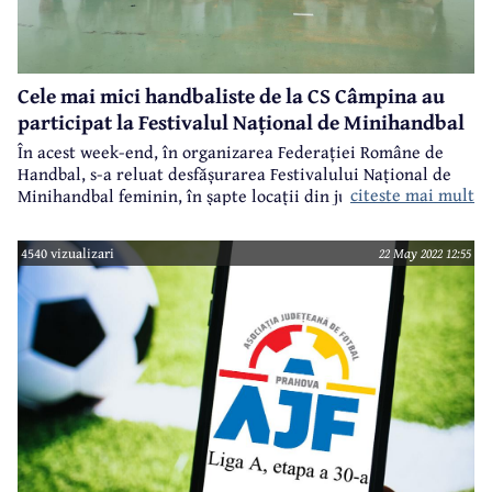
Cele mai mici handbaliste de la CS Câmpina au
participat la Festivalul Național de Minihandbal
În acest week-end, în organizarea Federației Române de
Handbal, s-a reluat desfășurarea Festivalului Național de
citeste mai mult
Minihandbal feminin, în șapte locații din județele Timiș,
Galați, Dolj, Prahova, Ilfov și Cluj, eveniment la care au
participat peste 1.500 de sportive de la 104 cluburi din
4540 vizualizari
22 May 2022 12:55
toată țara.