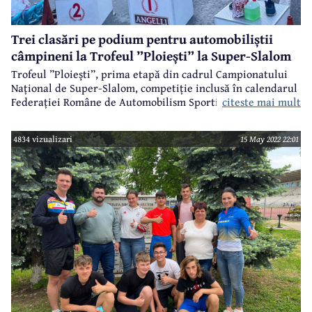
Trei clasări pe podium pentru automobiliștii
câmpineni la Trofeul ”Ploiești” la Super-Slalom
Trofeul ”Ploiești”, prima etapă din cadrul Campionatului
Național de Super-Slalom, competiție inclusă în calendarul
citeste mai mult
Federației Române de Automobilism Sportiv, a avut loc în
week-end și s-a bucurat de prezența unui număr important
de sportivi, printre care și patru componenți ai clubului
4834 vizualizari
15 May 2022 22:01
câmpinean de automobilism Motors House Racing.