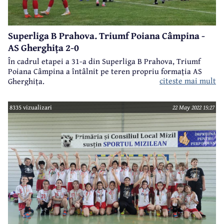
Superliga B Prahova. Triumf Poiana Câmpina -
AS Gherghița 2-0
În cadrul etapei a 31-a din Superliga B Prahova, Triumf
Poiana Câmpina a întâlnit pe teren propriu formația AS
citeste mai mult
Gherghița.
8335 vizualizari
22 May 2022 15:27