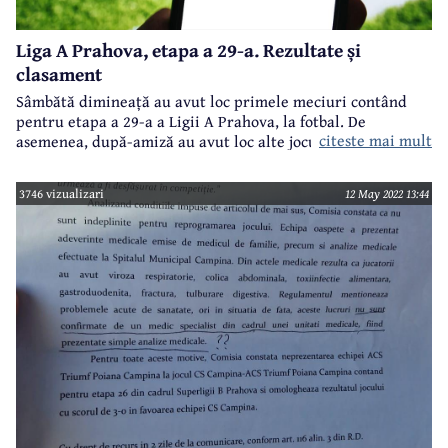
Liga A Prahova, etapa a 29-a. Rezultate și
clasament
Sâmbătă dimineață au avut loc primele meciuri contând
pentru etapa a 29-a a Ligii A Prahova, la fotbal. De
citeste mai mult
asemenea, după-amiză au avut loc alte jocuri, runda
încheindu-se duminică. Iată rezultatele consemnate,
clasamentul la zi și programul etapei viitoare:
3746 vizualizari
12 May 2022 13:44