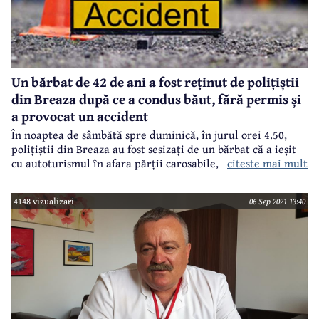
Un bărbat de 42 de ani a fost reținut de polițiștii
din Breaza după ce a condus băut, fără permis și
a provocat un accident
În noaptea de sâmbătă spre duminică, în jurul orei 4.50,
polițiștii din Breaza au fost sesizați de un bărbat că a ieșit
citeste mai mult
cu autoturismul în afara părții carosabile, intrând în
coliziune cu un cap de pod, în timp ce conducea un
autoturism pe raza comunei Talea.
4148 vizualizari
06 Sep 2021 13:40