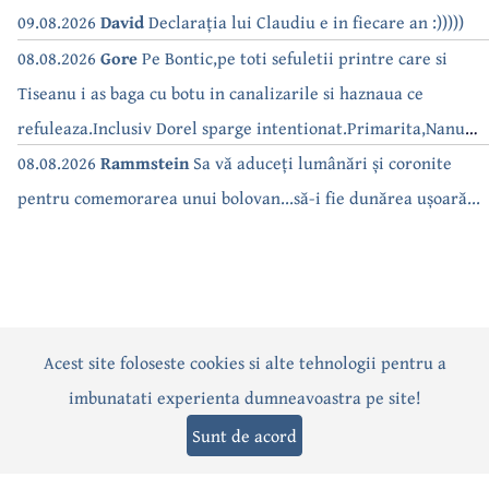
09.08.2026
David
Declarația lui Claudiu e in fiecare an :)))))
08.08.2026
Gore
Pe Bontic,pe toti sefuletii printre care si
Tiseanu i as baga cu botu in canalizarile si haznaua ce
refuleaza.Inclusiv Dorel sparge intentionat.Primarita,Nanu
bea apa de la robinet.Asta as intreba o si pe Izabel Mitrea
08.08.2026
Rammstein
Sa vă aduceți lumânări și coronite
pentru comemorarea unui bolovan...să-i fie dunărea ușoară...
Acest site foloseste cookies si alte tehnologii pentru a
Actualitate
Politică
Social
Eveniment
Interviuri
imbunatati experienta dumneavoastra pe site!
Sănătate
Editorial
Sport
Anunțuri
Joburi
Turism
Sunt de acord
Termeni și condiții
-
Politica de confidențialitate
-