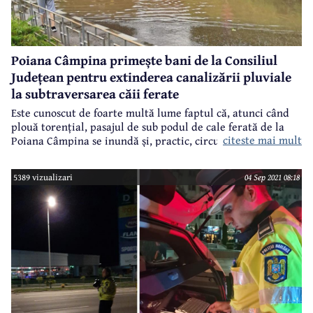
Poiana Câmpina primește bani de la Consiliul
Județean pentru extinderea canalizării pluviale
la subtraversarea căii ferate
Este cunoscut de foarte multă lume faptul că, atunci când
plouă torențial, pasajul de sub podul de cale ferată de la
citeste mai mult
Poiana Câmpina se inundă și, practic, circulația rutieră este
blocată la intersecția celor două drumuri județene - 101P și
100E. În zona subtraversării căii ferate există o gură de
5389 vizualizari
04 Sep 2021 08:18
preluare a apelor pluviale, numai că aceasta nu face față
cantității mari de precipitații. Sunt câțiva ani buni de când
Primăria Poiana Câmpina trimite adrese la Consiliul
Județean Prahova pentru rezolvarea acestei probleme, iar
acum s-a primit și o veste bună.