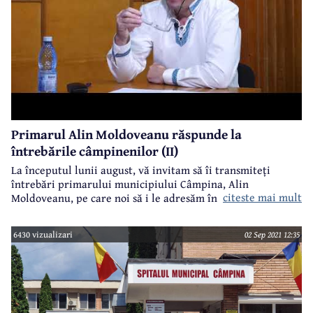
Primarul Alin Moldoveanu răspunde la
întrebările câmpinenilor (II)
La începutul lunii august, vă invitam să îi transmiteți
întrebări primarului municipiului Câmpina, Alin
citeste mai mult
Moldoveanu, pe care noi să i le adresăm în cadrul unei
emisiuni. Și am primit numeroase întrebări din partea
cititorilor noștri, atât în grupul CâmpinaTV.ro de pe
6430 vizualizari
02 Sep 2021 12:35
Facebook, cât și pe mail (tv.online.campina@gmail.com) și la
numărul nostru de whatsapp - 0733.388.425, lucru pentru
care vă mulțumim.