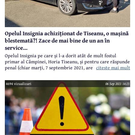
Opelul Insignia achiziționat de Tiseanu, o mașină
blestemată?! Zace de mai bine de un an în
service...
Opelul Insignia pe care și l-a dorit atât de mult fostul
primar al Câmpinei, Horia Tiseanu, și pentru care răspunde
citeste mai mult
penal (chiar marți, 7 septembrie 2021, are un nou termen
în dosarul în care este acuzat de fapte de corupție, printre
care și achiziția acestui autoturism de lux), pare să fie o
4694 vizualizari
06 Sep 2021 14:23
mașină blestemată. De mai bine de un an, faimosul
autoturism cumpărat cu 29.000 euro zace în service... Are
motorul stricat și este necesară achiziția altuia. Piese
pentru acest model se găsesc greu și costă mult, astfel
că banii aruncați de Horia Tiseanu pe acest autoturism,
doar dintr-un capriciu, zac în curtea unui service auto,
aproape de marginea orașului.