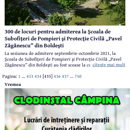
300 de locuri pentru admiterea la Şcoala de
Subofiţeri de Pompieri şi Protecţie Civilă „Pavel
Zăgănescu” din Boldeşti
La sesiunea de admitere septembrie-octombrie 2021, la
Şcoala de Subofiţeri de Pompieri şi Protecţie Civilă „Pavel
citeste mai mult
Zăgănescu” din Boldeşti au fost scoase la concurs 300 de
locuri din care 275 locuri pentru subofiţer de pompieri şi
Pagina:
1
...
433
434
[435]
436
437
...
750
protecţie civilă și 25 locuri pentru maistru militar auto.
Vremea