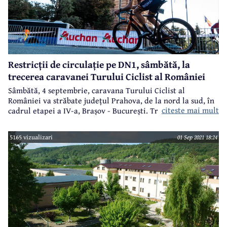
Restricții de circulație pe DN1, sâmbătă, la
trecerea caravanei Turului Ciclist al României
Sâmbătă, 4 septembrie, caravana Turului Ciclist al
României va străbate județul Prahova, de la nord la sud, în
citeste mai mult
cadrul etapei a IV-a, Brașov - București. Traseul caravanei
este pe Valea Prahovei - Câmpina - Ploiești spre București,
pe DN1, motiv pentru care au fost impuse o serie de
5165 vizualizari
01 Sep 2021 18:24
restricții de circulație.