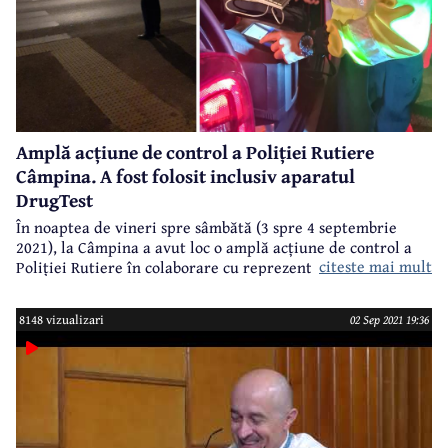
Amplă acțiune de control a Poliției Rutiere
Câmpina. A fost folosit inclusiv aparatul
DrugTest
În noaptea de vineri spre sâmbătă (3 spre 4 septembrie
2021), la Câmpina a avut loc o amplă acțiune de control a
citeste mai mult
Poliției Rutiere în colaborare cu reprezentanții Registrului
Auto Român. De asemenea, a fost folosit aparatul Drug Test,
pentru testarea conducătorilor auto la substanțe
8148 vizualizari
02 Sep 2021 19:36
psihoactive.