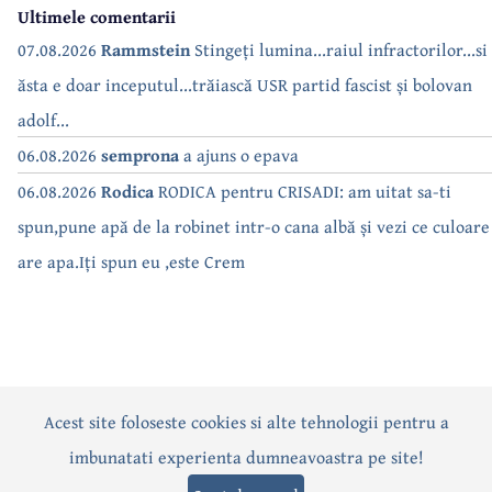
Ultimele comentarii
07.08.2026
Rammstein
Stingeți lumina...raiul infractorilor...si
ăsta e doar inceputul...trăiască USR partid fascist și bolovan
adolf...
06.08.2026
semprona
a ajuns o epava
06.08.2026
Rodica
RODICA pentru CRISADI: am uitat sa-ti
spun,pune apă de la robinet intr-o cana albă și vezi ce culoare
are apa.Iți spun eu ,este Crem
Acest site foloseste cookies si alte tehnologii pentru a
Actualitate
Politică
Social
Eveniment
Interviuri
imbunatati experienta dumneavoastra pe site!
Sănătate
Editorial
Sport
Anunțuri
Joburi
Turism