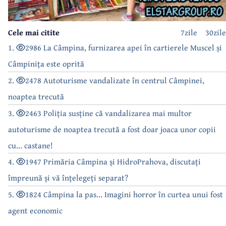
Cele mai citite
7zile
30zile
1.
2986 La Câmpina, furnizarea apei în cartierele Muscel și
Câmpinița este oprită
2.
2478 Autoturisme vandalizate în centrul Câmpinei,
noaptea trecută
3.
2463 Poliția susține că vandalizarea mai multor
autoturisme de noaptea trecută a fost doar joaca unor copii
cu... castane!
4.
1947 Primăria Câmpina și HidroPrahova, discutați
împreună și vă înțelegeți separat?
5.
1824 Câmpina la pas... Imagini horror în curtea unui fost
agent economic