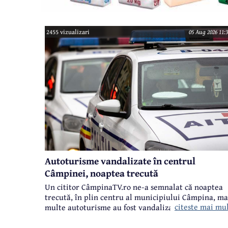
2455 vizualizari
05 Aug 2026 11:3
Autoturisme vandalizate în centrul
Câmpinei, noaptea trecută
Un cititor CâmpinaTV.ro ne-a semnalat că noaptea
trecută, în plin centru al municipiului Câmpina, ma
citeste mai mu
multe autoturisme au fost vandalizate. Cazul a ajun
pe masa polițiștilor câmpineni.