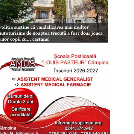
Poliția susține că vandalizarea mai multor
autoturisme de noaptea trecută a fost doar joaca
unor copii cu... castane!