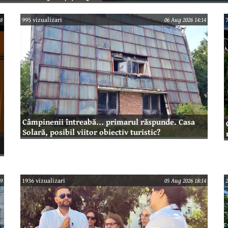
8
995 vizualizari
06 Aug 2026 14:14
Câmpinenii întreabă... primarul răspunde. Casa
Solară, posibil viitor obiectiv turistic?
9
1936 vizualizari
05 Aug 2026 18:14