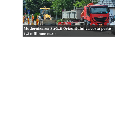
Modernizarea Străzii Orizontului va costa peste
1,2 milioane euro