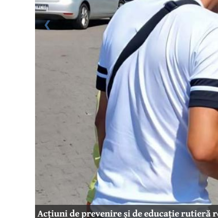
❮
Acțiuni de prevenire și de educație rutieră r