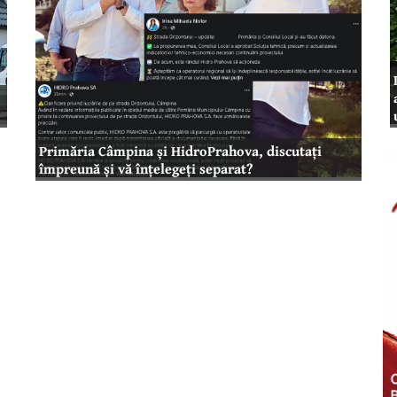
Primăria Câmpina și HidroPrahova, discutați
împreună și vă înțelegeți separat?