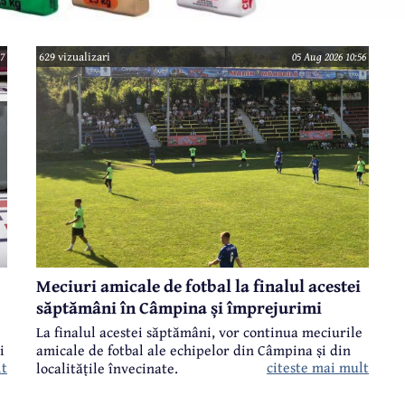
7
629 vizualizari
05 Aug 2026 10:56
Meciuri amicale de fotbal la finalul acestei
săptămâni în Câmpina și împrejurimi
La finalul acestei săptămâni, vor continua meciurile
amicale de fotbal ale echipelor din Câmpina și din
i
citeste mai mult
lt
localitățile învecinate.
s