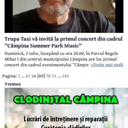
Trupa Taxi vă invită la primul concert din cadrul
”Câmpina Summer Park Music”
Duminică, 2 iulie, începând cu ora 20.00, în Parcul Regele
Mihai I din centrul municipiului Câmpina are loc primul
citeste mai mult
concert din cadrul evenimentului ”Câmpina Summer Park
Music”, organizat de Casa de Cultură "Geo Bogza".
Pagina:
1
...
67
68
[69]
70
71
...
145
Vremea