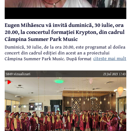
Eugen Mihăescu vă invită duminică, 30 iulie, ora
20.00, la concertul formației Krypton, din cadrul
Câmpina Summer Park Music
Duminică, 30 iulie, de la ora 20.00, este programat al doilea
concert din cadrul ediției din acest an a proiectului
citeste mai mult
Taxi
Câmpina Summer Park Music. După formația
, la finalul
acestei săptămâni, în fața câmpinenilor va concerta
formația Krypton.
5849 vizualizari
23 Jul 2023 17:43