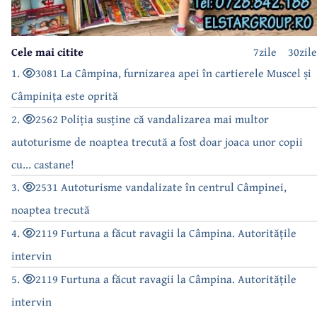
Cele mai citite
7zile
30zile
1.
3081 La Câmpina, furnizarea apei în cartierele Muscel și
Câmpinița este oprită
2.
2562 Poliția susține că vandalizarea mai multor
autoturisme de noaptea trecută a fost doar joaca unor copii
cu... castane!
3.
2531 Autoturisme vandalizate în centrul Câmpinei,
noaptea trecută
4.
2119 Furtuna a făcut ravagii la Câmpina. Autoritățile
intervin
5.
2119 Furtuna a făcut ravagii la Câmpina. Autoritățile
intervin