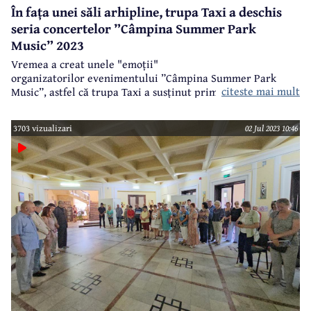
În fața unei săli arhipline, trupa Taxi a deschis
seria concertelor ”Câmpina Summer Park
Music” 2023
Vremea a creat unele "emoții"
organizatorilor evenimentului ”Câmpina Summer Park
citeste mai mult
Music”, astfel că trupa Taxi a susținut primul concert din
cadrul manifestării în sala Casei de Cultură ”Geo Bogza” și
nu în Parcul Regele Mihai I, așa cum era programat.
3703 vizualizari
02 Jul 2023 10:46