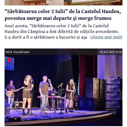
"Sărbătoarea celor 2 Iulii" de la Castelul Hasdeu,
povestea merge mai departe și merge frumos
Anul acesta, "Sărbătoarea celor 2 Iulii" de la Castelul
Hasdeu din Câmpina a fost diferită de edițiile precedente.
citeste mai mult
S-a dorit a fi o sărbătoare a bucuriei și așa a fost. Muzică,
dans, teatru, pictură, artă tradițională și câteva surprize
prin care să se marcheze ediția aniversară. Pentru că, 2023
4424 vizualizari
02 Jul 2023 21:34
este anul în care “Sărbătoarea celor 2 Iulii” a ajuns la cea
de-a 30-a ediție, prima după restaurarea Castelului cu
fonduri europene.