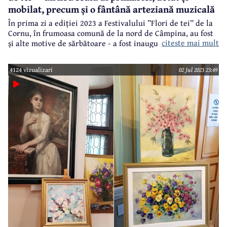
mobilat, precum și o fântână arteziană muzicală
În prima zi a ediției 2023 a Festivalului ”Flori de tei” de la
Cornu, în frumoasa comună de la nord de Câmpina, au fost
citeste mai mult
și alte motive de sărbătoare - a fost inaugurat noul sediu al
primăriei, o clădire pe patru nivele, mobilată și dotată, dar
și o superbă fântână arteziană muzicală.
4124 vizualizari
02 Jul 2023 23:49