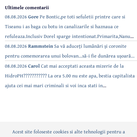
Ultimele comentarii
08.08.2026
Gore
Pe Bontic,pe toti sefuletii printre care si
Tiseanu i as baga cu botu in canalizarile si haznaua ce
refuleaza.Inclusiv Dorel sparge intentionat.Primarita,Nanu
bea apa de la robinet.Asta as intreba o si pe Izabel Mitrea
08.08.2026
Rammstein
Sa vă aduceți lumânări și coronite
pentru comemorarea unui bolovan...să-i fie dunărea ușoară...
08.08.2026
Carol
Cat mai acceptati aceasta mizerie de la
HidroPH??????????? La ora 5.00 nu este apa, bestia capitalista
ajuta cei mai mari criminali si voi inca stati in
case???????????????
Acest site foloseste cookies si alte tehnologii pentru a