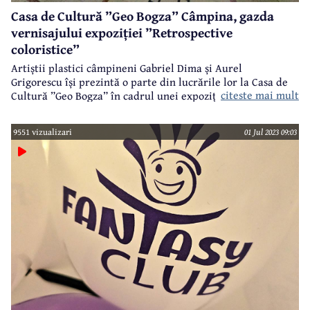
Casa de Cultură ”Geo Bogza” Câmpina, gazda
vernisajului expoziției ”Retrospective
coloristice”
Artiștii plastici câmpineni Gabriel Dima și Aurel
Grigorescu își prezintă o parte din lucrările lor la Casa de
citeste mai mult
Cultură ”Geo Bogza” în cadrul unei expoziții intitulate
”Retrospective coloristice”.
9551 vizualizari
01 Jul 2023 09:03