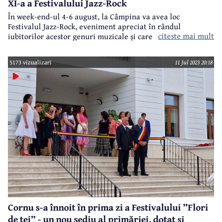
XI-a a Festivalului Jazz-Rock
În week-end-ul 4-6 august, la Câmpina va avea loc
Festivalul Jazz-Rock, eveniment apreciat în rândul
citeste mai mult
iubitorilor acestor genuri muzicale și care a ajuns la a XI-a
ediție. Spre deosebire de celelalte ediții, se va schimba
locația, festivalul având loc în acest an în parcul de pe
5173 vizualizari
11 Jul 2023 20:18
Strada Oituz, fostul parc Mițu-Chițu.
Cornu s-a înnoit în prima zi a Festivalului ”Flori
de tei” - un nou sediu al primăriei, dotat și