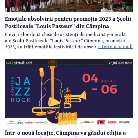
Emoțiile absolvirii pentru promoția 2023 a Școlii
Postliceale "Louis Pasteur" din Câmpina
Elevii celor două clase de asistenți de medicină generală
ale Școlii Postliceale ”Louis Pasteur” Câmpina, promoția
citeste mai mult
2023, au trăit emoțiile festivității de absolvire, eveniment
care a avut loc vineri seară, la Poiana Verde Garden House.
Au absolvit 51 de elevi ai celor două clase, la care diriginți
4247 vizualizari
17 Jul 2023 07:48
au fost Gabriela Grozea și Romulus Pietriceanu - directorul
Școlii "Lous Pasteur".
Într-o nouă locație, Câmpina va găzdui ediția a