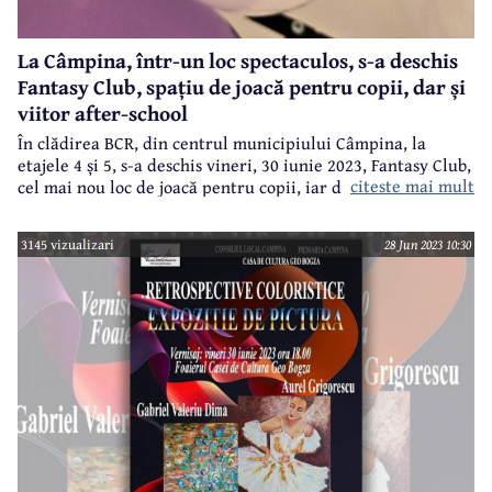
La Câmpina, într-un loc spectaculos, s-a deschis
Fantasy Club, spațiu de joacă pentru copii, dar și
viitor after-school
În clădirea BCR, din centrul municipiului Câmpina, la
etajele 4 și 5, s-a deschis vineri, 30 iunie 2023, Fantasy Club,
citeste mai mult
cel mai nou loc de joacă pentru copii, iar din septembrie,
tot aici va funcționa și un after-school.
3145 vizualizari
28 Jun 2023 10:30