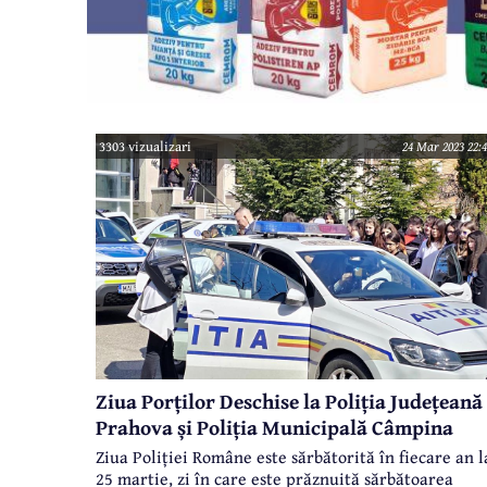
3303 vizualizari
24 Mar 2023 22:4
Ziua Porților Deschise la Poliția Județeană
Prahova și Poliția Municipală Câmpina
Ziua Poliției Române este sărbătorită în fiecare an l
25 martie, zi în care este prăznuită sărbătoarea