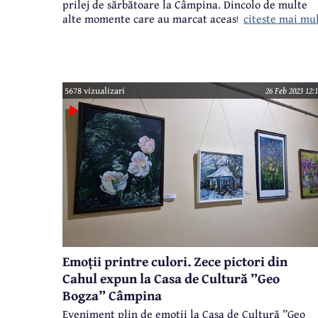
prilej de sărbătoare la Câmpina. Dincolo de multe
citeste mai mu
alte momente care au marcat această zi, la Casa
Tineretului a avut loc un eveniment de suflet,
organizat de Casa de Ajutor Reciproc a Pensionarilo
în colaborare cu Primăria municipiului Câmpina și
Casa Tineretului. Peste o sută de doamne au răspun
invitației organizatorilor, majoritatea fiind membr
5678 vizualizari
26 Feb 2023 12:
ale CAR Pensionari sau ale Asociației Pensionarilor
din Câmpina.
Emoții printre culori. Zece pictori din
Cahul expun la Casa de Cultură ”Geo
Bogza” Câmpina
Eveniment plin de emoții la Casa de Cultură ”Geo