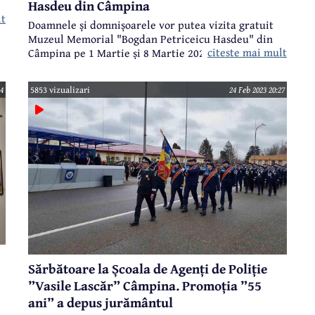
Hasdeu din Câmpina
lt
Doamnele și domnișoarele vor putea vizita gratuit
Muzeul Memorial "Bogdan Petriceicu Hasdeu" din
r,
citeste mai mult
Câmpina pe 1 Martie și 8 Martie 2023. Este un dar de
Mărțișor și de Ziua Internațională a Femeii, oferit de
s
Primăria municipiului Câmpina.
e
14
5853 vizualizari
24 Feb 2023 20:27
Sărbătoare la Școala de Agenți de Poliție
”Vasile Lascăr” Câmpina. Promoția ”55
ani” a depus jurământul