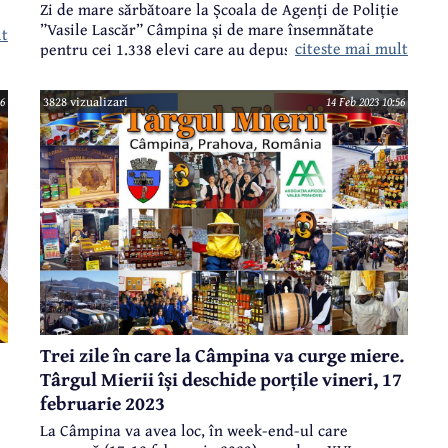
Zi de mare sărbătoare la Școala de Agenți de Poliție
”Vasile Lascăr” Câmpina și de mare însemnătate
lt
citeste mai mult
pentru cei 1.338 elevi care au depus vineri, 24
februarie 2023, jurământul de credință.
16
3828 vizualizari
14 Feb 2023 10:56
Trei zile în care la Câmpina va curge miere.
Târgul Mierii își deschide porțile vineri, 17
februarie 2023
La Câmpina va avea loc, în week-end-ul care