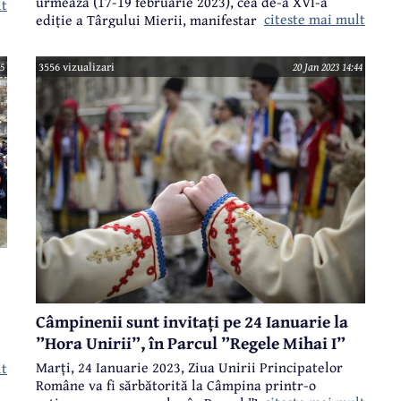
urmează (17-19 februarie 2023), cea de-a XVI-a
lt
citeste mai mult
ediție a Târgului Mierii, manifestare organizată de
Asociația Apicolă "Valea Prahovei" în parteneriat cu
administrația locală. Este un târg de miere, utilaje și
55
3556 vizualizari
20 Jan 2023 14:44
echipamente apicole la care participă zeci de
apicultori, atât producători individuali, cât și firme
de profil din mai multe zone ale țării.
Câmpinenii sunt invitați pe 24 Ianuarie la
”Hora Unirii”, în Parcul ”Regele Mihai I”
Marți, 24 Ianuarie 2023, Ziua Unirii Principatelor
lt
Române va fi sărbătorită la Câmpina printr-o