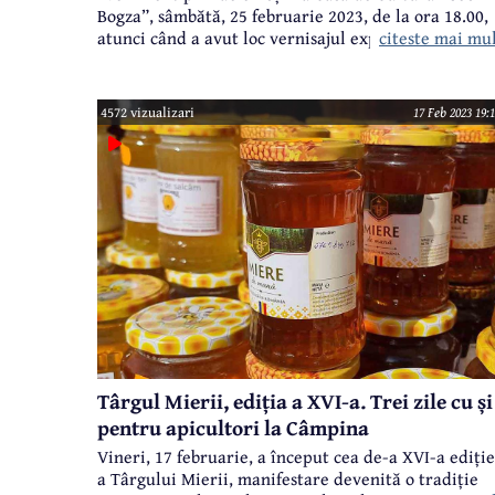
Bogza”, sâmbătă, 25 februarie 2023, de la ora 18.00,
citeste mai mu
atunci când a avut loc vernisajul expoziției a zece
pictori din Cahul (Republica Moldova), localitate
înfrățită cu municipiul Câmpina.
4572 vizualizari
17 Feb 2023 19:
Târgul Mierii, ediția a XVI-a. Trei zile cu și
pentru apicultori la Câmpina
Vineri, 17 februarie, a început cea de-a XVI-a ediție
a Târgului Mierii, manifestare devenită o tradiție