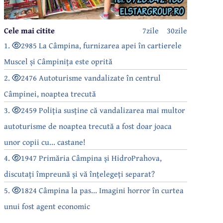
Cele mai citite
7zile
30zile
1.
2985 La Câmpina, furnizarea apei în cartierele
Muscel și Câmpinița este oprită
2.
2476 Autoturisme vandalizate în centrul
Câmpinei, noaptea trecută
3.
2459 Poliția susține că vandalizarea mai multor
autoturisme de noaptea trecută a fost doar joaca
unor copii cu... castane!
4.
1947 Primăria Câmpina și HidroPrahova,
discutați împreună și vă înțelegeți separat?
5.
1824 Câmpina la pas... Imagini horror în curtea
unui fost agent economic