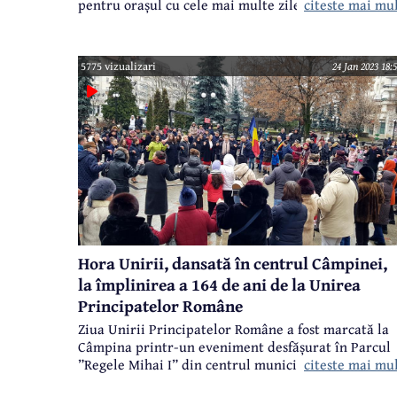
citeste mai mu
pentru orașul cu cele mai multe zile însorite din an
din România. Târgul este organizat de Asociația
Apicolă ”Valea Prahovei”, în colaborare cu
administrația locală. Târgul va fi deschis la Casa
5775 vizualizari
24 Jan 2023 18:
Tineretului până duminică, 19 februarie.
Hora Unirii, dansată în centrul Câmpinei,
la împlinirea a 164 de ani de la Unirea
Principatelor Române
Ziua Unirii Principatelor Române a fost marcată la
Câmpina printr-un eveniment desfășurat în Parcul
citeste mai mu
”Regele Mihai I” din centrul municipiului. Publicul
nu a fost foarte numeros, poate din cauza frigului și