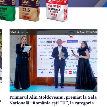
4
5365 vizualizari
16 Mar 2023 07:49
Primarul Alin Moldoveanu, premiat la Gala
a
Națională “România ești TU”, la categoria