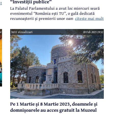
“Investiții publice”
lt
La Palatul Parlamentului a avut loc miercuri seară
e
evenimentul “România ești TU”, o gală dedicată
citeste mai mult
recunoașterii și premierii unor oameni valoroși din
țara noastră, dar și unor proiecte de investiții
publice sau private. Trei trofee și peste 200 de
4
3631 vizualizari
28 Feb 2023 19:52
u
premii și diplome de excelență s-au acordat la Gala
“România ești TU”, printre cei premiați numărându-
se și primarul municipiului Câmpina, Alin
Moldoveanu.
Pe 1 Martie și 8 Martie 2023, doamnele și
domnișoarele au acces gratuit la Muzeul