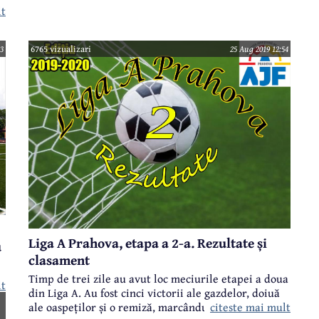
- Tricolorul Breaza și FC Bănești - CSO Plopeni. Iată
lt
programul complet, scurte avancronici și delegările
arbitrilor și observatorilor:
t
3
6765 vizualizari
25 Aug 2019 12:54
or
Liga A Prahova, etapa a 2-a. Rezultate și
u
clasament
Timp de trei zile au avut loc meciurile etapei a doua
lt
din Liga A. Au fost cinci victorii ale gazdelor, doiuă
citeste mai mult
ale oaspeților și o remiză, marcându-se 22 goluri.