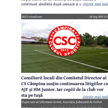
citeste mai mu
continuat sâmbătă după-amiază și s-a încheiat
duminică dimineață. Au fost patru victorii ale
gazdelor, trei ale oaspeților și o remiză. S-au marca
4623 vizualizari
28 Aug 2019 11:1
46 de goluri, un veritabil record care va fi greu de
depășit în acest campionat. Iată rezultatele primel
jocuri și clasamentul la zi:
Consilierii locali din Comitetul Director al
CS Câmpina susțin continuarea litigiilor c
AJF și HM Junior. Iar copiii de la club vor
sta pe tușă
citeste mai mu
După cum vă informam recent, Asociația Județeană de Fotbal
Prahova nu va înscrie echipele de juniori ale Clubului Sportiv