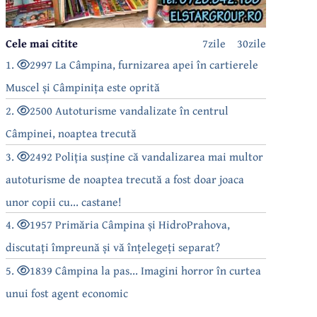
Cele mai citite
7zile
30zile
1.
2997 La Câmpina, furnizarea apei în cartierele
Muscel și Câmpinița este oprită
2.
2500 Autoturisme vandalizate în centrul
Câmpinei, noaptea trecută
3.
2492 Poliția susține că vandalizarea mai multor
autoturisme de noaptea trecută a fost doar joaca
unor copii cu... castane!
4.
1957 Primăria Câmpina și HidroPrahova,
discutați împreună și vă înțelegeți separat?
5.
1839 Câmpina la pas... Imagini horror în curtea
unui fost agent economic