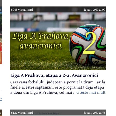
Iată rezultatele complete și clasamentul actualizat:
4
5945 vizualizari
21 Aug 2019 13:00
Liga A Prahova, etapa a 2-a. Avancronici
Caravana fotbalului județean a pornit la drum, iar la
finele acestei săptămâni este programată deja etapa
l
citeste mai mult
a doua din Liga A Prahova, cel mai atractiv meci al
rundei părând a fi cel de la Breaza, unde se vor
lt
înfrunta Tricolorul Breaza și CS Cornu, într-un meci
al orgoliilor, ambele echipe având ambiții mari în
acest sezon, dar fiind învinse în prima rundă. Iată și
3
5127 vizualizari
19 Aug 2019 18:46
de