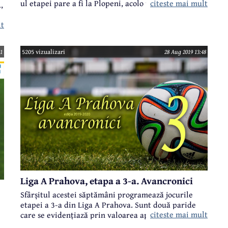
citeste mai mult
ul etapei pare a fi la Plopeni, acolo unde se întâlnesc
,
două echipe cu îndelungată tradiție în eșaloanele
naționale, CSO Plopeni și Petrolistul Boldești. Iată și
lt
programul acestei etape, cu scurte avancronici și cu
delegările arbitrilor și observatorilor:
51
5205 vizualizari
28 Aug 2019 13:48
.
 a
Liga A Prahova, etapa a 3-a. Avancronici
Sfârșitul acestei săptămâni programează jocurile
etapei a 3-a din Liga A Prahova. Sunt două paride
citeste mai mult
care se evidențiază prin valoarea apropiată a celor
două formații și prin orgoliile dintre ele: AFC Brebu