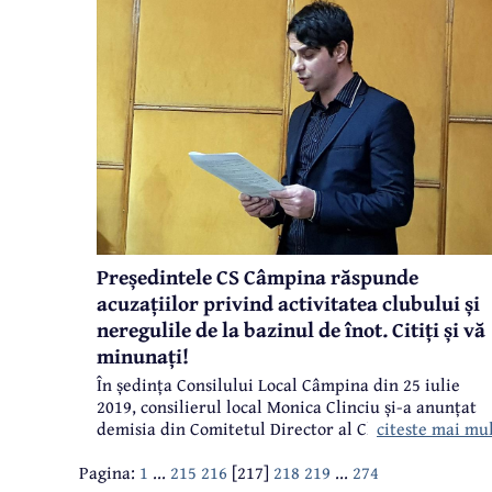
Andrea Lungu (în proba de aruncarea discului) și
Marius Vasile (aruncarea greutății), componenți ai
lotului național și o adevărată mândrie pentru
Câmpina. La competițiile internaționale la care au
participat și la care au obținut rezultate foarte bun
cei doi sportivi au fost însoțiți
de antrenoarea Mihaela Marin. În această "formați
de trei i-am invitat să ne povestească despre anul
competițional 2019, despre concursurile
internaționale la care au participat, despre
sentimentul de a fi component al lotului României.
Președintele CS Câmpina răspunde
acuzațiilor privind activitatea clubului și
neregulile de la bazinul de înot. Citiți și vă
minunați!
În ședința Consilului Local Câmpina din 25 iulie
2019, consilierul local Monica Clinciu și-a anunțat
citeste mai mu
demisia din Comitetul Director al Clubului Sportiv
Câmpina, lansând o serie de acuzații foarte dure la
Pagina:
1
...
215
216
[217]
218
219
...
274
adresa conducerii clubului. Unele dintre problemel