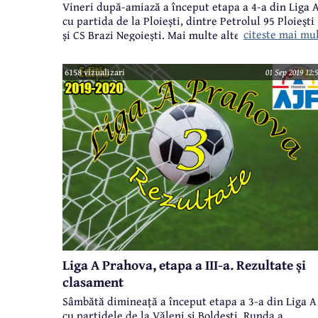
Vineri după-amiază a început etapa a 4-a din Liga A
cu partida de la Ploiești, dintre Petrolul 95 Ploiești
citeste mai mu
și CS Brazi Negoiești. Mai multe alte jocuri au avut
loc sâmbătă, etapa încheindu-se duminică
dimineață. Au fost cinci victorii ale gazdelor, două
6158 vizualizari
01 Sep 2019 12:
ale oaspeților și o remiză, marcându-se 27 de goluri
Iată rezultatele complete și clasamentul actualizat,
inclusiv după deciziile Comisiei de Competiții, care
schimbat câteva dintre rezultatele de pe teren din
prima etapă:
Liga A Prahova, etapa a III-a. Rezultate și
clasament
Sâmbătă dimineață a început etapa a 3-a din Liga A
cu partidele de la Văleni și Boldești. Runda a