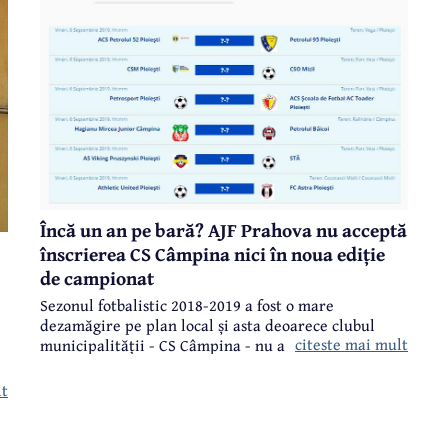
programul etapei, cu scurte avancronici și cu
delegările arbitrilor și observatorilor:
e,
e"
Încă un an pe bară? AJF Prahova nu acceptă
înscrierea CS Câmpina nici în noua ediție
de campionat
Sezonul fotbalistic 2018-2019 a fost o mare
dezamăgire pe plan local și asta deoarece clubul
citeste mai mult
municipalității - CS Câmpina - nu a fost înscris în
campionat din cauza litigiilor cu HM Junior și cu
Asociația Județeană de Fotbal Prahova. O mare
lt
dezamăgire în primul rând pentru copiii înscriși la
secția de fotbal a clubului, ei fiind nevoiți doar să se
e
antreneze și să dispute câteva partide amicale, fără