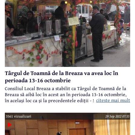
pe Strada Republicii, din Câmpina, a avut loc un accident
rutier.
Târgul de Toamnă de la Breaza va avea loc în
perioada 13-16 octombrie
Consiliul Local Breaza a stabilit ca Târgul de Toamnă de la
Breaza să aibă loc în acest an în perioada 13-16 octombrie,
citeste mai mult
în același loc ca și la precedentele ediții - Strada Ocinei și
străduțele adiacente, Parcul Brâncoveanu, Strada
Republicii (zona intersecției cu Strada Ocinei).
3561 vizualizari
29 Sep 2022 07:33