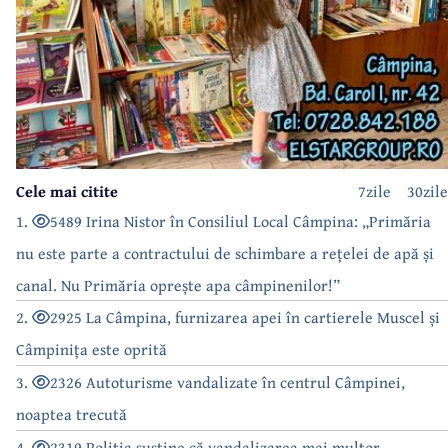
Cele mai citite
7zile
30zile
1.
5489 Irina Nistor în Consiliul Local Câmpina: „Primăria
nu este parte a contractului de schimbare a rețelei de apă și
canal. Nu Primăria oprește apa câmpinenilor!”
2.
2925 La Câmpina, furnizarea apei în cartierele Muscel și
Câmpinița este oprită
3.
2326 Autoturisme vandalizate în centrul Câmpinei,
noaptea trecută
4.
2319 Poliția susține că vandalizarea mai multor