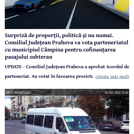
Surpriză de proporții, politică și nu numai.
Consiliul Județean Prahova va vota parteneriatul
cu municipiul Câmpina pentru cofinanțarea
pasajului subteran
UPDATE - Consiliul Județean Prahova a aprobat Acordul de
parteneriat. Au votat în favoarea proeictuilui PNL, USR,
citeste mai mult
ProRomânia și Prahova în Acțiune. PSD a votat împotrivă,
2835 vizualizari
03 Oct 2022 21:26
iar PMP și ALDE s-au abținut. Urmează aprobarea
Acordului de parteneriat și de Consiliul Local Câmpina.
Mișcare extrem de interesantă și neașteptată la ședința
extraordinară de îndată a Consiliului Județean Prahova,
care va avea loc marți, 4 octombrie. Președintele
Consiliului Județean, Iulian Dumitrescu, a inițiat un proiect