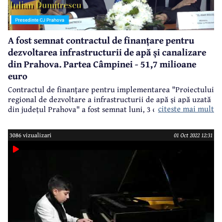
A fost semnat contractul de finanțare pentru
dezvoltarea infrastructurii de apă și canalizare
din Prahova. Partea Câmpinei - 51,7 milioane
euro
Contractul de finanțare pentru implementarea "Proiectului
regional de dezvoltare a infrastructurii de apă și apă uzată
citeste mai mult
din județul Prahova" a fost semnat luni, 3 octombrie 2022,
la Consiliul Județean Prahova, de către ministrul
Investițiilor și Proiectelor Europene – Marcel Ioan Boloș,
3086 vizualizari
01 Oct 2022 12:31
Carmen Moraru - secretar de stat în cadrul MIPE și
președintele CJ – Iulian Dumitrescu, directorul general al
HidroPrahova - Dorian Ilian Lețea. Cu o investiție de 581,6
milioane euro fără TVA (692 milioane de euro cu tot cu
TVA), din care 85% sunt fonduri europene nerambursabile
accesate prin Programul Operațional Infrastructura Mare
(POIM), acesta este cel mai important proiect din județul
Prahova pentru dezvoltarea și modernizarea sistemelor de
alimentare cu apă și canalizare.