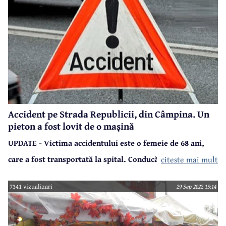
Accident pe Strada Republicii, din Câmpina. Un
pieton a fost lovit de o mașină
UPDATE - Victima accidentului este o femeie de 68 ani,
care a fost transportată la spital. Conducătorul
citeste mai mult
autoturismului care a produs accidentul este un bărbat de
7341 vizualizari
29 Sep 2022 15:14
32 ani. Atât șoferul, cât și victima au fost testați cu
aparatul etilotest, rezultatul fiind negativ.
În cursul serii de joi, 29 septembrie, în apropierea orei 20,