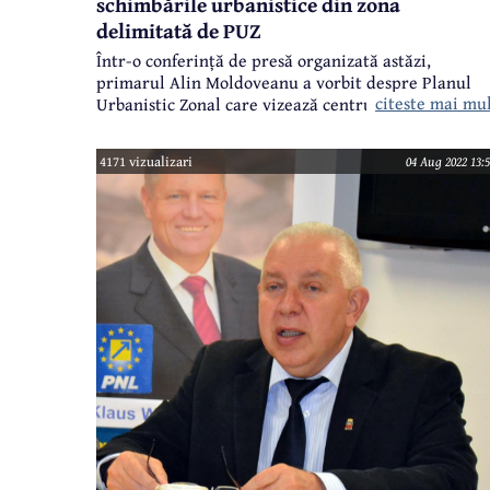
schimbările urbanistice din zona
delimitată de PUZ
Într-o conferință de presă organizată astăzi,
primarul Alin Moldoveanu a vorbit despre Planul
citeste mai mu
Urbanistic Zonal care vizează centrul municipiului
Câmpina. După cum știți, PUZ-ul se află în faza de
consultare publică, înainte de a intra în dezbaterea
4171 vizualizari
04 Aug 2022 13:5
Consiliului Local. Iar pasajul subteran este parte a
acestui PUZ.