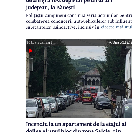
de ani și a fost depistat pe un drum
județean, la Bănești
Polițiștii câmpineni continuă seria acțiunilor pentr
combaterea conducerii autovehiculelor sub influen
citeste mai mu
substanțelor psihoactive, inclusiv în mediul rural. Î
aceste condiții, sâmbătă, 6 august 2022, în jurul orei
16.15, la Bănești, pe DJ 100D, au oprit un autoturis
8681 vizualizari
06 Aug 2022 12:4
condus de un bărbat de 32 ani, domiciliat în comun
Scorțeni.
Incendiu la un apartament de la etajul al
doilea al unui bloc din zona Salcie, din