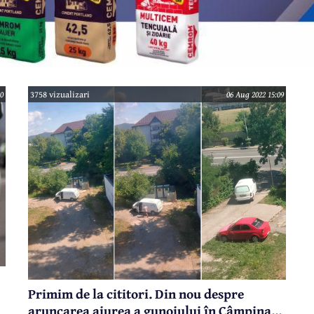
0
3758 vizualizari
06 Aug 2022 15:09
Primim de la cititori. Din nou despre
aruncarea aiurea a gunoiului în Câmpina...