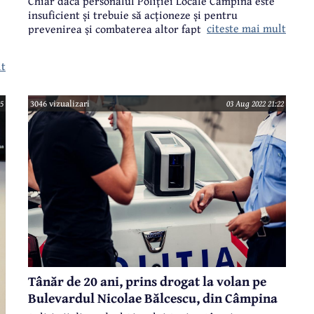
Chiar dacă personalul Poliției Locale Câmpina este
insuficient și trebuie să acționeze și pentru
citeste mai mult
prevenirea și combaterea altor fapte, o constantă a
acțiunilor este reprezentată de prevenirea și
sancționarea abandonului de deșeuri pe domeniul
lt
public al localității.
5
3046 vizualizari
03 Aug 2022 21:22
Tânăr de 20 ani, prins drogat la volan pe
Bulevardul Nicolae Bălcescu, din Câmpina