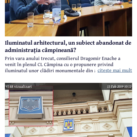
Iluminatul arhitectural, un subiect abandonat de
administrația câmpineană?
Prin vara anului trecut, consilierul Dragomir Enache a
venit în plenul CL Câmpina cu o propunere privind
citeste mai mult
iluminatul unor clădiri monumentale din zona centrală a
localității, inițiativă care a fost bine primită de primarul
Horia Tiseanu și de ceilalți reprezentanți ai administrației
4148 vizualizari
13 Feb 2019 10:12
locale.