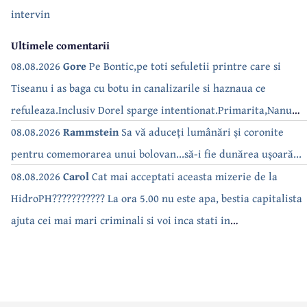
intervin
Ultimele comentarii
08.08.2026
Gore
Pe Bontic,pe toti sefuletii printre care si
Tiseanu i as baga cu botu in canalizarile si haznaua ce
refuleaza.Inclusiv Dorel sparge intentionat.Primarita,Nanu
bea apa de la robinet.Asta as intreba o si pe Izabel Mitrea
08.08.2026
Rammstein
Sa vă aduceți lumânări și coronite
pentru comemorarea unui bolovan...să-i fie dunărea ușoară...
08.08.2026
Carol
Cat mai acceptati aceasta mizerie de la
HidroPH??????????? La ora 5.00 nu este apa, bestia capitalista
ajuta cei mai mari criminali si voi inca stati in
case???????????????