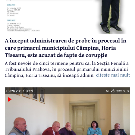
A început administrarea de probe în procesul în
care primarul municipiului Câmpina, Horia
Tiseanu, este acuzat de fapte de corupție
A fost nevoie de cinci termene pentru ca, la Secția Penală a
Tribunalului Prahova, în procesul primarului municipiului
citeste mai mult
Câmpina, Horia Tiseanu, să înceapă administrarea efectivă
de probe. Până acum au fost doar amânări. La termenul de
astăzi se poate spune că a început și judecarea propriu-zisă,
15828 vizualizari
14 Feb 2019 21:11
chiar dacă dosarul a intrat pe rol la 15 noiembrie 2018.
Următorul termen a fost fixat peste două săptămâni, pe 28
februarie.