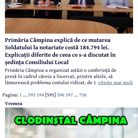
Primăria Câmpina explică de ce mutarea
Soldatului la notariate costă 184.794 lei.
Explicații diferite de ceea ce s-a discutat în
ședința Consiliului Local
Primăria Câmpina a organizat astăzi o conferință de
presă în cadrul căreia a încercat, printre altele, să
citeste mai mult
lămurească problema costului ridicat, de 184.794 lei, al
mutării Monumentului Eroilor Câmpineni din Războiul de
Pagina:
1
...
593
594
[595]
596
597
...
750
Întregire Națională. Vă amintiți în mod cert acest subiect
care a făcut valuri în ultima vreme - mutarea Soldatului
Vremea
din Parcul Regele Mihai I în Parcul Trandafirilor de la
notariate, proiect inițiat de primarul Horia Tiseanu și
aprobat în unanimitate de Consiliul Local. Un proiect la
care Horia Tiseanu a semnat raportul procedurii... ca
primarul, conform propriei afirmații din plenul ședinței
CL. Astăzi, însă, nimic din ce s-a discutat la ședința CL nu a