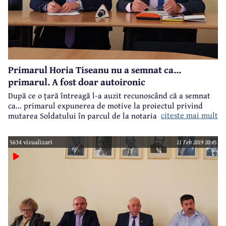
Primarul Horia Tiseanu nu a semnat ca...
primarul. A fost doar autoironic
După ce o țară întreagă l-a auzit recunoscând că a semnat
ca... primarul expunerea de motive la proiectul privind
citeste mai mult
mutarea Soldatului în parcul de la notariate, primarul
Câmpinei, Horia Tiseanu, vine acum și spune că a fost doar
o autoironie. "Iar autoironia este apanajul unei anumite
5634 vizualizari
11 Feb 2019 20:45
categorii de oameni, vă las pe dumneavoastră să căutați, pe
internet probabil, despre ce categorie este vorba", a
afirmat Horia Tiseanu la conferința de presă organizată
astăzi.