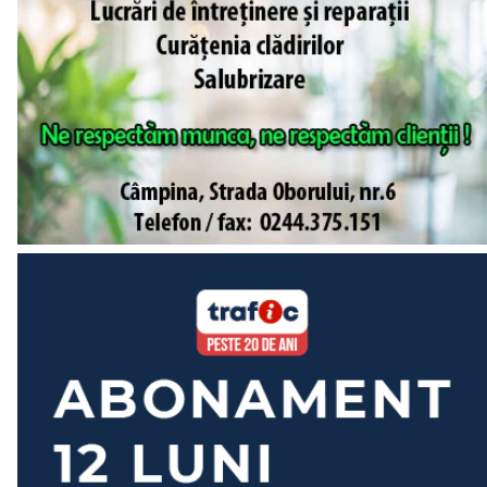
mai fost valabil, cu o excepție - suma de 184.794 lei
necesară mutării statuii, cu tot ceea ce presupune această
mutare, adică demolare, reamplasare, soclu nou, restaurare
statuie.