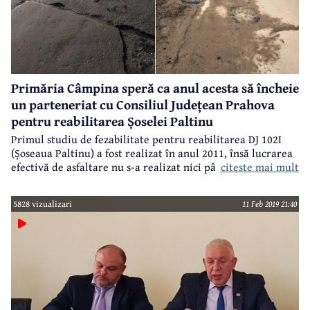
Primăria Câmpina speră ca anul acesta să încheie
un parteneriat cu Consiliul Județean Prahova
pentru reabilitarea Șoselei Paltinu
Primul studiu de fezabilitate pentru reabilitarea DJ 102I
(Șoseaua Paltinu) a fost realizat în anul 2011, însă lucrarea
citeste mai mult
efectivă de asfaltare nu s-a realizat nici până astăzi. "Am
încercat periodic să încheiem un parteneriat cu Consiliul
Județean, dar a trebuit să stăm la rând și rândul nostru a
5828 vizualizari
11 Feb 2019 21:40
venit anul trecut, când am primit 25.000 lei de la Consiliul
Județean și noi am contribuit cu 2.500 lei pentru
reactualizarea studiului de fezabilitate și a expertizei
tehnice", a afirmat viceprimarul Câmpinei, Adrian Pițigoi,
în cadrul unei conferințe de presă organizată luni, 11
februarie.