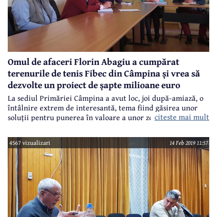
Omul de afaceri Florin Abagiu a cumpărat
terenurile de tenis Fibec din Câmpina și vrea să
dezvolte un proiect de șapte milioane euro
La sediul Primăriei Câmpina a avut loc, joi după-amiază, o
întâlnire extrem de interesantă, tema fiind găsirea unor
citeste mai mult
soluții pentru punerea în valoare a unor zone din Câmpina
în care sectorul privat ar putea investi, astfel încât spațiile
respective să capete viață și toată lumea să aibă de câștigat.
4567 vizualizari
14 Feb 2019 11:57
Întâlnirea a fost inițiată de cosilierii locali Monica Clinciu -
președintele Comisiei de Urbanism și Florin Frățilă -
președintele Comisiei de Cultură, Sănătate și Sport. La
discuții a participat și omul de afaceri câmpinean Florin
Abagiu, interesat de un partenerit cu administrația locală
pentru dezvoltarea unei zone cu potențial turistic: Parcul
Istrati - Lacul Curiacul - Baza sportivă Fibec.