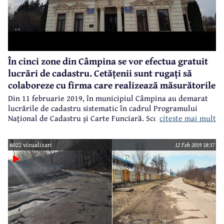
În cinci zone din Câmpina se vor efectua gratuit
lucrări de cadastru. Cetățenii sunt rugați să
colaboreze cu firma care realizează măsurătorile
Din 11 februarie 2019, în municipiul Câmpina au demarat
lucrările de cadastru sistematic în cadrul Programului
citeste mai mult
Național de Cadastru și Carte Funciară. Scopul acestui
program este acela de înregistrare gratuită a imobilelor
(case și terenuri) în sistemul integrat de cadastru și carte
6022 vizualizari
12 Feb 2019 18:37
funciară. Lucrările necesare pentru întocmirea cadastrului
se vor realiza prin intermediul Primăriei Câmpina și vor fi
finanțate de OCPI Prahova. Măsurătorile vor fi efectuate de
firma Arhicad Geotop SRL, care a câștigat selecția de oferte
organizată de Primărie.