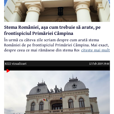
Stema României, așa cum trebuie să arate, pe
frontispiciul Primăriei Câmpina
În urmă cu câteva zile scriam despre cum arată stema
României de pe frontispiciul Primăriei Câmpina. Mai exact,
citeste mai mult
despre ceea ce mai rămăsese din stema României, un contur
și o umbră. Și spuneam atunci că administrația locală ar
trebui să arate mai mult respect față de simbolurile
8222 vizualizari
12 Feb 2019 19:44
naționale. Ne exprimam speranța că Primăria Câmpina,
prin înțeleapta-i conducere, va lua măsurile care se impun
și va monta o nouă stemă pe superba Casă cu Grifoni. Ei
bine, să știți că acest lucru chiar s-a întâmplat.