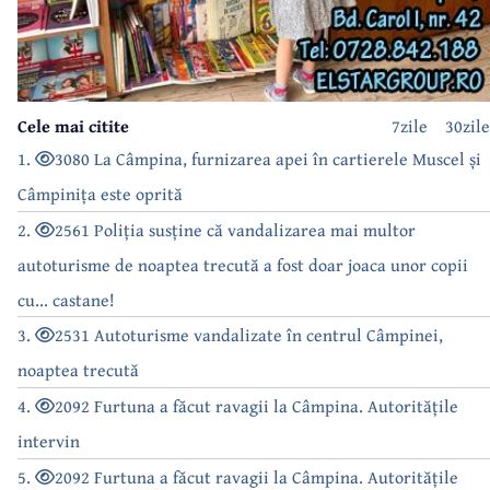
Cele mai citite
7zile
30zile
1.
3080 La Câmpina, furnizarea apei în cartierele Muscel și
Câmpinița este oprită
2.
2561 Poliția susține că vandalizarea mai multor
autoturisme de noaptea trecută a fost doar joaca unor copii
cu... castane!
3.
2531 Autoturisme vandalizate în centrul Câmpinei,
noaptea trecută
4.
2092 Furtuna a făcut ravagii la Câmpina. Autoritățile
intervin
5.
2092 Furtuna a făcut ravagii la Câmpina. Autoritățile