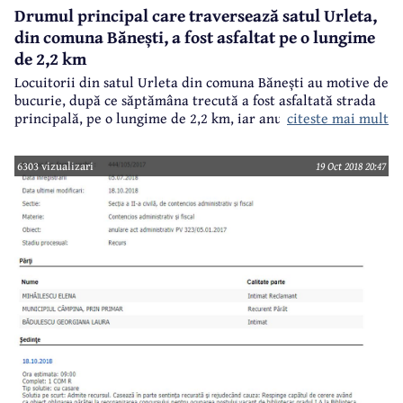
Drumul principal care traversează satul Urleta,
din comuna Bănești, a fost asfaltat pe o lungime
de 2,2 km
Locuitorii din satul Urleta din comuna Bănești au motive de
bucurie, după ce săptămâna trecută a fost asfaltată strada
citeste mai mult
principală, pe o lungime de 2,2 km, iar anul viitor va fi
realizată canalizarea întregului sat, fără a fi afectată
lucrarea de asfaltare a drumului principal.
6303 vizualizari
19 Oct 2018 20:47