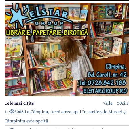
Cele mai citite
7zile
30zile
1.
3008 La Câmpina, furnizarea apei în cartierele Muscel și
Câmpinița este oprită