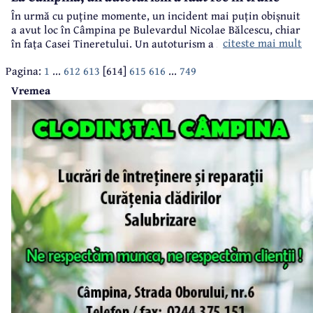
În urmă cu puține momente, un incident mai puțin obișnuit
a avut loc în Câmpina pe Bulevardul Nicolae Bălcescu, chiar
citeste mai mult
în fața Casei Tineretului. Un autoturism a luat foc în trafic,
fiind nevoie de intervenția pompierilor pentru stingerea
Pagina:
1
...
612
613
[614]
615
616
...
749
incendiului.
Vremea