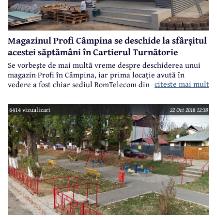
Magazinul Profi Câmpina se deschide la sfârșitul
acestei săptămâni în Cartierul Turnătorie
Se vorbește de mai multă vreme despre deschiderea unui
magazin Profi în Câmpina, iar prima locație avută în
citeste mai mult
vedere a fost chiar sediul RomTelecom din centrul
municipiului, pentru care se făcuseră deja demersurile
necesare. Asta, în vara anului trecut. Apoi lucrurile trenau,
6414 vizualizari
22 Oct 2018 12:38
existau complicații legate de aprovizionare, de spațiile
verzi din jurul clădirii, pentru ca, într-un final, să fie aleasă
o altă locație. Este vorba despre un spațiu în Cartierul
Turnătorie, pe Strada Ecaterina Teodoroiu, nr.17.