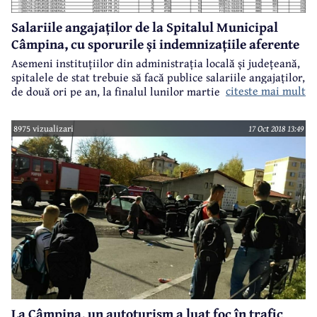
Salariile angajaților de la Spitalul Municipal
Câmpina, cu sporurile și indemnizațiile aferente
Asemeni instituțiilor din administrația locală și județeană,
spitalele de stat trebuie să facă publice salariile angajaților,
citeste mai mult
de două ori pe an, la finalul lunilor martie și septembrie.
Vă prezentăm în continuare veniturile angajaților de la
Spitalul Municipal Câmpina, adică salarii de bază (brute),
8975 vizualizari
17 Oct 2018 13:49
sporuri, gărzi și indemnizație de hrană, cu precizarea că, în
sistemul sanitar, majorările salariale au intrat în vigoare
începând cu 1 martie 2018.
La Câmpina, un autoturism a luat foc în trafic