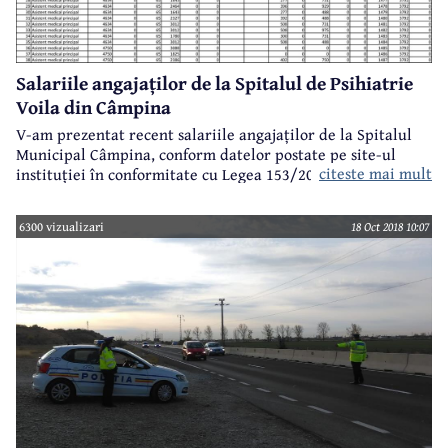
Salariile angajaților de la Spitalul de Psihiatrie
Voila din Câmpina
V-am prezentat recent salariile angajaților de la Spitalul
Municipal Câmpina, conform datelor postate pe site-ul
citeste mai mult
instituției în conformitate cu Legea 153/2017 privind
salarizarea personalului plătit din fonduri publice. Acum
este rândul Spitalului de Psihiatrie Voila, unitate sanitară
6300 vizualizari
18 Oct 2018 10:07
de monospecialitate, unde sporurile sunt semnificative. Ne
referim aici în special la sporul pentru condiții deosebit de
periculoase, cuprins între 50% și 65% din salariul de bază și
de care beneficiază absolut toți angajații de la Spitalul
Voila, de la cadre medicale până la personalul TESA și
muncitori. (
facsimile
)