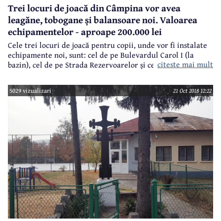
Trei locuri de joacă din Câmpina vor avea
leagăne, tobogane și balansoare noi. Valoarea
echipamentelor - aproape 200.000 lei
Cele trei locuri de joacă pentru copii, unde vor fi instalate
echipamente noi, sunt: cel de pe Bulevardul Carol I (la
citeste mai mult
bazin), cel de pe Strada Rezervoarelor și cel de pe Strada
Progresului. Procedura de achiziție publică s-a finalizat
săptămâna trecută, contractul de furnizare a
5029 vizualizari
21 Oct 2018 12:22
echipamentelor pentru locurile de joacă fiind câștigat de
societatea Lavitex Prod SRL Breaza, cu prețul de 167.740 lei
fără TVA.