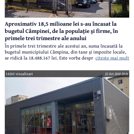
Aproximativ 18,5 milioane lei s-au încasat la
bugetul Câmpinei, de la populație și firme, în
primele trei trimestre ale anului
În primele trei trimestre ale acestui an, suma încasată la
bugetul municipiului Câmpina, din taxe și impozite locale,
citeste mai mult
se ridică la 18.488.167 lei. Este vorba despre taxe și
impozite plătite atât de populație, cât și de agenții
economici, până la al doilea termen scadent - 30
14265 vizualizari
22 Oct 2018 20:06
septembrie 2018.