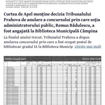
Curtea de Apel menține decizia Tribunalului
Prahova de anulare a concursului prin care soția
administratorului public, Remus Bădulescu, a
fost angajată la Biblioteca Municipală Câmpina
La finalul anului trecut, Tribunalul Prahova a dispus
anularea concursului prin care a fost ocupat postul de
citeste mai mult
bibliotecar gradul IA la Biblioteca Municipală Câmpina,
concurs câștigat de Georgiana Bădulescu, soția
administratorului public al municipiului, Remus Bădulescu.
15818 vizualizari
19 Oct 2018 11:49
Decizia Tribunalului nu era definitivă și a fost atacată cu
recurs de Municipiul Câmpina prin primar. Recursul s-a
judecat ieri, 18 octombrie 2018, la Curtea de Apel Ploiești,
iar instanța a dispus menținerea, în cea mai mare parte, a
sentinței Tribunalului, inclusiv anularea concursului de
ocuparea a postului menționat. De această dată, decizia
este definitivă.