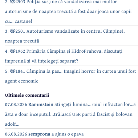
2.
2503 Poliția susține că vandalizarea mai multor
autoturisme de noaptea trecută a fost doar joaca unor copii
cu... castane!
3.
2501 Autoturisme vandalizate în centrul Câmpinei,
noaptea trecută
4.
1962 Primăria Câmpina și HidroPrahova, discutați
împreună și vă înțelegeți separat?
5.
1841 Câmpina la pas... Imagini horror în curtea unui fost
agent economic
Ultimele comentarii
07.08.2026
Rammstein
Stingeți lumina...raiul infractorilor...si
ăsta e doar inceputul...trăiască USR partid fascist și bolovan
adolf...
06.08.2026
semprona
a ajuns o epava