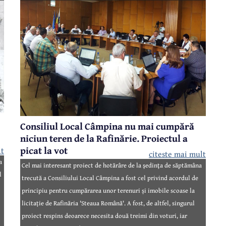
dintre străzile lăsate de izbeliște după finalizarea lucrărilor de
canalizare. O stradă care, pe alocuri, efectiv se rupe în două.
Consiliul Local Câmpina nu mai cumpără
niciun teren de la Rafinărie. Proiectul a
picat la vot
lt
citeste mai mult
a
Cel mai interesant proiect de hotărâre de la şedinţa de săptămâna
l
trecută a Consiliului Local Câmpina a fost cel privind acordul de
principiu pentru cumpărarea unor terenuri și imobile scoase la
licitație de Rafinăria 'Steaua Română'. A fost, de altfel, singurul
proiect respins deoarece necesita două treimi din voturi, iar