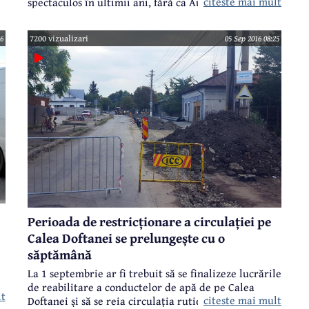
citeste mai mult
spectaculos în ultimii ani, fără ca Autoritatea de
Supraveghere Financiară (ASF), condusă de fostul
ministru Mișu Negrițoiu, să ia vreo măsură. Astfel, în
16
7200 vizualizari
05 Sep 2016 08:25
ultimii doi ani, RCA - singura asigurare auto
obligatorie a crescut de peste trei ori.
Perioada de restricționare a circulației pe
Calea Doftanei se prelungește cu o
săptămână
La 1 septembrie ar fi trebuit să se finalizeze lucrările
de reabilitare a conductelor de apă de pe Calea
lt
citeste mai mult
Doftanei și să se reia circulația rutieră. Primăria