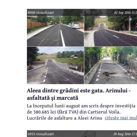
Câmpina. Lucrări sistate în octombrie 2015, atunci
când SC Cast Bănești a reziliat contractului cu
HidroPrahova. Ei bine, nu va avea loc nicio licitație!
8950 vizualizari
02 Sep 2016 11:
Aleea dintre grădini este gata. Arinului -
asfaltată și marcată
La începutul lunii august am scris despre investiția
de 380.685 lei (fără TVA) din Cartierul Voila.
citeste mai mu
Lucrările de asfaltare a Aleei Arinului erau atunci 
plină desfășurare. Acum sunt gata. Indiferent unde
ați locui în Câmpina, aveți de ce să fiți invidioși.
6933 vizualizari
29 Aug 2016 17:3
Priviți cum arată o alee pe care sunt doar patru