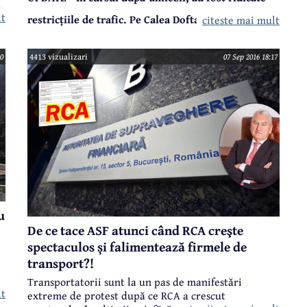
a
lt
restricțiile de trafic. Pe Calea Doftanei se circulă.
citeste mai mult
a
Deși Primăria Câmpina a anunțat că restricțiile de
trafic pe Calea Doftanei sunt valabile până joi, 8
00
4413 vizualizari
07 Sep 2016 18:17
septembrie, la ora 24.00, în această dimineață strada
era tot blocată.
u
De ce tace ASF atunci când RCA creşte
spectaculos și falimentează firmele de
transport?!
Transportatorii sunt la un pas de manifestări
lt
extreme de protest după ce RCA a crescut