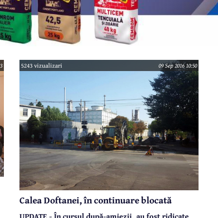
13
5243 vizualizari
09 Sep 2016 10:50
Calea Doftanei, în continuare blocată
UPDATE - În cursul după-amiezii, au fost ridicate