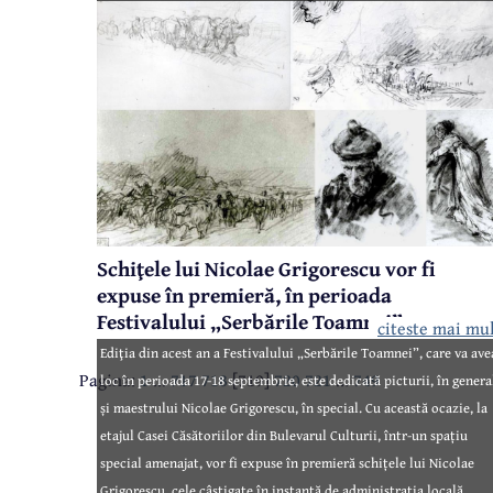
case, iar în rest grădini.
Schiţele lui Nicolae Grigorescu vor fi
expuse în premieră, în perioada
Festivalului „Serbările Toamnei”
citeste mai mu
Ediţia din acest an a Festivalului „Serbările Toamnei”, care va ave
Pagina:
1
...
717
718
[719]
720
721
...
749
loc în perioada 17-18 septembrie, este dedicată picturii, în genera
și maestrului Nicolae Grigorescu, în special. Cu această ocazie, la
etajul Casei Căsătoriilor din Bulevarul Culturii, într-un spațiu
special amenajat, vor fi expuse în premieră schițele lui Nicolae
Grigorescu, cele câștigate în instanță de administrația locală