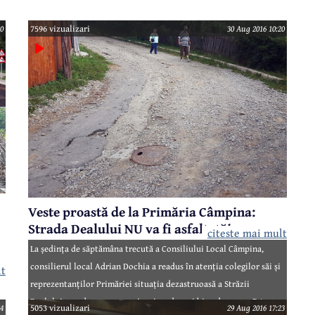
Câmpina anunță, însă, că perioada de restricționare
a fost prelungită până la 8 septembrie 2016.
20
7596 vizualizari
30 Aug 2016 10:20
Veste proastă de la Primăria Câmpina:
Strada Dealului NU va fi asfaltată!
citeste mai mult
La ședința de săptămâna trecută a Consiliului Local Câmpina,
consilierul local Adrian Dochia a readus în atenția colegilor săi și
lt
în
reprezentanților Primăriei situația dezastruoasă a Străzii
Dealului, cea despre care noi scriem de mai bine de un an. Este una
4
5053 vizualizari
29 Aug 2016 17:23