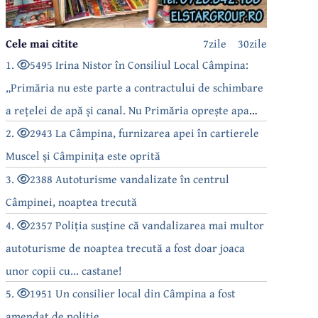
Cele mai citite
7zile
30zile
1.
5495 Irina Nistor în Consiliul Local Câmpina:
„Primăria nu este parte a contractului de schimbare
a rețelei de apă și canal. Nu Primăria oprește apa
câmpinenilor!”
2.
2943 La Câmpina, furnizarea apei în cartierele
Muscel și Câmpinița este oprită
3.
2388 Autoturisme vandalizate în centrul
Câmpinei, noaptea trecută
4.
2357 Poliția susține că vandalizarea mai multor
autoturisme de noaptea trecută a fost doar joaca
unor copii cu... castane!
5.
1951 Un consilier local din Câmpina a fost
amendat de poliție