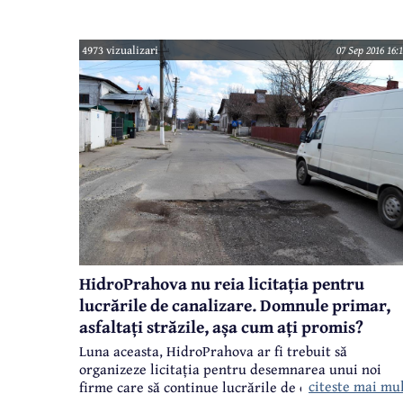
freatice au ridicat cu mai bine de un metru unul
dintre bazinele noi, construite anul trecut cu
fonduri europene. Structura de rezistență a fost,
4973 vizualizari
07 Sep 2016 16:
practic, compromisă. Bazinul s-a dislocat și fisurat.
HidroPrahova nu reia licitația pentru
lucrările de canalizare. Domnule primar,
asfaltați străzile, așa cum ați promis?
Luna aceasta, HidroPrahova ar fi trebuit să
organizeze licitația pentru desemnarea unui noi
citeste mai mu
firme care să continue lucrările de canalizare de la