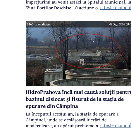
împrejurimi au venit astăzi la Spitalul Municipal, l
citeste mai mu
'Ziua Porților Deschise'. O acțiune organizată în
premieră de conducerea instituției tocmai pentru c
medicii de familie să știe ce se întâmplă în spital,
4465 vizualizari
09 Sep 2016 09:
care sunt serviciile oferite, ce dotare există aici.
HidroPrahova încă mai caută soluții pentr
bazinul dislocat și fisurat de la stația de
epurare din Câmpina
La începutul acestui an, la stația de epurare a
Câmpinei, unde se desfășoară lucrări de
citeste mai mu
modernizare, au apărut probleme mari. Apele