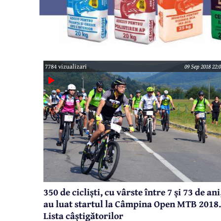
7784 vizualizari
09 Sep 2018 22:
350 de cicliști, cu vârste între 7 și 73 de ani
au luat startul la Câmpina Open MTB 2018.
Lista câștigătorilor