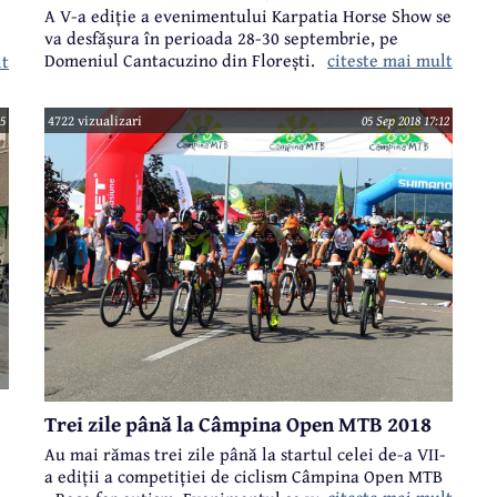
A V-a ediție a evenimentului Karpatia Horse Show se
va desfășura în perioada 28-30 septembrie, pe
citeste mai mult
Domeniul Cantacuzino din Florești. Karpatia Horse
lt
Show reprezintă o adevărată desfășurare de forțe,
dar organizatorii consideră că bucuria din ochii
55
4722 vizualizari
05 Sep 2018 17:12
copiilor și fascinația adulților față de sportul
ecvestru fac să continue această poveste la o
intensitate și mai mare de la un an la altul. Ca
noutate, în acest an spectatorii vor putea urmări
și
competiții și show-uri ecvestre nu doar pe terenul
principal de concurs, ci și pe o a două arenă,
pregătită special de organizatori pentru un plus de
spectacol.
Trei zile până la Câmpina Open MTB 2018
Au mai rămas trei zile până la startul celei de-a VII-
a ediții a competiției de ciclism Câmpina Open MTB