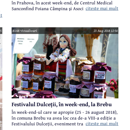
în Prahova, în acest week-end, de Centrul Medical
citeste mai mult
Sanconfind Poiana Câmpina şi Asociaţia pentru
ă
Promovarea şi Dezvoltarea Turismului Prahova.
lt
l
Târgul are loc la Ploieşti Shopping City şi se va
închide duminică seară. Sloganul acestei prime
5
8148 vizualizari
21 Aug 2018 12:54
ediţii este "Transformă emoţia naşterii în bucurie".
a
Festivalul Dulceții, în week-end, la Brebu
În week-end-ul care se apropie (25 - 26 august 2018),
în comuna Brebu va avea loc cea de-a VIII-a ediție a
citeste mai mult
Festivalului Dulceții, eveniment tradițional,
organizat de Primărie și Consiliul Local. Deschiderea