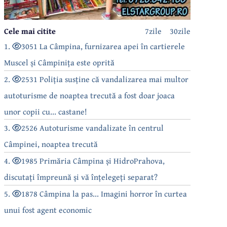
Cele mai citite
7zile
30zile
1.
3051 La Câmpina, furnizarea apei în cartierele
Muscel și Câmpinița este oprită
2.
2531 Poliția susține că vandalizarea mai multor
autoturisme de noaptea trecută a fost doar joaca
unor copii cu... castane!
3.
2526 Autoturisme vandalizate în centrul
Câmpinei, noaptea trecută
4.
1985 Primăria Câmpina și HidroPrahova,
discutați împreună și vă înțelegeți separat?
5.
1878 Câmpina la pas... Imagini horror în curtea
unui fost agent economic