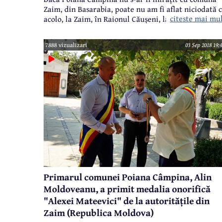
Zaim, din Basarabia, poate nu am fi aflat niciodată 
citeste mai mu
acolo, la Zaim, în Raionul Căușeni, la aproape 75 km
de Chișinău, există o fanfară extraordinară, care
susține spectacole de neuitat. Fanfara "Valentin
7888 vizualizari
03 Sep 2018 19:
Luchianov" este o mândrie pentru Zaim și o bucurie
pentru public. Priviți și admirați! (
video
)
Primarul comunei Poiana Câmpina, Alin
Moldoveanu, a primit medalia onorifică
"Alexei Mateevici" de la autoritățile din
Zaim (Republica Moldova)