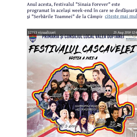
Anul acesta, Festivalul "Sinaia Forever" este
programat în acelaşi week-end în care se desfăşoar
citeste mai mu
şi "Serbările Toamnei" de la Câmpina. Sub genericu
"100% Romania", cu trimitere evidentă la
aniversarea Anului Centenarului, festivalul de la
12753 vizualizari
25 Aug 2018 12:4
Sinaia propune spectacole de excepţie, care vor ave
loc, ca la fiecare ediţie, pe scena din Parcul
"Dimitrie Ghica".