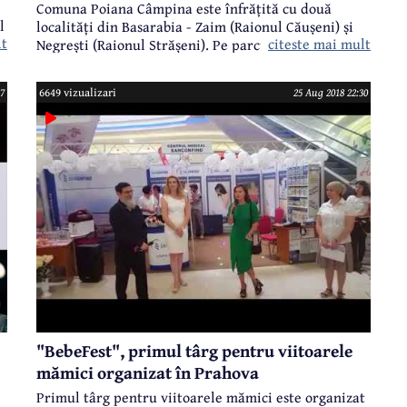
Comuna Poiana Câmpina este înfrățită cu două
l
localități din Basarabia - Zaim (Raionul Căușeni) și
lt
)
citeste mai mult
Negrești (Raionul Strășeni). Pe parcursul săptămânii
trecute, o delegație din Poiana a fost prezentă în
Republica Moldova pentru a participa la sărbătorile
7
6649 vizualizari
25 Aug 2018 22:30
care au avut loc la finalul lunii august - Ziua
Independenței (27 august), Ziua Limbii Române (31
august), iar între cele două mari evenimente, pe 30
august, la Zaim a marcată Ziua Diasporei intitulată
sugestiv "ACASĂ, la Zaim".
"BebeFest", primul târg pentru viitoarele
mămici organizat în Prahova
Primul târg pentru viitoarele mămici este organizat