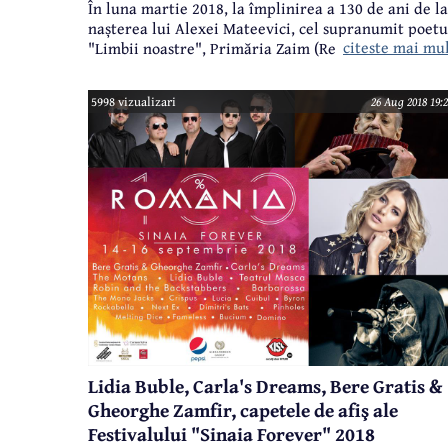
În luna martie 2018, la împlinirea a 130 de ani de la
nașterea lui Alexei Mateevici, cel supranumit poetu
citeste mai mu
"Limbii noastre", Primăria Zaim (Republica Moldova
și Muzeul Memorial "Alexei Mateevici" din Zaim au
lansat o medalie în onoarea celui mai reprezentativ
5998 vizualizari
26 Aug 2018 19:2
scriitor născut în Basarabia. Săptămâna trecută, la
Zaim, chiar în curtea casei în care a trăit Mateevici,
medalia onorifică i-a fost oferită primarului
comunei Poiana Câmpina, Alin Moldoveanu.
Lidia Buble, Carla's Dreams, Bere Gratis &
Gheorghe Zamfir, capetele de afiş ale
Festivalului "Sinaia Forever" 2018