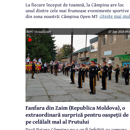
La fiecare început de toamnă, la Câmpina are loc
unul dintre cele mai frumoase evenimente sportive
citeste mai mu
din zona noastră: Câmpina Open MTB - Race for
autism. O competiție organizată de Fundația
Romanian Angel Appeal și Asociația "Glasul
8097 vizualizari
07 Sep 2018 09:
Autismului" și la startul căreia s-au înscris, în acest
an, aproximativ 350 de cicliști cu vârste cuprinse
între 7 și 73 de ani. Cicliști profesioniști de la
cluburile din țară, cicliști amatori, mulți copii, dar 
numeroși iubitori ai acestui sport frumos, care
câștigă tot mai mult teren și la noi.
Fanfara din Zaim (Republica Moldova), o
extraordinară surpriză pentru oaspeții de
pe celălalt mal al Prutului
Dacă Poiana Câmpina nu s-ar fi înfrățit cu comuna