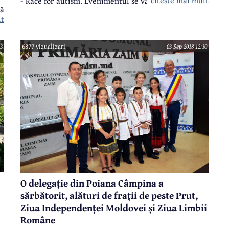
citeste mai mult
- Race for autism. Evenimentul se va desfășura
că
duminică, 9 septembrie, pe dealurile din jurul
lt
Câmpinei, iar până acum s-au înscris 335 de
participanți, cicliști profesioniști și amatori.
43
6877 vizualizari
03 Sep 2018 12:30
O delegație din Poiana Câmpina a
sărbătorit, alături de frații de peste Prut,
Ziua Independenței Moldovei și Ziua Limbii
Române