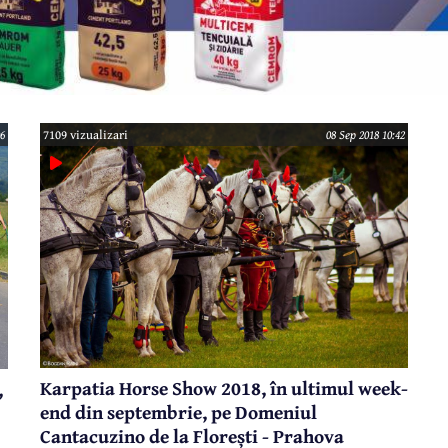
06
7109 vizualizari
08 Sep 2018 10:42
Karpatia Horse Show 2018, în ultimul week-
,
end din septembrie, pe Domeniul
Cantacuzino de la Florești - Prahova