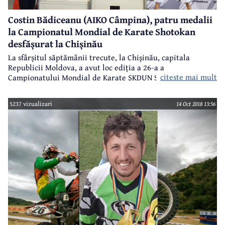
Costin Bădiceanu (AIKO Câmpina), patru medalii
la Campionatul Mondial de Karate Shotokan
desfășurat la Chișinău
La sfârșitul săptămânii trecute, la Chișinău, capitala
Republicii Moldova, a avut loc ediția a 26-a a
citeste mai mult
Campionatului Mondial de Karate SKDUN Shotokan. Din
lotul echipei naționale a României a făcut parte și
câmpineanul Costin Bădiceanu, sportiv legitimat la AIKO
5237 vizualizari
14 Oct 2018 13:56
Câmpina.