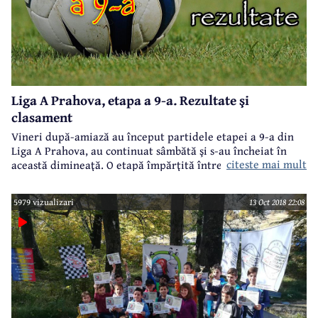
Liga A Prahova, etapa a 9-a. Rezultate şi
clasament
Vineri după-amiază au început partidele etapei a 9-a din
Liga A Prahova, au continuat sâmbătă şi s-au încheiat în
citeste mai mult
această dimineaţă. O etapă împărţită între gazde şi oaspeţi,
cu câte patru victorii atât pentru gazde, cât şi pentru
vizitatori. S-au marcat 28 de goluri.
5979 vizualizari
13 Oct 2018 22:08