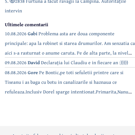
5.
2838 Furtuna a făcut ravagii la Câmpina. Autoritățile
intervin
Ultimele comentarii
10.08.2026
Gabi
Problema asta are doua componente
principale: apa la robinet si starea drumurilor. Am senzatia ca
aici s-a rasturnat o anume caruta. Pe de alta parte, la nivel
national, serialul asta deja a difuzat episoadele 'fara apa' si
09.08.2026
David
Declarația lui Claudiu e in fiecare an :)))))
'fara energie'. Banuiesc ca urmeaza episodul 'fara hrana'.
08.08.2026
Gore
Pe Bontic,pe toti sefuletii printre care si
Tiseanu i as baga cu botu in canalizarile si haznaua ce
refuleaza.Inclusiv Dorel sparge intentionat.Primarita,Nanu
bea apa de la robinet.Asta as intreba o si pe Izabel Mitrea