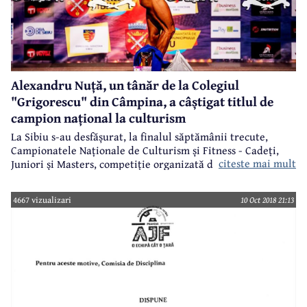
Alexandru Nuță, un tânăr de la Colegiul
"Grigorescu" din Câmpina, a câștigat titlul de
campion național la culturism
La Sibiu s-au desfășurat, la finalul săptămânii trecute,
Campionatele Naționale de Culturism și Fitness - Cadeți,
citeste mai mult
Juniori și Masters, competiție organizată de FRCF și la care
și Câmpina a avut un reprezentant. Este vorba despre
Alexandru Costinel Nuță, un tânăr de 18 ani, elev în clasa a
4667 vizualizari
10 Oct 2018 21:13
XII-a la Colegiul Național "Nicolae Grigorescu", care a
câștigat medalia de aur și titlul de campion național la
juniori, categoria 70+.