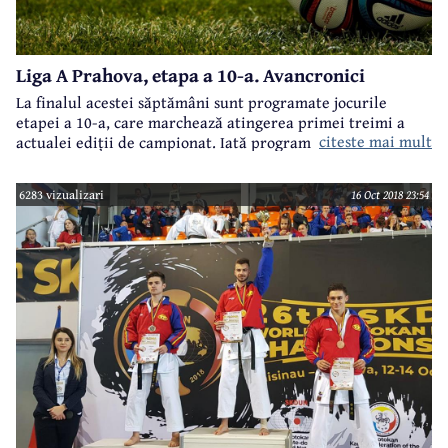
Liga A Prahova, etapa a 10-a. Avancronici
La finalul acestei săptămâni sunt programate jocurile
etapei a 10-a, care marchează atingerea primei treimi a
citeste mai mult
actualei ediții de campionat. Iată programul jocurilor și
scurte avancronici, precum și delegările arbitrilor și
observatorilor.
6283 vizualizari
16 Oct 2018 23:54