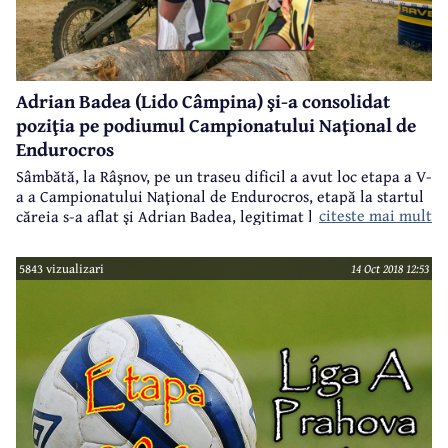
Adrian Badea (Lido Câmpina) şi-a consolidat
poziţia pe podiumul Campionatului Naţional de
Endurocros
Sâmbătă, la Râşnov, pe un traseu dificil a avut loc etapa a V-
a a Campionatului Naţional de Endurocros, etapă la startul
citeste mai mult
căreia s-a aflat şi Adrian Badea, legitimat la Lido Câmpina,
club condus de fostul multiplu campion la motocros, Cătălin
Duţă.
5843 vizualizari
14 Oct 2018 12:53