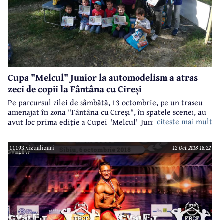
Cupa "Melcul" Junior la automodelism a atras
zeci de copii la Fântâna cu Cireși
Pe parcursul zilei de sâmbătă, 13 octombrie, pe un traseu
amenajat în zona "Fântâna cu Cireşi", în spatele scenei, au
citeste mai mult
avut loc prima ediţie a Cupei "Melcul" Junior şi ediţia a
patra a Cupei "Melcul", la seniori, competiții de
automodelism organizate de Asociaţia Club-Sportiv Auto-
11193 vizualizari
12 Oct 2018 18:22
Navo RC Câmpina. Un eveniment care s-a bucurat de mare
succes, mai ales în rândul copiilor pasionaţi de automodele.