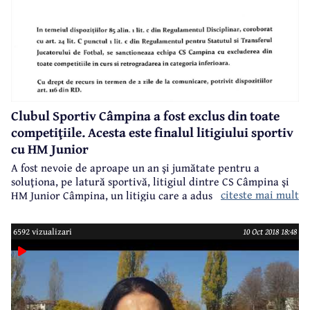
Clubul Sportiv Câmpina a fost exclus din toate
competiţiile. Acesta este finalul litigiului sportiv
cu HM Junior
A fost nevoie de aproape un an şi jumătate pentru a
soluţiona, pe latură sportivă, litigiul dintre CS Câmpina şi
citeste mai mult
HM Junior Câmpina, un litigiu care a adus grave prejudicii
de imagine Câmpinei şi pentru care, încă, nu a fost nimeni
tras la răspundere. Despre acest litigiu pornit de la un
6592 vizualizari
10 Oct 2018 18:48
contract care încalcă hotărârile Consiliului Local, noi am
scris pe larg, de nenumărate ori. Am urmărit pas cu pas
evoluția litigiului, deciziile care s-au luat, discuțiile de la
nivelul administrației locale și am atras atenția că se va
ajunge la excluderea clubului din competițiile sportive.