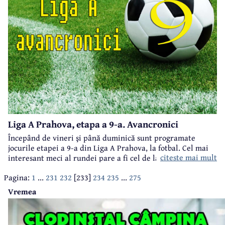
Liga A Prahova, etapa a 9-a. Avancronici
Începând de vineri şi până duminică sunt programate
jocurile etapei a 9-a din Liga A Prahova, la fotbal. Cel mai
citeste mai mult
interesant meci al rundei pare a fi cel de la Băneşti, unde
se întâlnesc FC Băneşti şi CS Cornu, nu numai într-un derby
Pagina:
1
...
231
232
[233]
234
235
...
275
local, ci şi într-un meci al marilor orgolii. Iată programul,
avancronicile şi delegările arbitrilor şi observatorilor:
Vremea