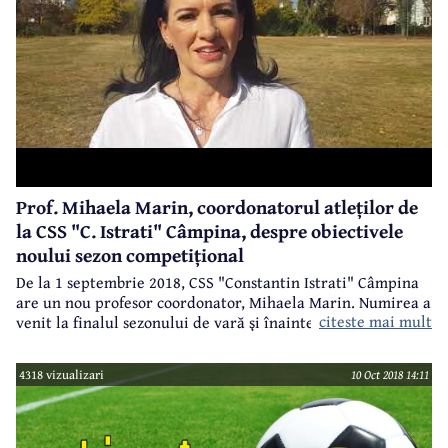
Prof. Mihaela Marin, coordonatorul atleților de
la CSS "C. Istrati" Câmpina, despre obiectivele
noului sezon competițional
De la 1 septembrie 2018, CSS "Constantin Istrati" Câmpina
are un nou profesor coordonator, Mihaela Marin. Numirea a
citeste mai mult
venit la finalul sezonului de vară şi înaintea începerii
pregătirilor pentru sezonul de iarnă, astel încât noul
coordonator să poată începe în forţă activitatea.
4318 vizualizari
10 Oct 2018 14:11