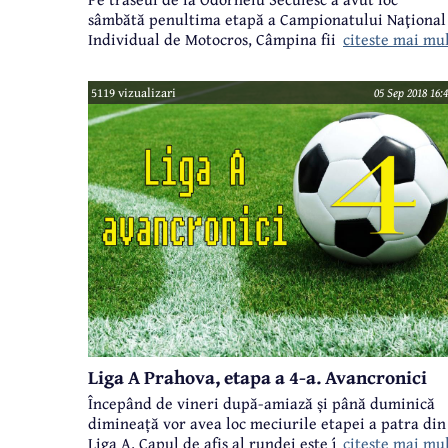
sâmbătă penultima etapă a Campionatului Naţional
citeste mai mu
Individual de Motocros, Câmpina fiind reprezentat
la această competiţie de Clubul Lido. Cătălin Duţă,
preşedintele CS Lido şi vicepreşedinte al FRM, a fos
5119 vizualizari
05 Sep 2018 16:
preşedintele juriului acestei etape, iar pe traseu s-
au aflat doi sportivi ai acestui club - Sebastian
Strechioiu şi Marcel Vişoiu.
Liga A Prahova, etapa a 4-a. Avancronici
Începând de vineri după-amiază și până duminică
dimineață vor avea loc meciurile etapei a patra din
citeste mai mu
Liga A. Capul de afiș al rundei este întâlnirea de la