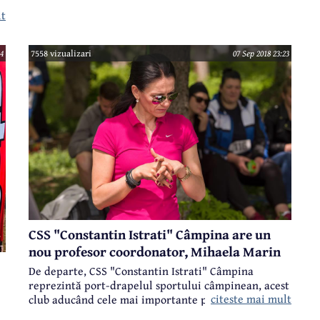
lt
54
7558 vizualizari
07 Sep 2018 23:23
i
CSS "Constantin Istrati" Câmpina are un
nou profesor coordonator, Mihaela Marin
De departe, CSS "Constantin Istrati" Câmpina
reprezintă port-drapelul sportului câmpinean, acest
citeste mai mult
club aducând cele mai importante performanţe unui
oraş în care sportul este din ce în ce mai