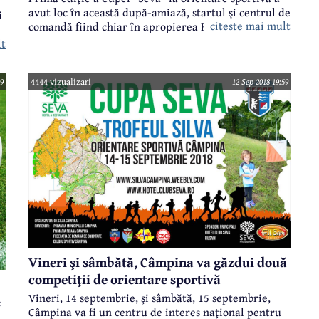
avut loc în această după-amiază, startul şi centrul de
i
citeste mai mult
comandă fiind chiar în apropierea Hotelului-
Restaurant Seva, iar sosirea pe terenul sintetic din
lt
incinta Căminului Petrol. Au participat peste 130 de
concurenţi din întreaga ţară, cu vârste cuprinse
între 6 şi 85 de ani.
09
4444 vizualizari
12 Sep 2018 19:59
Vineri şi sâmbătă, Câmpina va găzdui două
competiţii de orientare sportivă
Vineri, 14 septembrie, şi sâmbătă, 15 septembrie,
c
Câmpina va fi un centru de interes naţional pentru
.