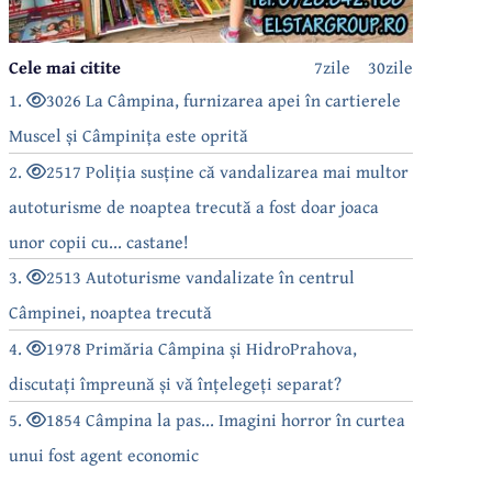
Cele mai citite
7zile
30zile
1.
3026 La Câmpina, furnizarea apei în cartierele
Muscel și Câmpinița este oprită
2.
2517 Poliția susține că vandalizarea mai multor
autoturisme de noaptea trecută a fost doar joaca
unor copii cu... castane!
3.
2513 Autoturisme vandalizate în centrul
Câmpinei, noaptea trecută
4.
1978 Primăria Câmpina și HidroPrahova,
discutați împreună și vă înțelegeți separat?
5.
1854 Câmpina la pas... Imagini horror în curtea
unui fost agent economic