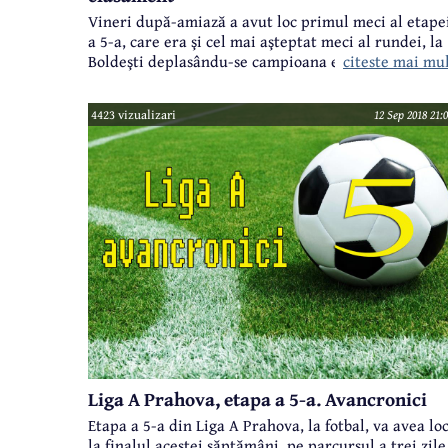
Vineri după-amiază a avut loc primul meci al etape
a 5-a, care era şi cel mai aşteptat meci al rundei, la
citeste mai mu
Boldeşti deplasându-se campioana en-titre, CS
Blejoi. Sâmbătă au avut loc alte două partide,
ultimele întâlniri fiind programate astăzi. S-au
4423 vizualizari
12 Sep 2018 21:
marcat 25 de goluri şi s-au înregistrat două victorii
ale gazdelor, trei remize şi două succese ale
oaspeţilor.
Liga A Prahova, etapa a 5-a. Avancronici
Etapa a 5-a din Liga A Prahova, la fotbal, va avea lo
la finalul acestei săptămâni, pe parcursul a trei zile