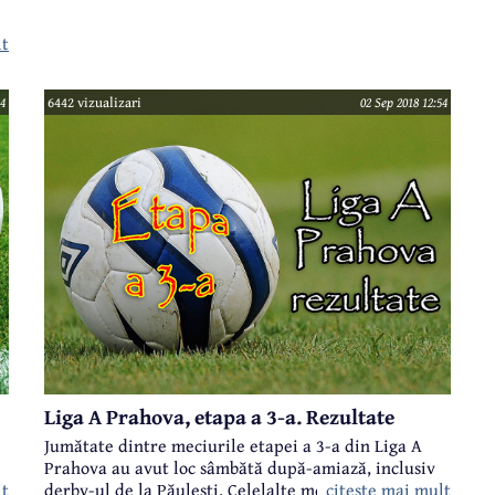
marginalizat. An de an, sportivii de aici câștigă
titluri naţionale şi participă la campionate balcanice
lt
ă
sau europene la diferite categorii de juniori, ca să nu
mai vorbim despre prezenţa atleților câmpineni în
t
cadrul lotului naţional al României la Festivalul
44
6442 vizualizari
02 Sep 2018 12:54
Olimpic al Tineretului European.
Liga A Prahova, etapa a 3-a. Rezultate
Jumătate dintre meciurile etapei a 3-a din Liga A
Prahova au avut loc sâmbătă după-amiază, inclusiv
lt
citeste mai mult
derby-ul de la Păuleşti. Celelalte meciuri ale rundei