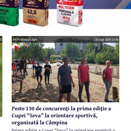
50
6974 vizualizari
14 Sep 2018 21:56
Peste 130 de concurenţi la prima ediţie a
Cupei "Seva" la orientare sportivă,
organizată la Câmpina
Prima ediţie a Cupei "Seva" la orientare sportivă a