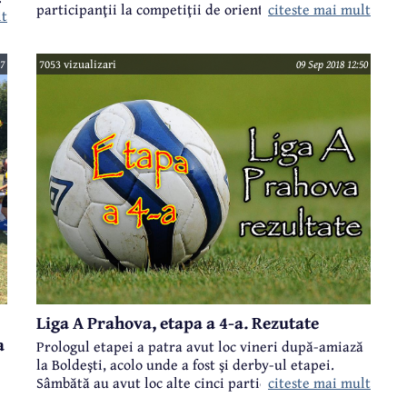
citeste mai mult
participanţii la competiţii de orientare sportivă.
lt
,
Două întreceri de mare anvergură au adunat deja
peste 100 de înscrieri, la toate categoriile de vârstă.
17
7053 vizualizari
09 Sep 2018 12:50
C
Liga A Prahova, etapa a 4-a. Rezutate
a
Prologul etapei a patra avut loc vineri după-amiază
la Boldeşti, acolo unde a fost şi derby-ul etapei.
citeste mai mult
Sâmbătă au avut loc alte cinci partide, etapa
încheindu-se duminică.