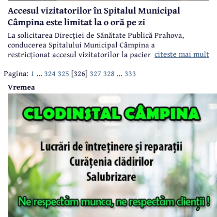
Accesul vizitatorilor în Spitalul Municipal
Câmpina este limitat la o oră pe zi
La solicitarea Direcției de Sănătate Publică Prahova,
conducerea Spitalului Municipal Câmpina a
citeste mai mult
restricționat accesul vizitatorilor la pacienții internați în
secțiile unității. Vizitele sunt permise o oră pe zi și doar în
Pagina:
1
...
324
325
[326]
327
328
...
333
intervalul 14.00-15.00. Iar la ATI, Neonatologie, Obstetrică-
Ginecologie și Pediatrie, accesul este interzis.
Vremea