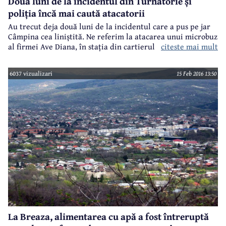
Două luni de la incidentul din Turnătorie și
poliția încă mai caută atacatorii
Au trecut deja două luni de la incidentul care a pus pe jar
Câmpina cea liniștită. Ne referim la atacarea unui microbuz
citeste mai mult
al firmei Ave Diana, în stația din cartierul Turnătorie, de
către trei bărbați mascați și înarmați cu bâte. Au blocat
mașina în care se aflau șoferul și șase pasageri, au lovit cu
6037 vizualizari
15 Feb 2016 13:50
bâtele în portiere și au încercat să-l scoată pe șofer pe
geam. Nu au reușit, în schimb au luat cheile din contact și
au dispărut. Iar de atunci nu se mai știe nimic... oficial.
La Breaza, alimentarea cu apă a fost întreruptă