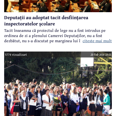
Deputații au adoptat tacit desființarea
inspectoratelor școlare
Tacit înseamna că proiectul de lege nu a fost introdus pe
ordinea de zi a plenului Camerei Deputaților, nu a fost
citeste mai mult
dezbătut, nu s-a discutat pe marginea lui în cele 45 de zile
prevăzute de regulament. Adică, a fost aprobat fără
dezbatere ceea ce, în opinia noastră, denotă o lipsă de
5774 vizualizari
20 Feb 2016 10:23
responsabilitate a deputaților. Este adevărat că Senatul e
cameră decizională în acest caz, dar un asemenea proiect
de lege nu ar fi trebuit tratat cu atâta dezinteres de cei
aproximativ 400 de deputați ai României.