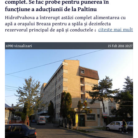
complet. Se fac probe pentru punerea în
funcțiune a aducțiunii de la Paltinu
HidroPrahova a întrerupt astăzi complet alimentarea cu
apă a orașului Breaza pentru a spăla și dezinfecta
citeste mai mult
rezervorul principal de apă și conductele aferente. Au fost
efectuate probe și a fost curățată conducta magistrală de
apă, după care urmează dezinfectarea acestei conducte.
6990 vizualizari
15 Feb 2016 10:27
Apoi vor fi prelevate probe în vederea punerii în funcțiune
a aducțiunii de apă de la Paltinu.