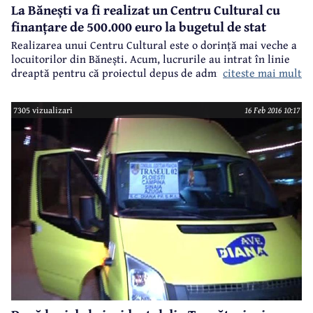
La Bănești va fi realizat un Centru Cultural cu
finanțare de 500.000 euro la bugetul de stat
Realizarea unui Centru Cultural este o dorință mai veche a
locuitorilor din Bănești. Acum, lucrurile au intrat în linie
citeste mai mult
dreaptă pentru că proiectul depus de administrația locală
la Ministerul Dezvoltării a obținut finanțarea necesară. Este
vorba de aproximativ 500.000 euro, bani care vor fi alocați
7305 vizualizari
16 Feb 2016 10:17
de la bugetul ministerului, iar lucrările se vor derula prin
intermediul Companiei Naționale de Investiții. Pentru acest
proiect, au fost întocmite toate documentațiile și au fost
obținute toate avizele necesare.