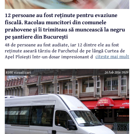
12 persoane au fost reținute pentru evaziune
fiscală. Racolau muncitori din comunele
prahovene și îi trimiteau să muncească la negru
pe șantiere din București
48 de persoane au fost audiate, iar 12 dintre ele au fost
reținute aseară târziu de Parchetul de pe lângă Curtea de
citeste mai mult
Apel Ploiești într-un dosar impresionant de evaziune
fiscală. 59 de percheziții au fost efectuate la București, în
Prahova și Dâmbovița, la persoane care racolau muncitori
8100 vizualizari
24 Feb 2016 19:09
din zone defavorizate și îi trimiteau să muncească la negru
pe șantiere din Capitală. Este vorba, în general, de
muncitori din comunele Filipeștii de Pădure, Filipeștii de
Târg și Măgureni. Oamenii munceau fără forme legale și
primeau doar o mică parte din banii promiși.