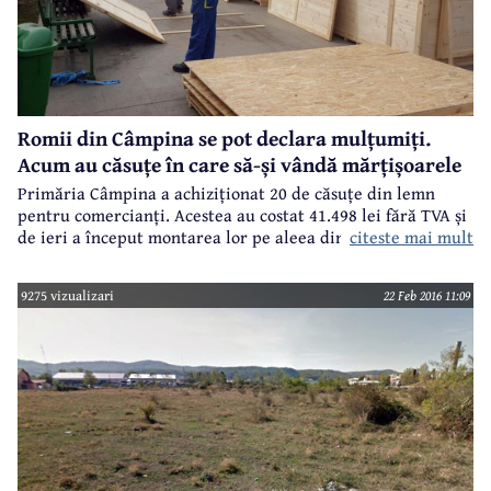
Romii din Câmpina se pot declara mulțumiți.
Acum au căsuțe în care să-și vândă mărțișoarele
Primăria Câmpina a achiziționat 20 de căsuțe din lemn
pentru comercianți. Acestea au costat 41.498 lei fără TVA și
citeste mai mult
de ieri a început montarea lor pe aleea din fața Mercantis
și în zona pietonală din fața Complexului Carrefour.
9275 vizualizari
22 Feb 2016 11:09