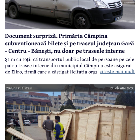
Document surpriză. Primăria Câmpina
subvenționează bilete și pe traseul județean Gară
- Centru - Bănești, nu doar pe traseele interne
Știm cu toții că transportul public local de persoane pe cele
patru trasee interne din municipiul Câmpina este asigurat
citeste mai mult
de Eliro, firmă care a câștigat licitația organizată anul
trecut de administrația locală și care are contract până în
2020. Și mai știm că Primăria Câmpina subvenționează
7098 vizualizari
23 Feb 2016 09:30
anual transportul public pentru câteva categorii de
populație pe traseele interne, conform hotărârii Consiliului
Local. Dar ceea ce foarte puțini dintre noi știm este faptul
că între Primăria Câmpina și Eliro există o convenție prin
care administrația locală decontează firmei respective și
bilete pentru traseul județean Gară - Centru - Bănești.