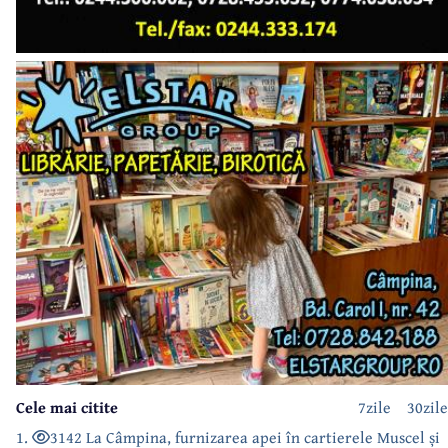
Cele mai citite
7zile
30zile
1.
3142 La Câmpina, furnizarea apei în cartierele Muscel și