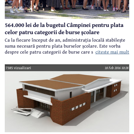
564.000 lei de la bugetul Câmpinei pentru plata
celor patru categorii de burse școlare
Ca la fiecare început de an, administrația locală stabilește
suma necesară pentru plata burselor școlare. Este vorba
citeste mai mult
despre cele patru categorii de burse care se susțin financiar
de la bugetul municipiului: de performanță (în cuantum de
200 lei pe lună), de merit (100 lei), de studiu (80 lei) și
7385 vizualizari
18 Feb 2016 10:28
socială (50 lei), acordate în conformitate cu legislația în
vigoare.