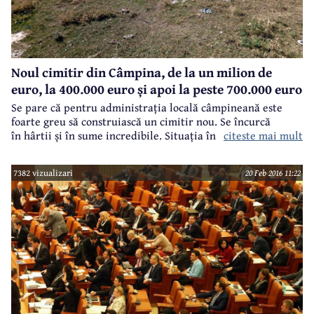
Noul cimitir din Câmpina, de la un milion de
euro, la 400.000 euro și apoi la peste 700.000 euro
Se pare că pentru administrația locală câmpineană este
foarte greu să construiască un cimitir nou. Se încurcă
citeste mai mult
în hârtii și în sume incredibile. Situația în care s-a ajuns cu
noul cimitir ar putea fi amuzantă dacă nu ne-am gândi la
lipsa acută a locurilor de veci, pe de o parte și la
7382 vizualizari
20 Feb 2016 11:22
incompetența unora, pe de altă parte. Urmează o poveste
reală despre Cimitirul Lumina, investiție care urmează să
fie finanțată de la bugetul municipiului.