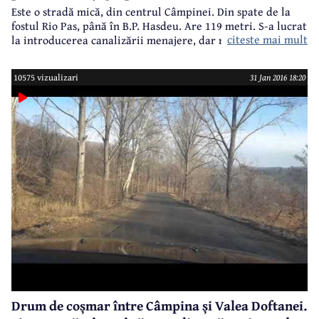
Este o stradă mică, din centrul Câmpinei. Din spate de la
fostul Rio Pas, până în B.P. Hasdeu. Are 119 metri. S-a lucrat
citeste mai mult
la introducerea canalizării menajere, dar nu a mai refăcut
nimeni carosabilul. Și strada arătă ca în imagini. Era bine,
nu-i așa, să fi fost acum campanie electorală și politicienii
10575 vizualizari
31 Jan 2016 18:20
să fie nevoiți să bată orașul, inclusiv Strada Vlahuță?!
Drum de coșmar între Câmpina și Valea Doftanei.