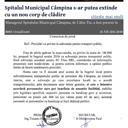
Spitalul Municipal Câmpina s-ar putea extinde
cu un nou corp de clădire
citeste mai mult
Managerul Spitalului Municipal Câmpina, dr. Călin Tiu, a fost prezent la
ședința de aseară a Consiliului Local și le-a vorbit consilierilor despre un
8004 vizualizari
01 Feb 2016 20:04
proiect mai vechi, dar foarte necesar și pe care l-ar dori pus în practică în
viitorul apropiat. Este vorba despre construcția unui nou corp de clădire
pentru spital, investiție pentru care există deja un studiu de pre-fezabilitate.
Pentru efectuarea următorilor pași, era nevoie de acordul administrației
locale.