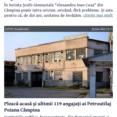
În incinta Școlii Gimnaziale "Alexandru Ioan Cuza" din
Câmpina poate intra oricine, oricând, fără probleme. Și asta
citeste mai mult
pentru că, de doi ani, unitatea de învățământ nu mai este
păzită. Asociația de părinți nu a mai putut asigura banii
necesari pentru plata unui agent de pază. Există 32 de
12970 vizualizari
26 Jan 2016 13:17
camere video, toate funcționale, dar nu este suficient.
Pentru că, în ultima vreme, la această școală au avut loc
mai multe incidente, conducerea unității a cerut ajutorul
administrației locale.
Pleacă acasă și ultimii 119 angajați ai Petroutilaj
Poiana Câmpina
Instituțiile publice deconcentrate, din domeniul muncii și