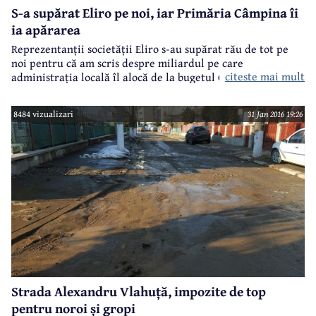
S-a supărat Eliro pe noi, iar Primăria Câmpina îi
ia apărarea
Reprezentanții societății Eliro s-au supărat rău de tot pe
noi pentru că am scris despre miliardul pe care
citeste mai mult
administrația locală îl alocă de la bugetul Câmpinei pentru
subvenționarea transportului public. Nu ne-au trimis drept
la replică, nu ne-au dat în judecată. În schimb, s-au plâns la
8484 vizualizari
31 Jan 2016 19:26
Primărie. Și ce face Primăria Câmpina? Ne trimite un
comunicat cu "precizări". Ne spune că "informațiile
prezentate nu sunt adevărate", dar confirmă suma de
108.000 lei pentru subvenționarea transportului public.
Strada Alexandru Vlahuță, impozite de top
pentru noroi și gropi