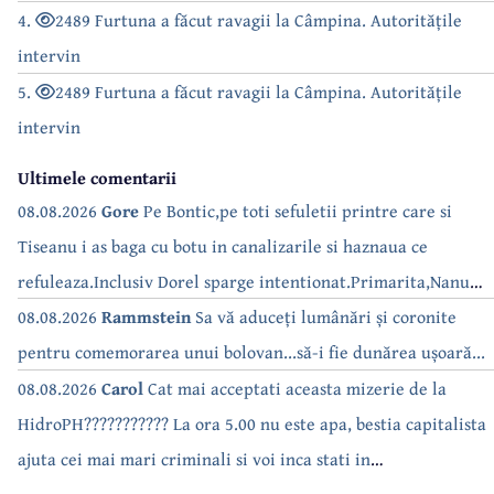
4.
2489 Furtuna a făcut ravagii la Câmpina. Autoritățile
intervin
5.
2489 Furtuna a făcut ravagii la Câmpina. Autoritățile
intervin
Ultimele comentarii
08.08.2026
Gore
Pe Bontic,pe toti sefuletii printre care si
Tiseanu i as baga cu botu in canalizarile si haznaua ce
refuleaza.Inclusiv Dorel sparge intentionat.Primarita,Nanu
bea apa de la robinet.Asta as intreba o si pe Izabel Mitrea
08.08.2026
Rammstein
Sa vă aduceți lumânări și coronite
pentru comemorarea unui bolovan...să-i fie dunărea ușoară...
08.08.2026
Carol
Cat mai acceptati aceasta mizerie de la
HidroPH??????????? La ora 5.00 nu este apa, bestia capitalista
ajuta cei mai mari criminali si voi inca stati in