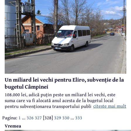
2015. Pentru că nu s-a întâmplat acest lucru, fondurile europene au fost
sistate pentru 2016, iar cele două investiții au fost incluse în bugetul local.
Un miliard lei vechi pentru Eliro, subvenție de la
bugetul Câmpinei
108.000 lei, adică puțin peste un miliard lei vechi, este
suma care va fi alocată anul acesta de la bugetul local
citeste mai mult
pentru subvenționarea transportului public de persoane
din Câmpina. Cum traseele locale sunt "acoperite" de o
Pagina:
1
...
326
327
[328]
329
330
...
333
singură firmă, toți banii se vor duce la Eliro SRL, societatea
care tocmai a scumpit biletul de călătorie de la 2,5 lei la 3
Vremea
lei.