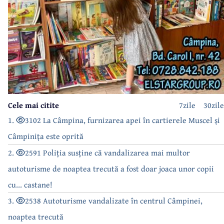
Cele mai citite
7zile
30zile
1.
3102 La Câmpina, furnizarea apei în cartierele Muscel și
Câmpinița este oprită
2.
2591 Poliția susține că vandalizarea mai multor
autoturisme de noaptea trecută a fost doar joaca unor copii
cu... castane!
3.
2538 Autoturisme vandalizate în centrul Câmpinei,
noaptea trecută