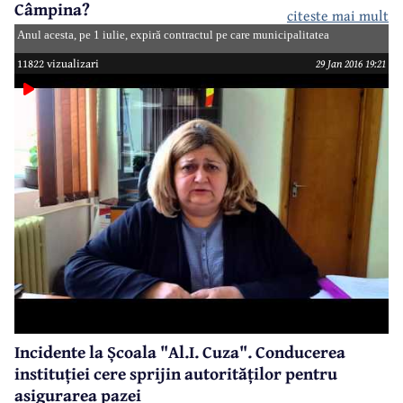
Câmpina?
citeste mai mult
Anul acesta, pe 1 iulie, expiră contractul pe care municipalitatea
câmpineană l-a încheiat cu firma Gercom Business pentru administrarea
11822 vizualizari
29 Jan 2016 19:21
bazinului de înot didactic. Ce se va întâmpla mai departe? Nu se știe,
deocamdată. Administraţia locală are trei soluții la dispoziție și în câteva
luni va trebui să decidă cine și cum se va ocupa de bazinul de înot.
Incidente la Școala "Al.I. Cuza". Conducerea
instituției cere sprijin autorităților pentru
asigurarea pazei