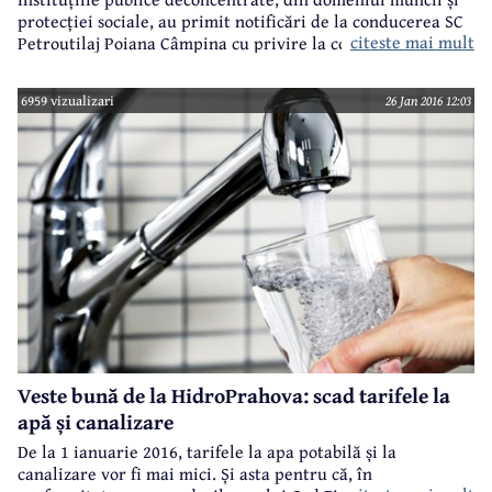
protecției sociale, au primit notificări de la conducerea SC
citeste mai mult
Petroutilaj Poiana Câmpina cu privire la concedierea
colectivă a 119 salariați începând cu 9 februarie 2016.
Practic, aceștia sunt ultimii angajați ai societății, cei de la
6959 vizualizari
26 Jan 2016 12:03
Secția de Material Rulant, cunoscută sub denumirea de
Pompe Prahova. Oamenii vor intra în șomaj, iar apoi... cum
le va fi norocul.
Veste bună de la HidroPrahova: scad tarifele la
apă și canalizare
De la 1 ianuarie 2016, tarifele la apa potabilă și la
canalizare vor fi mai mici. Și asta pentru că, în