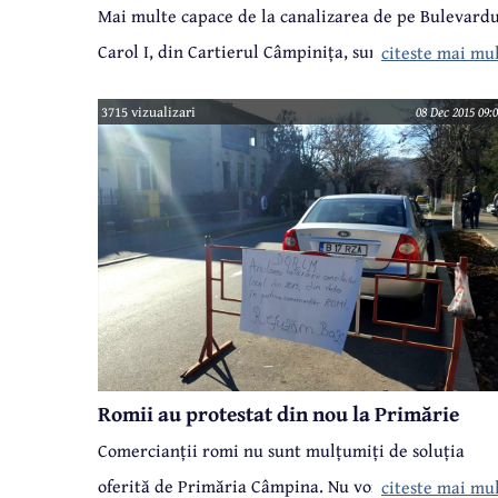
Mai multe capace de la canalizarea de pe Bulevardu
Carol I, din Cartierul Câmpinița, sunt fisurate, iar
citeste mai mu
unele dintre ele au găuri destul de mari. Această
3715 vizualizari
08 Dec 2015 09:
situație ne-a fost semnalată de mai mulți locuitori
din zonă, care sunt convinși că aceste capace vor
ceda complet în momentul în care traficul rutier va
fi reluat complet pe Câmpinița.
Romii au protestat din nou la Primărie
Comercianții romi nu sunt mulțumiți de soluția
oferită de Primăria Câmpina. Nu vor să vândă vâsc,
citeste mai mu