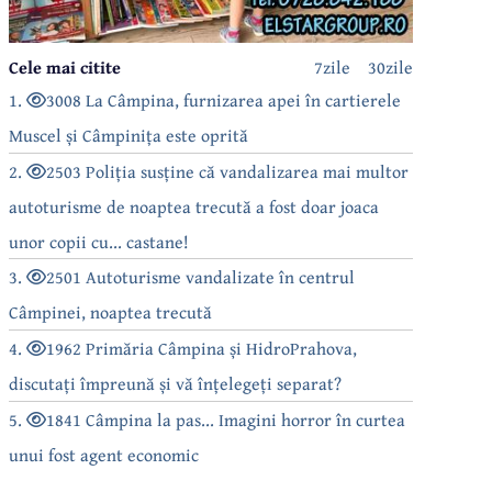
Cele mai citite
7zile
30zile
1.
3008 La Câmpina, furnizarea apei în cartierele
Muscel și Câmpinița este oprită
2.
2503 Poliția susține că vandalizarea mai multor
autoturisme de noaptea trecută a fost doar joaca
unor copii cu... castane!
3.
2501 Autoturisme vandalizate în centrul
Câmpinei, noaptea trecută
4.
1962 Primăria Câmpina și HidroPrahova,
discutați împreună și vă înțelegeți separat?
5.
1841 Câmpina la pas... Imagini horror în curtea
unui fost agent economic