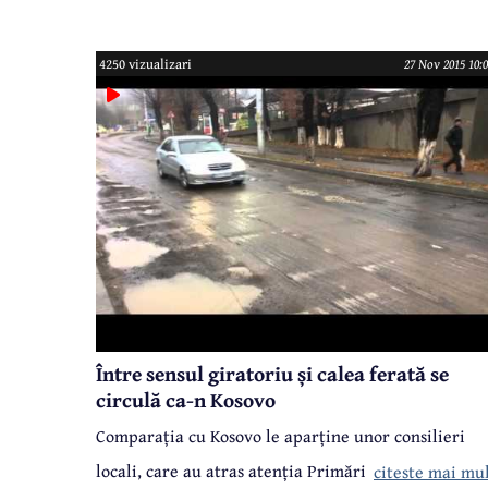
Consiliului Local Câmpina sau să accepte cele 20 de
amplasamente pe care le poate pune Primăria la
4250 vizualizari
27 Nov 2015 10:0
dispoziția comercianților de vâsc, coronițe și
ornamente de Crăciun, pe Strada I.L.Caragiale. 13
amplasamente pe trotuar și șapte în bazar.
Între sensul giratoriu și calea ferată se
circulă ca-n Kosovo
Comparația cu Kosovo le aparține unor consilieri
locali, care au atras atenția Primăriei că Bulevardu
citeste mai mu