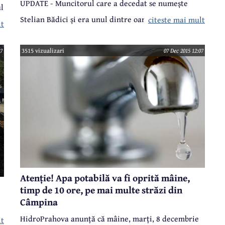
UPDATE - Muncitorul care a decedat se numește
l
Stelian Bădici și era unul dintre oamenii cu
citeste mai mult
lt
experiență de la HidroPrahova. Persoana rănită este
Claudiu Cărăușu și este, într-adevăr, în afara
07
3515 vizualizari
07 Dec 2015 12:07
oricărui pericol.
Atenție! Apa potabilă va fi oprită mâine,
timp de 10 ore, pe mai multe străzi din
Câmpina
HidroPrahova anunță că mâine, marți, 8 decembrie
lt