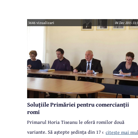
coronițe și sorcove pe Strada I.L. Caragiale și în
bazar, pentru că nu sunt... la vedere. Și nici nu vor 
3646 vizualizari
04 Dec 2015 13:
aștepte până pe 17 decembrie, pentru a se adresa
Consiliului Local.
Soluțiile Primăriei pentru comercianții
romi
Primarul Horia Tiseanu le oferă romilor două
variante. Să aștepte ședința din 17 decembrie a
citeste mai mu