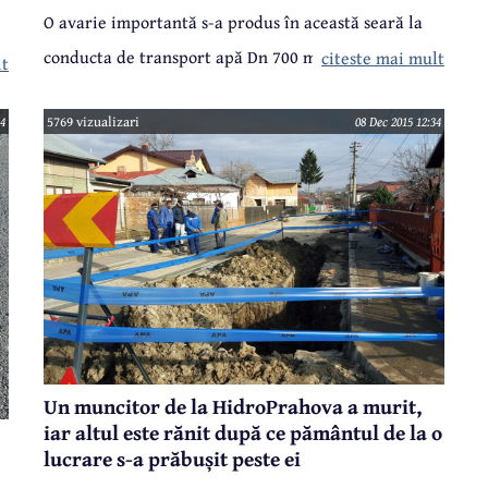
O avarie importantă s-a produs în această seară la
conducta de transport apă Dn 700 mm de pe Șoseaua
citeste mai mult
ă
lt
Paltinu. HidroPrahova anunță că va opri furnizarea
54
5769 vizualizari
08 Dec 2015 12:34
apei potabile din această seară, de la ora 21.00, până
mâine în jurul orei 10.00.
Un muncitor de la HidroPrahova a murit,
iar altul este rănit după ce pământul de la o
lucrare s-a prăbușit peste ei