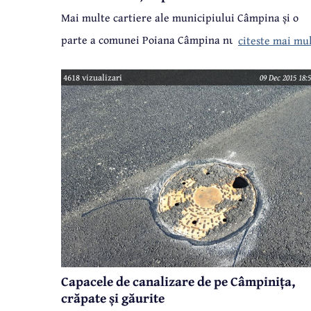
Mai multe cartiere ale municipiului Câmpina și o
parte a comunei Poiana Câmpina nu au apă potabil
citeste mai mu
de aseară. HidroPrahova a oprit furnizarea apei
4618 vizualizari
09 Dec 2015 18:
după producerea unei avarii la conducta de
transport Dn 700 și a anunțat că va relua
alimentarea cu apă astăzi, în jurul orei 10.00, după
efectuarea intervențiilor necesare. Din păcate, nici
până la această oră problema nu a fost rezolvată.
Capacele de canalizare de pe Câmpinița,
crăpate și găurite