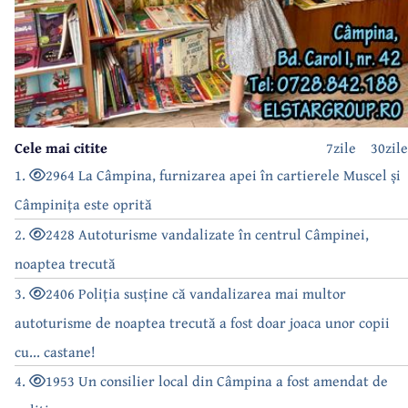
Cele mai citite
7zile
30zile
1.
2964 La Câmpina, furnizarea apei în cartierele Muscel și
Câmpinița este oprită
2.
2428 Autoturisme vandalizate în centrul Câmpinei,
noaptea trecută
3.
2406 Poliția susține că vandalizarea mai multor
autoturisme de noaptea trecută a fost doar joaca unor copii
cu... castane!
4.
1953 Un consilier local din Câmpina a fost amendat de