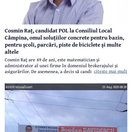
Cosmin Raț, candidat POL la Consiliul Local
Câmpina, omul soluțiilor concrete pentru bazin,
pentru școli, parcări, piste de biciclete și multe
altele
Cosmin Raț are 49 de ani, este matematician și
administrator al unei firme în domeniul brokerajului și
citeste mai mult
asigurărilor. De asemenea, a decis să candideze pentru un
loc în Consiliul Local Câmpina din partea Partidului
Oamenilor Liberi, iar din această postură ne-a acordat
41410 vizualizari
25 Aug 2020 08:30
următorul interviu.