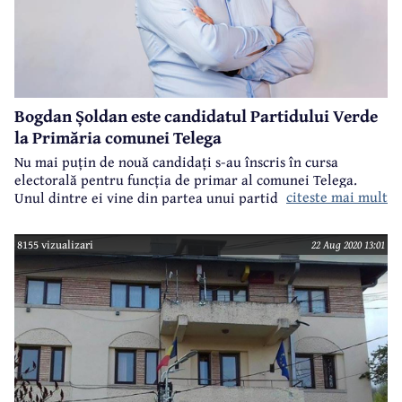
și reducerea corupției din administrație”.
Bogdan Șoldan este candidatul Partidului Verde
la Primăria comunei Telega
Nu mai puțin de nouă candidați s-au înscris în cursa
electorală pentru funcția de primar al comunei Telega.
citeste mai mult
Unul dintre ei vine din partea unui partid care crește
constant în teritoriu - Partidul Verde, al cărui președinte
este, la nivel național, actorul și omul de televiziune Florin
8155 vizualizari
22 Aug 2020 13:01
Călinescu. Candidatul Partidului Verde la Primăria Telega
se numește Bogdan Șoldan, are 32 de ani și este
președintele Asociației Eco Alpin Caraiman.