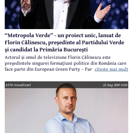
“Metropola Verde” - un proiect unic, lansat de
Florin Călinescu, președinte al Partidului Verde
și candidat la Primăria București
Actorul și omul de televiziune Florin Călinescu este
președintele singurei formațiuni politice din România care
citeste mai mult
face parte din European Green Party – Partidul Verde.
Săptămâna aceasta, chiar pe 18 august, ultima zi de
depunere a candidaturilor pentru alegerile locale, Florin
6370 vizualizari
22 Aug 2020 13:02
Călinescu s-a înscris în cursa pentru funcția de primar
general al Capitalei. Proiectul cu care vine în fața
electoratului este unic –
Metropola Verde București- Ilfov
. Un
proiect politic extrem de ambițios, care își propune
implementarea conceptului de smart city și smart region.
Ce înseamnă
Metropola Verde București-Ilfov
? Înseamnă o
singură comunitate, prin ”eliminarea modelelor comuniste