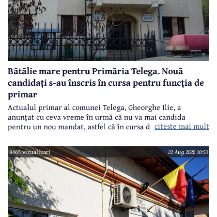
Bătălie mare pentru Primăria Telega. Nouă
candidați s-au înscris în cursa pentru funcția de
primar
Actualul primar al comunei Telega, Gheorghe Ilie, a
anunțat cu ceva vreme în urmă că nu va mai candida
citeste mai mult
pentru un nou mandat, astfel că în cursa din 27 septembrie
2020 pentru fotoliul de primar al comunei Telega au apărut
o mulțime de candidați, nu mai puțin de nouă, lupta
8465 vizualizari
22 Aug 2020 10:53
anunțându-se mai echilibrată că niciodată.