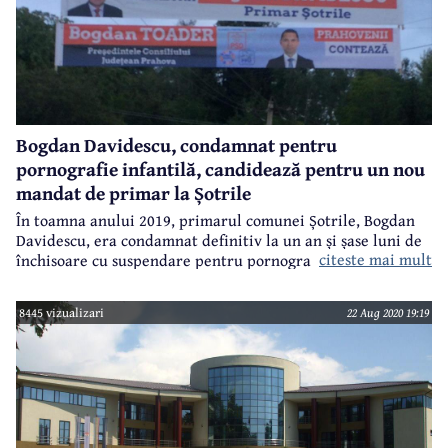
Bogdan Davidescu, condamnat pentru
pornografie infantilă, candidează pentru un nou
mandat de primar la Șotrile
În toamna anului 2019, primarul comunei Șotrile, Bogdan
Davidescu, era condamnat definitiv la un an și șase luni de
citeste mai mult
închisoare cu suspendare pentru pornografie infantilă.
Prefectura Prahova a constatat încetarea de drept a
mandatului său de primar în ianuarie 2020, pentru ca,
8445 vizualizari
22 Aug 2020 19:19
după scurt timp, Davidescu să revină în Primăria Șotrile
fiind angajat consilier personal al viceprimarului cu
atribuții de primar. Acum, Bogdan Davidescu a decis să
candideze ca independent pentru un nou mandat de
primar al comunei Șotrile.