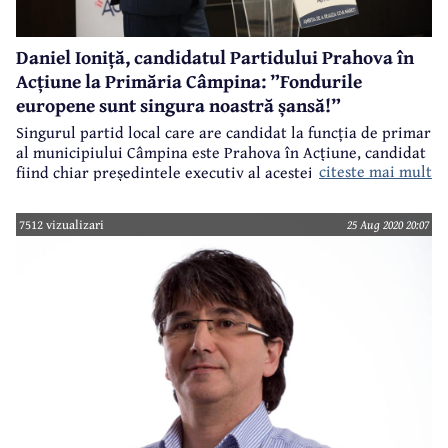
Daniel Ioniță, candidatul Partidului Prahova în
Acțiune la Primăria Câmpina: ”Fondurile
europene sunt singura noastră șansă!”
Singurul partid local care are candidat la funcția de primar
al municipiului Câmpina este Prahova în Acțiune, candidat
citeste mai mult
fiind chiar președintele executiv al acestei formațiuni
politice, Daniel Ioniță. Recent, într-un dialog purtat cu
acesta, Daniel Ioniță ne-a făcut o serie de precizări legate,
7512 vizualizari
25 Aug 2020 20:07
pe de o parte, de experiența și atuurile care îl recomandă
pentru funcția de primar, pe de altă parte, de câteva
proiecte concrete, pe care dorește să le implementeze în
Câmpina după 27 septembrie.