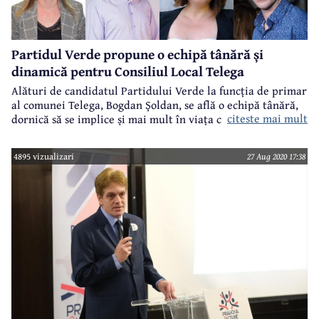
Partidul Verde propune o echipă tânără și
dinamică pentru Consiliul Local Telega
Alături de candidatul Partidului Verde la funcția de primar
al comunei Telega, Bogdan Șoldan, se află o echipă tânără,
citeste mai mult
dornică să se implice și mai mult în viața comunității, în
viața localității pe care o iubesc și respectă. Este echipa de
candidați pentru Consiliul Local. Cine sunt ei, "Verzii" de la
4895 vizualizari
27 Aug 2020 17:38
Telega, ce își doresc pentru comuna lor, care le sunt
gândurile și proiectele, puteți citi în rândurile care
urmează.