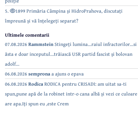
poliție
5.
1899 Primăria Câmpina și HidroPrahova, discutați
împreună și vă înțelegeți separat?
Ultimele comentarii
07.08.2026
Rammstein
Stingeți lumina...raiul infractorilor...si
ăsta e doar inceputul...trăiască USR partid fascist și bolovan
adolf...
06.08.2026
semprona
a ajuns o epava
06.08.2026
Rodica
RODICA pentru CRISADI: am uitat sa-ti
spun,pune apă de la robinet intr-o cana albă și vezi ce culoare
are apa.Iți spun eu ,este Crem