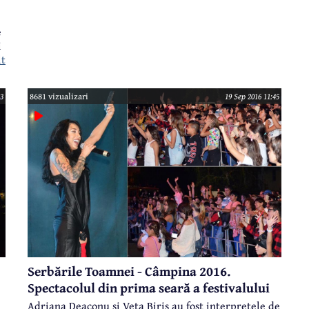
e
i
lt
13
8681 vizualizari
19 Sep 2016 11:45
Serbările Toamnei - Câmpina 2016.
Spectacolul din prima seară a festivalului
Adriana Deaconu și Veta Biriș au fost interpretele de