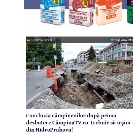
6205 vizualizari
26 Sep 2016 09:
Concluzia câmpinenilor după prima
dezbatere CâmpinaTV.ro: trebuie să ieşim
din HidroPrahova!