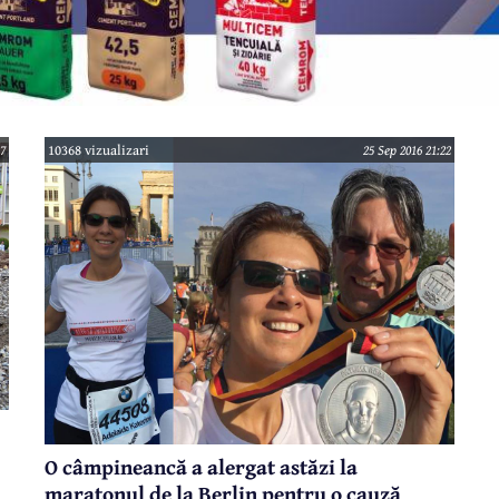
37
10368 vizualizari
25 Sep 2016 21:22
O câmpineancă a alergat astăzi la
maratonul de la Berlin pentru o cauză