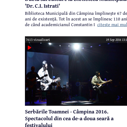
'Dr. C.I. Istrati'
Biblioteca Municipală din Câmpina împlinește 67 d
ani de existență. Tot în acest an se împlinesc 110 an
citeste mai mu
de când academicianul Constantin I. Istrati a
înființat prima biblioteca publică din Câmpina, la
Școala de băieți nr. 1. Se întâmpla în anul 1906, iar
7613 vizualizari
19 Sep 2016 13:
acea bibliotecă avea în jur de 4.200 de
volume donate de Constantin I. Istrati și prietenii
săi.
Serbările Toamnei - Câmpina 2016.
Spectacolul din cea de-a doua seară a
festivalului