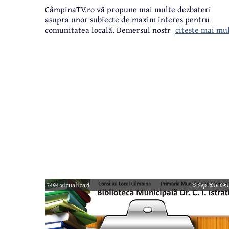
CâmpinaTV.ro vă propune mai multe dezbateri
asupra unor subiecte de maxim interes pentru
citeste mai mu
comunitatea locală. Demersul nostru are la bază
faptul că pe dumneavoastră, câmpinenii, nu vă
întreabă nimeni nimic decât, poate, din patru în
patru ani. Prin urmare, vrem să vă oferim noi
această posibilitate de a vă spune punctele de
vedere cu privire la problemele localității. La final,
vom scrie concluziile, dar vom pune și pe masa
Consiliului Local opiniile dumneavoastră, pentru ca
aleșii urbei să știe ce gândiți și ce doriți.
7494 vizualizari
22 Sep 2016 09: