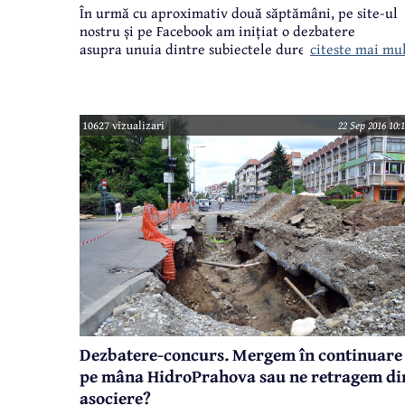
În urmă cu aproximativ două săptămâni, pe site-ul
nostru și pe Facebook am inițiat o dezbatere
citeste mai mu
asupra unuia dintre subiectele dureroase pe plan
local - HidroPrahova. Pornind de la ritmul total
nesatisfăcător al lucrărilor (atunci când s-a lucrat,
desigur), la sistarea investiției de mai bine de un an
la starea jalnică a străzilor după oprirea lucrărilor 
10627 vizualizari
22 Sep 2016 10:
până la prețul tot mai mare pe care îl plătim pentr
apă și canal, am adresat cititorilor noștri întrebare
dacă mai este sau nu cazul să rămânem în această
asociere pentru serviciile HidroPrahova?
Dezbatere-concurs. Mergem în continuare
pe mâna HidroPrahova sau ne retragem di
asociere?