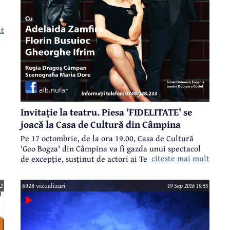
lt
Invitație la teatru. Piesa 'FIDELITATE' se
joacă la Casa de Cultură din Câmpina
Pe 17 octombrie, de la ora 19.00, Casa de Cultură
'Geo Bogza' din Câmpina va fi gazda unui spectacol
citeste mai mult
de excepție, susținut de actori ai Teatrului ACT.
Biletele sunt deja puse în vânzare la casa de bilete a
instituției.
12
6928 vizualizari
19 Sep 2016 19:55