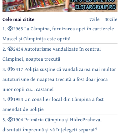
Cele mai citite
7zile
30zile
1.
2965 La Câmpina, furnizarea apei în cartierele
Muscel și Câmpinița este oprită
2.
2434 Autoturisme vandalizate în centrul
Câmpinei, noaptea trecută
3.
2417 Poliția susține că vandalizarea mai multor
autoturisme de noaptea trecută a fost doar joaca
unor copii cu... castane!
4.
1953 Un consilier local din Câmpina a fost
amendat de poliție
5.
1904 Primăria Câmpina și HidroPrahova,
discutați împreună și vă înțelegeți separat?