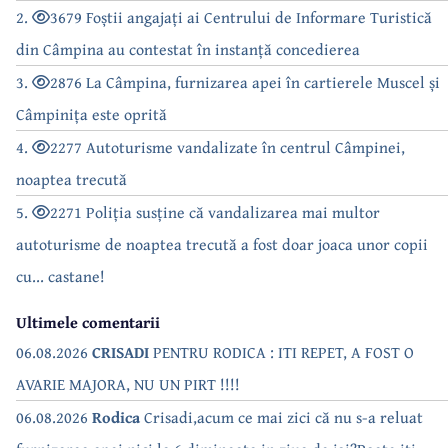
2.
3679 Foștii angajați ai Centrului de Informare Turistică
din Câmpina au contestat în instanță concedierea
3.
2876 La Câmpina, furnizarea apei în cartierele Muscel și
Câmpinița este oprită
4.
2277 Autoturisme vandalizate în centrul Câmpinei,
noaptea trecută
5.
2271 Poliția susține că vandalizarea mai multor
autoturisme de noaptea trecută a fost doar joaca unor copii
cu... castane!
Ultimele comentarii
06.08.2026
CRISADI
PENTRU RODICA : ITI REPET, A FOST O
AVARIE MAJORA, NU UN PIRT !!!!
06.08.2026
Rodica
Crisadi,acum ce mai zici că nu s-a reluat