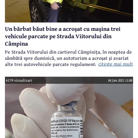
Un bărbat băut bine a acroșat cu mașina trei
vehicule parcate pe Strada Viitorului din
Câmpina
Pe Strada Viitorului din cartierul Câmpinița, în noaptea de
sâmbătă spre duminică, un autoturism a acroșat și avariat
citeste mai mult
alte trei autovehicule parcate regulamentar. Polițiștii
câmpineni au sosit la fața locului, unde l-au identificat pe
conducătorul auto care a produs accidentul.
6179 vizualizari
04 Jan 2021 11:08