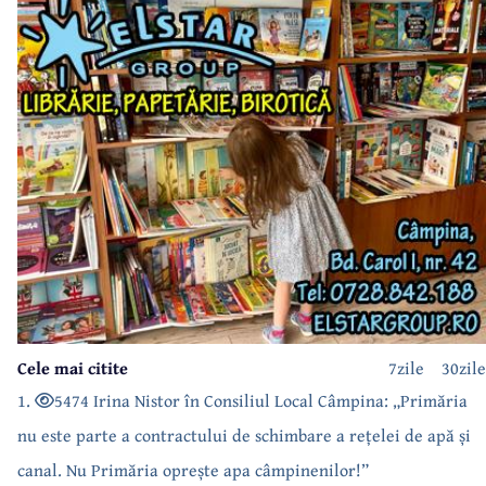
Cele mai citite
7zile
30zile
1.
5474 Irina Nistor în Consiliul Local Câmpina: „Primăria
nu este parte a contractului de schimbare a rețelei de apă și
canal. Nu Primăria oprește apa câmpinenilor!”