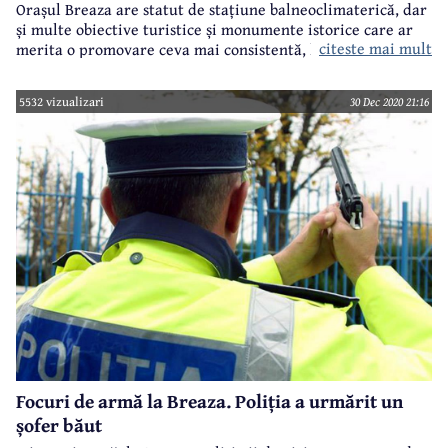
Orașul Breaza are statut de stațiune balneoclimaterică, dar
și multe obiective turistice și monumente istorice care ar
citeste mai mult
merita o promovare ceva mai consistentă, lucru pe care
actuala administrație locală intenționează să îl
realizeze. Acum, la final de an, s-a făcut un pas important
5532 vizualizari
30 Dec 2020 21:16
în domeniul turismului, monumentele istorice și
obiectivele turistice din Breaza fiind digitalizate.
Focuri de armă la Breaza. Poliția a urmărit un
șofer băut