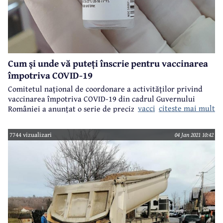
Cum și unde vă puteți înscrie pentru vaccinarea
împotriva COVID-19
Comitetul național de coordonare a activităților privind
vaccinarea împotriva COVID-19 din cadrul Guvernului
vaccinare-covid.gov.ro
citeste mai mult
României a anunțat o serie de precizări legate de
posibilitățile de înscriere pe platforma informatică de
programare pentru vaccinare -
.
7744 vizualizari
04 Jan 2021 10:42