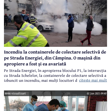
Incendiu la containerele de colectare selectivă de
pe Strada Energiei, din Câmpina. O mașină din
apropiere a fost și ea avariată
Pe Strada Energiei, în apropierea blocului P1, la intersecția
cu Strada Schelelor, la containerele de colectare selectivă a
citeste mai mult
izbuncit un incendiu, mai mulți locuitori din apropiere
afirmând că acesta a apărut imediat după ce în zona
respectivă s-au aruncat mai multe petarde.
8846 vizualizari
02 Jan 2021 09:40