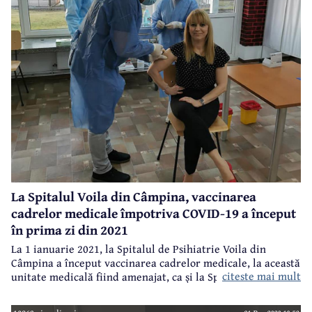
La Spitalul Voila din Câmpina, vaccinarea
cadrelor medicale împotriva COVID-19 a început
în prima zi din 2021
La 1 ianuarie 2021, la Spitalul de Psihiatrie Voila din
Câmpina a început vaccinarea cadrelor medicale, la această
citeste mai mult
unitate medicală fiind amenajat, ca și la Spitalul Municipal
Câmpina, un centru de vaccinare unde să se deruleze prima
etapă a campaniei de vaccinare anti-COVID, cea destinată