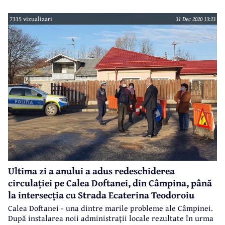
Câmpina a început acest proces, care este coordonat de dr.
Miruna Șovăială și supervizat de directorul medical al
7335 vizualizari
31 Dec 2020 13:23
Spitalului Municipal, dr. Mihaela Petrovici.
Ultima zi a anului a adus redeschiderea
circulației pe Calea Doftanei, din Câmpina, până
la intersecția cu Strada Ecaterina Teodoroiu
Calea Doftanei - una dintre marile probleme ale Câmpinei.
După instalarea noii administrații locale rezultate în urma