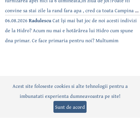
furnizarea apei nici la 6 dimineata,in ziua de joi?Poate iti
convine sa stai zile la rand fara apa , cred ca toata Campina s-
a săturat de cate ori se tot oprește apa!!
06.08.2026
Radulescu
Cat își mai bat joc de noi acesti indivizi
de la Hidro? Acum nu mai e hotărârea lui Hidro cum spune
dna primar. Ce face primaria pentru noi? Multumim
Acest site foloseste cookies si alte tehnologii pentru a
Actualitate
Politică
Social
Eveniment
Interviuri
imbunatati experienta dumneavoastra pe site!
Sănătate
Editorial
Sport
Anunțuri
Joburi
Turism
Sunt de acord
Termeni și condiții
-
Politica de confidențialitate
-
Politica cookies
© 2026 Câmpina TV