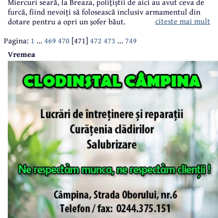
Miercuri seară, la Breaza, polițiștii de aici au avut ceva de
furcă, fiind nevoiți să folosească inclusiv armamentul din
citeste mai mult
dotare pentru a opri un șofer băut.
Pagina:
1
...
469
470
[471]
472
473
...
749
Vremea