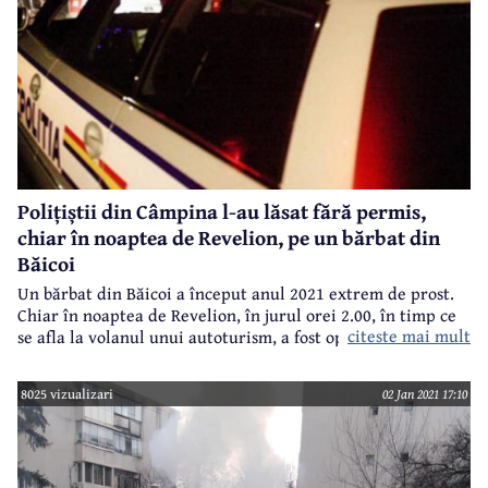
Polițiștii din Câmpina l-au lăsat fără permis,
chiar în noaptea de Revelion, pe un bărbat din
Băicoi
Un bărbat din Băicoi a început anul 2021 extrem de prost.
Chiar în noaptea de Revelion, în jurul orei 2.00, în timp ce
citeste mai mult
se afla la volanul unui autoturism, a fost oprit în trafic de
polițiști, pe o stradă din municipiul Câmpina. Urmarea? A
rămas fără permis, s-a ales cu dosar penal și a fost amendat!
8025 vizualizari
02 Jan 2021 17:10