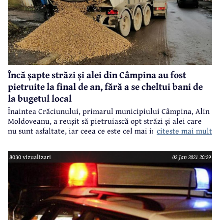
Încă șapte străzi și alei din Câmpina au fost
pietruite la final de an, fără a se cheltui bani de
la bugetul local
Înaintea Crăciunului, primarul municipiului Câmpina, Alin
Moldoveanu, a reușit să pietruiască opt străzi și alei care
citeste mai mult
nu sunt asfaltate, iar ceea ce este cel mai important, acest
lucru a fost realizat fără a se cheltui bani de la bugetul
local, aflat și așa în mare suferință. Și s-a putut face acest
8030 vizualizari
02 Jan 2021 20:29
lucru prin atragerea unor sponsorizări de la două firme
care au înțeles că este nevoie să sprijine comunitatea.