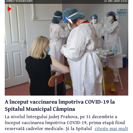
10863 vizualizari
31 Dec 2020 13:52
cadrelor medicale.
A început vaccinarea împotriva COVID-19 la
Spitalul Municipal Câmpina
La nivelul întregului județ Prahova, pe 31 decembrie a
început vaccinarea împotriva COVID-19, prima etapă fiind
citeste mai mult
rezervată cadrelor medicale. Și la Spitalul Municipal