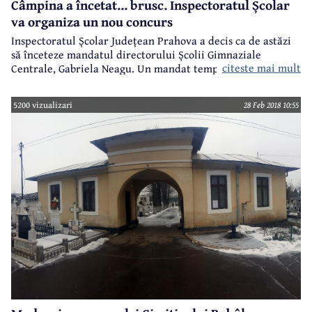
Câmpina a încetat... brusc. Inspectoratul Școlar
va organiza un nou concurs
Inspectoratul Școlar Județean Prahova a decis ca de astăzi
să înceteze mandatul directorului Școlii Gimnaziale
citeste mai mult
Centrale, Gabriela Neagu. Un mandat temporar, obținut în
toamna anului trecut. Situația este destul de complicată și
a împărțit profesorii și părinții în două tabere: pro și
5200 vizualizari
28 Feb 2018 10:55
contra Gabriela Neagu.