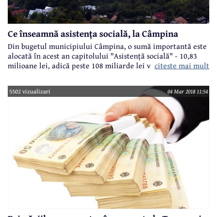
Ce înseamnă asistența socială, la Câmpina
Din bugetul municipiului Câmpina, o sumă importantă este
alocată în acest an capitolului "Asistență socială" - 10,83
citeste mai mult
milioane lei, adică peste 108 miliarde lei vechi. Haideți să
vedem împreună ce înseamnă acest capitol și cum au fost
repartizați banii prin decizia Primăriei și cu aprobarea
5502 vizualizari
04 Mar 2018 11:54
Consiliului Local.