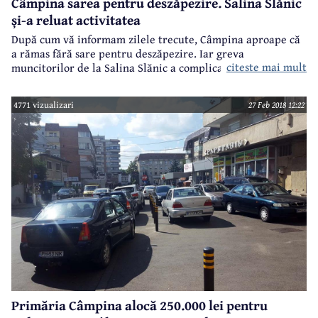
Câmpina sarea pentru deszăpezire. Salina Slănic
și-a reluat activitatea
După cum vă informam zilele trecute, Câmpina aproape că
a rămas fără sare pentru deszăpezire. Iar greva
citeste mai mult
muncitorilor de la Salina Slănic a complicat situația. Din
fericire, minerii au renunțat la protest și nu pentru că au
ajuns la vreo înțelegere cu patronatul în privința salariilor
4771 vizualizari
27 Feb 2018 12:22
mici și a condițiilor grele în care lucrează, ci pentru
că vremea s-a înrăutățit și multe localități au nevoie de
sare. Prin urmare, a început încărcarea cu sare a
camioanelor de la poarta salinei.
Primăria Câmpina alocă 250.000 lei pentru