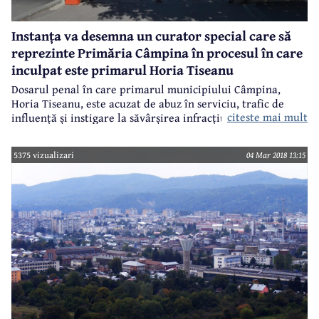
Instanța va desemna un curator special care să
reprezinte Primăria Câmpina în procesul în care
inculpat este primarul Horia Tiseanu
Dosarul penal în care primarul municipiului Câmpina,
Horia Tiseanu, este acuzat de abuz în serviciu, trafic de
citeste mai mult
influență și instigare la săvârșirea infracțiunii de
delapidare în formă continuată se află la Camera
preliminară a Tribunalului Prahova. Aici, în fața
5375 vizualizari
04 Mar 2018 13:15
judecătorului de Cameră preliminară, toate părțile
implicate - procuror, inculpați, parte civilă - au
posibilitatea de a discuta efectiv observațiile depuse
instanței. Primăria Câmpina s-a constituit parte civilă în
acest proces, dar până acum nu a fost reprezentată de
nimeni.