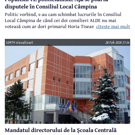
disputele în Consiliul Local Câmpina
Politic vorbind, s-au cam schimbat lucrurile în Consiliul
Local Câmpina de când cei doi consilieri ALDE nu mai
citeste mai mult
votează cum ar dori primarul Horia Tiseanu și fac echipă cu
cei șapte consilieri PSD. Aceasta este opoziția locală. De
cealaltă parte avem puterea locală, formată din opt
10979 vizualizari
28 Feb 2018 17:16
consilieri PNL și doi de la PMP. Așadar 10 voturi putere la 9
voturi opoziție și... o mare problemă atunci când lipsește
cineva din tabăra primarului Tiseanu. Demonstrația a fost
făcută la ședința din 28 februarie a CL Câmpina.
Mandatul directorului de la Școala Centrală