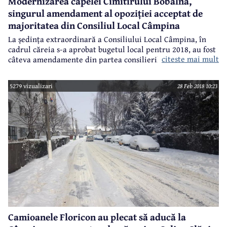
Modernizarea capelei Cimitirului Bobâlna,
singurul amendament al opoziției acceptat de
majoritatea din Consiliul Local Câmpina
La ședința extraordinară a Consiliului Local Câmpina, în
cadrul căreia s-a aprobat bugetul local pentru 2018, au fost
citeste mai mult
câteva amendamente din partea consilierilor locali, dar
unul singur a fost aprobat. Este vorba despre reabilitarea
capelei de la Cimitirul Bobâlna, pentru care s-au alocat
5279 vizualizari
28 Feb 2018 10:23
50.000 lei.
Camioanele Floricon au plecat să aducă la