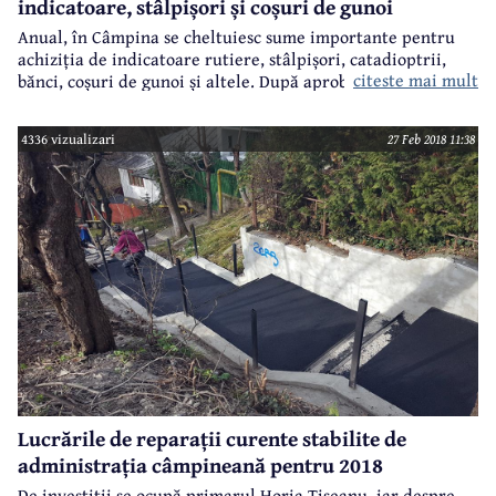
indicatoare, stâlpișori și coșuri de gunoi
Anual, în Câmpina se cheltuiesc sume importante pentru
achiziția de indicatoare rutiere, stâlpișori, catadioptrii,
citeste mai mult
bănci, coșuri de gunoi și altele. După aprobarea bugetului
local pentru 2018, am vrut să vedem la cât se ridică suma
stabilită anul acesta pentru astfel de achiziții. Răspuns -
4336 vizualizari
27 Feb 2018 11:38
250.000 lei.
Lucrările de reparații curente stabilite de
administrația câmpineană pentru 2018
De investiții se ocupă primarul Horia Tiseanu, iar despre