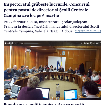
Inspectoratul grăbește lucrurile. Concursul
pentru postul de director al Școlii Centrale
Câmpina are loc pe 6 martie
Pe 27 februarie 2018, Inspectoratul Școlar Județean
Prahova ia decizia încetării mandatului directorului Școlii
citeste mai mult
Centrale Câmpina, Gabriela Neagu. A doua zi, pe site-ul
propriu, ISJ anunță "organizarea interviului pentru
ocuparea funcției vacante de director la Școala Gimnazială
5482 vizualizari
01 Mar 2018 20:57
Centrală Câmpina în data de 6 martie 2018". Adică, după o
săptămână. Dosarele se depun până pe 5 martie, iar pe 6
martie are loc evaluarea candidaților.
Populism vs. politicianism. Aşa se poartă