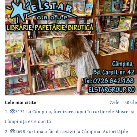
Cele mai citite
7zile
30zile
1.
3131 La Câmpina, furnizarea apei în cartierele Muscel și
Câmpinița este oprită
2.
2698 Furtuna a făcut ravagii la Câmpina. Autoritățile