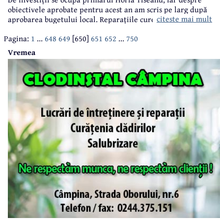
obiectivele aprobate pentru acest an am scris pe larg după
citeste mai mult
aprobarea bugetului local. Reparațiile curente sunt în
sarcina viceprimarului Adrian Pițigoi și vă prezentăm acum
Pagina:
1
...
648
649
[650]
651
652
...
750
lista lucrărilor de reparații stabilite pentru 2018, precum și
valoarea estimată a acestor lucrări, cu tot cu TVA.
Vremea