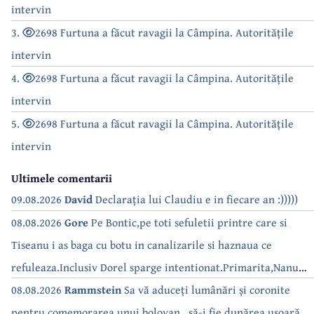
intervin
3.
2698 Furtuna a făcut ravagii la Câmpina. Autoritățile
intervin
4.
2698 Furtuna a făcut ravagii la Câmpina. Autoritățile
intervin
5.
2698 Furtuna a făcut ravagii la Câmpina. Autoritățile
intervin
Ultimele comentarii
09.08.2026
David
Declarația lui Claudiu e in fiecare an :)))))
08.08.2026
Gore
Pe Bontic,pe toti sefuletii printre care si
Tiseanu i as baga cu botu in canalizarile si haznaua ce
refuleaza.Inclusiv Dorel sparge intentionat.Primarita,Nanu
bea apa de la robinet.Asta as intreba o si pe Izabel Mitrea
08.08.2026
Rammstein
Sa vă aduceți lumânări și coronite
pentru comemorarea unui bolovan...să-i fie dunărea ușoară...