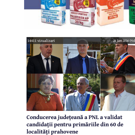
14411 vizualizari
26 Jan 2016 09:
Conducerea județeană a PNL a validat
candidații pentru primăriile din 60 de
localități prahovene