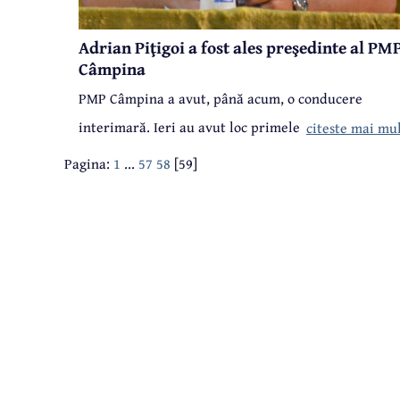
Adrian Piţigoi a fost ales preşedinte al PM
Câmpina
PMP Câmpina a avut, până acum, o conducere
interimară. Ieri au avut loc primele alegeri la
citeste mai mu
nivelul organizației municipale, iar președinte a fo
Pagina:
1
...
57
58
[59]
ales consilierul local Adrian Pițigoi. Acesta va fi și
candidatul PMP Câmpina la funcţia de primar al
municipiului Câmpina, la alegerile locale de anul
viitor.