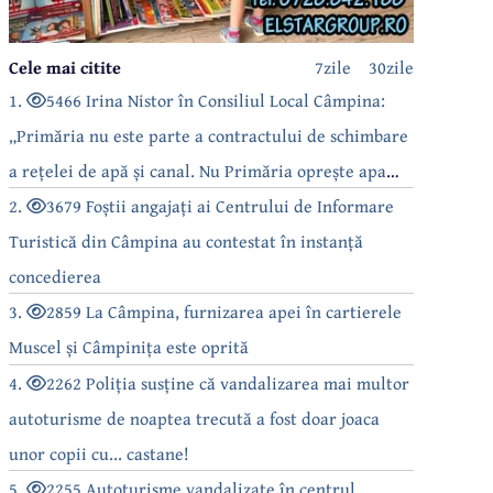
Cele mai citite
7zile
30zile
1.
5466 Irina Nistor în Consiliul Local Câmpina:
„Primăria nu este parte a contractului de schimbare
a rețelei de apă și canal. Nu Primăria oprește apa
câmpinenilor!”
2.
3679 Foștii angajați ai Centrului de Informare
Turistică din Câmpina au contestat în instanță
concedierea
3.
2859 La Câmpina, furnizarea apei în cartierele
Muscel și Câmpinița este oprită
4.
2262 Poliția susține că vandalizarea mai multor
autoturisme de noaptea trecută a fost doar joaca
unor copii cu... castane!
5.
2255 Autoturisme vandalizate în centrul