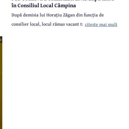
în Consiliul Local Câmpina
După demisia lui Horațiu Zăgan din funcția de
consilier local, locul rămas vacant trebuie ocupat de
citeste mai mult
i
următorul candidat de pe lista de la alegerile locale
1
din 2012. Lista USL, pentru că așa a fost atunci, chiar
n
dacă astăzi USL nu mai există. Astfel, în Consiliul
Local Câmpina va intra Livia Lupu, consilier juridic
la Spitalul Voila, vicepreședinte al PSD Câmpina.