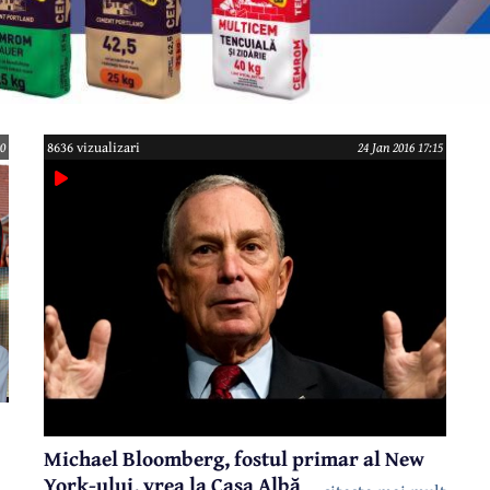
00
8636 vizualizari
24 Jan 2016 17:15
Michael Bloomberg, fostul primar al New
York-ului, vrea la Casa Albă