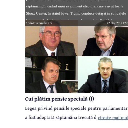
săptămâni, în cadrul unui eveniment electoral care a avut loc la
Sioux Center, în statul Iowa. Trump conduce detașat în sondajele
interne, având cele mai mari șanse să reprezinte Partidul
10862 vizualizari
22 Dec 2015 17:
Republican în cursa pentru Casa Albă. Controversatul politician
nu ratează nici o ocazie să se laude cu popularitatea pe care o are
în rândul americanilor.
Cui plătim pensie specială (I)
Legea privind pensiile speciale pentru parlamentar
a fost adoptată săptămâna trecută de senatori și
citeste mai mu
deputați. Acum, se află la președintele Klaus