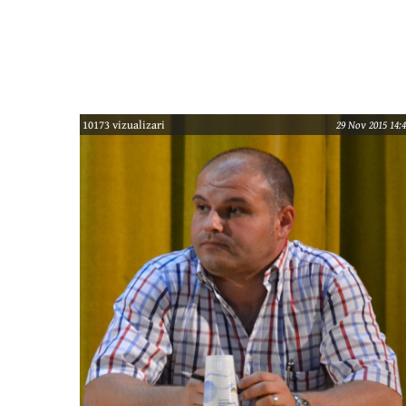
Iohannis pentru promulgare. După ce va fi
promulgată, va fi publicată în Monitorul Oficial și
apoi va intra în vigoare. Printre mulții parlamentar
care vor beneficia de pensia specială sunt și patru
10173 vizualizari
29 Nov 2015 14:4
câmpineni foarte cunoscuți: Victor Bercăroiu, Flori
Anghel, Virgil Guran și George Severin, adică patru
oameni de afaceri. Dar mai sunt și alți trei foști sau
actuali parlamentari mai puțin cunoscuți.