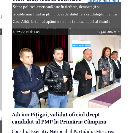
citeste mai mult
Scena politică americană este în fierbere, democraţii şi
republicanii fiind în plin proces de stabilire a candidaţilor pentru
lt
ne
Casa Albă. Ieri a mai apărut un nume interesant, cel al fostului
primar al New York-ului, Michael Bloomberg, care şi-a manifestat
11
10223 vizualizari
17 Jan 2016 18:10
intenţia de a intra ca independent în cursa pentru râvnitul fotoliu
din Biroul Oval.
u
a
Adrian Pițigoi, validat oficial drept
lt
candidat al PMP la Primăria Câmpina
ş
Consiliul Executiv Național al Partidului Mișcarea