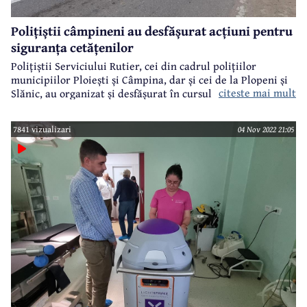
Polițiștii câmpineni au desfășurat acțiuni pentru
siguranța cetățenilor
Polițiștii Serviciului Rutier, cei din cadrul polițiilor
municipiilor Ploiești și Câmpina, dar și cei de la Plopeni și
citeste mai mult
Slănic, au organizat și desfășurat în cursul zilei de vineri, 4
noiembrie, 10 acțiuni pe mai multe linii de activitate, toate
având ca obiectiv creșterea gradului de siguranță a
7841 vizualizari
04 Nov 2022 21:05
cetățeanului.