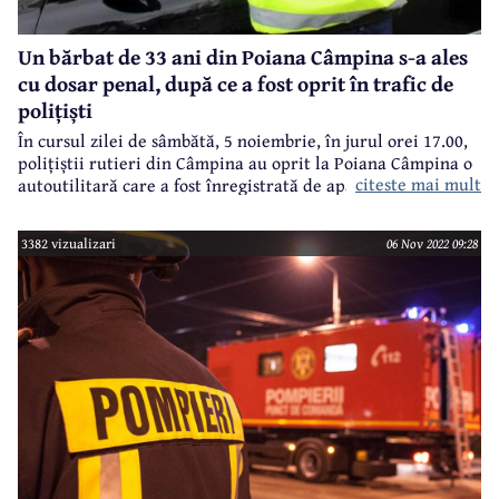
Un bărbat de 33 ani din Poiana Câmpina s-a ales
cu dosar penal, după ce a fost oprit în trafic de
polițiști
În cursul zilei de sâmbătă, 5 noiembrie, în jurul orei 17.00,
polițiștii rutieri din Câmpina au oprit la Poiana Câmpina o
citeste mai mult
autoutilitară care a fost înregistrată de aparatul radar
circulând cu o viteză de 92 km/h în localitate (+42
km/h față de limita 50 de km/h).
3382 vizualizari
06 Nov 2022 09:28