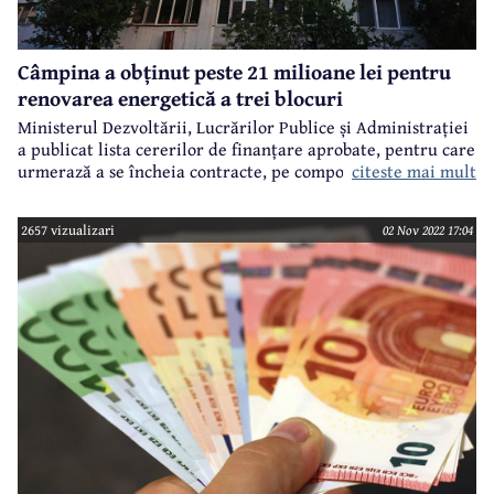
Câmpina a obținut peste 21 milioane lei pentru
renovarea energetică a trei blocuri
Ministerul Dezvoltării, Lucrărilor Publice și Administrației
a publicat lista cererilor de finanțare aprobate, pentru care
citeste mai mult
urmerază a se încheia contracte, pe componenta ”Valul
renovării”, care se finanțează prin PNRR (Programul
Național de Redresare și Reziliență).
2657 vizualizari
02 Nov 2022 17:04