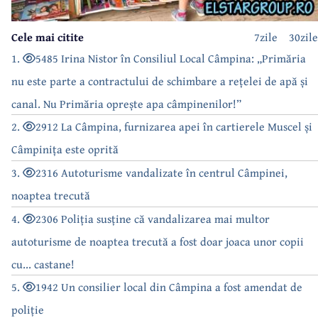
Cele mai citite
7zile
30zile
1.
5485 Irina Nistor în Consiliul Local Câmpina: „Primăria
nu este parte a contractului de schimbare a rețelei de apă și
canal. Nu Primăria oprește apa câmpinenilor!”
2.
2912 La Câmpina, furnizarea apei în cartierele Muscel și
Câmpinița este oprită
3.
2316 Autoturisme vandalizate în centrul Câmpinei,
noaptea trecută
4.
2306 Poliția susține că vandalizarea mai multor
autoturisme de noaptea trecută a fost doar joaca unor copii
cu... castane!
5.
1942 Un consilier local din Câmpina a fost amendat de
poliție