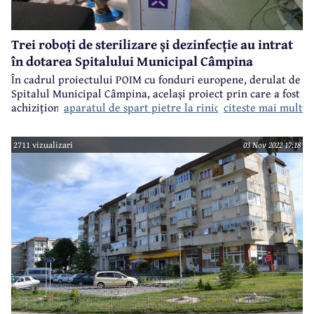
Trei roboți de sterilizare și dezinfecție au intrat
în dotarea Spitalului Municipal Câmpina
În cadrul proiectului POIM cu fonduri europene, derulat de
Spitalul Municipal Câmpina, același proiect prin care a fost
aparatul de spart pietre la rinichi cu ultrasunete
citeste mai mult
achiziționat și
, în cursul zilei de vineri, 4 noiembrie, au
sosit și trei roboți de ultimă generație, care asigură
sterilizarea și dezinfecția spațiilor, indiferent că vorbim de
2711 vizualizari
03 Nov 2022 17:18
săli de operație, de compartimente de reanimare, de
rezerve sau de orice alte spații.