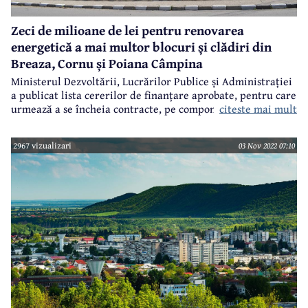
Zeci de milioane de lei pentru renovarea
energetică a mai multor blocuri și clădiri din
Breaza, Cornu și Poiana Câmpina
Ministerul Dezvoltării, Lucrărilor Publice și Administrației
a publicat lista cererilor de finanțare aprobate, pentru care
citeste mai mult
Câmpina
urmează a se încheia contracte, pe componenta ”Valul
renovării”, care se finanțează prin PNRR (Programul
Național de Redresare și Reziliență). Am publicat deja
2967 vizualizari
03 Nov 2022 07:10
situația pentru
, unde sunt alocate peste 21 milioane lei.