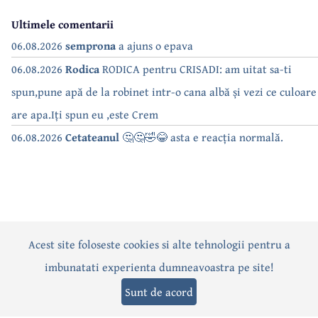
Ultimele comentarii
06.08.2026
semprona
a ajuns o epava
06.08.2026
Rodica
RODICA pentru CRISADI: am uitat sa-ti
spun,pune apă de la robinet intr-o cana albă și vezi ce culoare
are apa.Iți spun eu ,este Crem
06.08.2026
Cetateanul
🤔🤔🤣😂 asta e reacția normală.
Acest site foloseste cookies si alte tehnologii pentru a
Actualitate
Politică
Social
Eveniment
Interviuri
imbunatati experienta dumneavoastra pe site!
Sănătate
Editorial
Sport
Anunțuri
Joburi
Turism
Sunt de acord