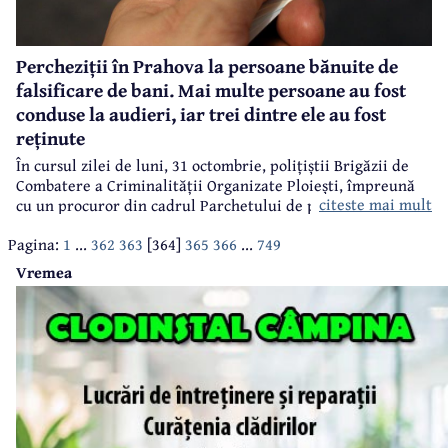
Percheziții în Prahova la persoane bănuite de
falsificare de bani. Mai multe persoane au fost
conduse la audieri, iar trei dintre ele au fost
reținute
În cursul zilei de luni, 31 octombrie, polițiștii Brigăzii de
Combatere a Criminalității Organizate Ploiești, împreună
citeste mai mult
cu un procuror din cadrul Parchetului de pe lângă
Judecătoria Ploiești, au pus în executare 17 mandate de
Pagina:
1
...
362
363
[364]
365
366
...
749
percheziție domiciliară, în județele Arad, Bihor, Bistrița-
Năsăud, Caraș-Severin, Constanța, Dâmbovița, Prahova,
Vremea
Timiș și Vâlcea, precum și 13 mandate de aducere, la
persoane bănuite de contrafacere a bancnotelor.