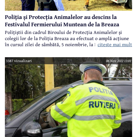
Poliția și Protecția Animalelor au descins la
Festivalul Fermierului Muntean de la Breaza
Polițiștii din cadrul Biroului de Protecția Animalelor și
colegii lor de la Poliția Breaza au efectuat o amplă acțiune
citeste mai mult
în cursul zilei de sâmbătă, 5 noiembrie, la Festivalul
Fermierului Muntean, care a avut loc la Breaza, în zona
Podu Vadului.
3387 vizualizari
06 Nov 2022 13:01