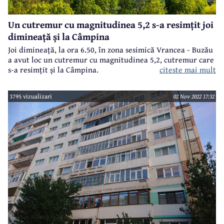
Un cutremur cu magnitudinea 5,2 s-a resimțit joi
dimineață și la Câmpina
Joi dimineață, la ora 6.50, în zona sesimică Vrancea - Buzău
a avut loc un cutremur cu magnitudinea 5,2, cutremur care
citeste mai mult
s-a resimțit și la Câmpina.
3795 vizualizari
02 Nov 2022 17:32