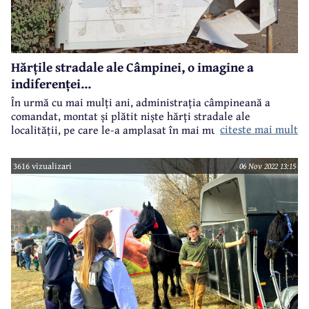
Hărțile stradale ale Câmpinei, o imagine a
indiferenței...
În urmă cu mai mulți ani, administrația câmpineană a
comandat, montat și plătit niște hărți stradale ale
citeste mai mult
localității, pe care le-a amplasat în mai multe puncte de
interes din oraș. Unul dintre aceste puncte este în fața
Casei de Pensii, la intersecția Bulevardului Nicolae Bălcescu
3616 vizualizari
06 Nov 2022 13:15
cu Strada Orizontului.