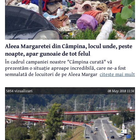
Aleea Margaretei din Câmpina, locul unde, peste
noapte, apar gunoaie de tot felul
În cadrul campaniei noastre "Câmpina curată" vă
prezentăm o situație aproape incredibilă, care ne-a fost
citeste mai mult
semnalată de locuitori de pe Aleea Margaretei. O alee
situată între străzile Toma Ionescu și Maramureș, destul de
aproape de centrul municipiului. Cum este posibil să se
5854 vizualizari
08 May 2018 11:34
întâmple așa ceva? Întrebarea este retorică, desigur, iar
imaginile vorbesc de la sine.