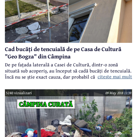
Cad bucăți de tencuială de pe Casa de Cultură
"Geo Bogza" din Câmpina
De pe fațada laterală a Casei de Cultură, dintr-o zonă
situată sub acoperiș, au început să cadă bucăți de tencuială.
citeste mai mult
Încă nu se știe exact cauza, dar probabil că este vorba
despre infiltrații la acoperiș, așa cum s-a mai întâmplat în
anii anteriori. Casa de Cultură este o clădire reprezentativă
5240 vizualizari
09 May 2018 11:39
a Câmpinei și se impune o intervenție cât mai urgentă
pentru rezolvarea problemei.