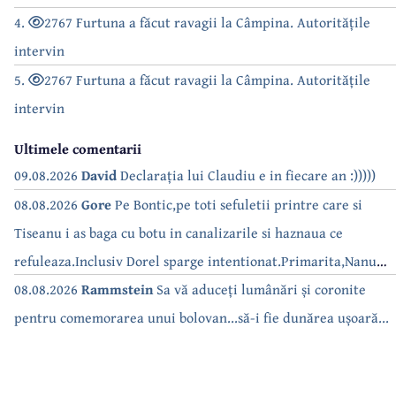
4.
2767 Furtuna a făcut ravagii la Câmpina. Autoritățile
intervin
5.
2767 Furtuna a făcut ravagii la Câmpina. Autoritățile
intervin
Ultimele comentarii
09.08.2026
David
Declarația lui Claudiu e in fiecare an :)))))
08.08.2026
Gore
Pe Bontic,pe toti sefuletii printre care si
Tiseanu i as baga cu botu in canalizarile si haznaua ce
refuleaza.Inclusiv Dorel sparge intentionat.Primarita,Nanu
bea apa de la robinet.Asta as intreba o si pe Izabel Mitrea
08.08.2026
Rammstein
Sa vă aduceți lumânări și coronite
pentru comemorarea unui bolovan...să-i fie dunărea ușoară...