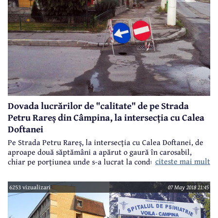
Dovada lucrărilor de "calitate" de pe Strada
Petru Rareș din Câmpina, la intersecția cu Calea
Doftanei
Pe Strada Petru Rareș, la intersecția cu Calea Doftanei, de
aproape două săptămâni a apărut o gaură în carosabil,
citeste mai mult
chiar pe porțiunea unde s-a lucrat la conducta de apă.
Deocamdată, gaura nu este mare, dar nu se știe ce se poate
întâmpla dacă nu se intervine. Pentru că, se vede clar, sub
6253 vizualizari
07 May 2018 21:45
asfalt este... gol.