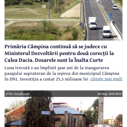
Primăria Câmpina continuă să se judece cu
Ministerul Dezvoltării pentru două corecții la
Calea Dacia. Dosarele sunt la Înalta Curte
Luna trecută s-au împlinit șase ani de la inaugurarea
pasajului suprateran de la ieșirea din municipiul Câmpina
citeste mai mult
în DN1. Investiția a costat 25,5 milioane lei, din care 20
milioane lei au reprezentat valoarea finanțării
nerambursabile din fonduri europene. O lucrare deosebită
4736 vizualizari
08 May 2018 09:33
și foarte utilă, este adevărat. Dar la fel de adevărat este
faptul că problemele legate de această investiție par a nu
se mai termina. Iar Câmpina plătește pentru ele.