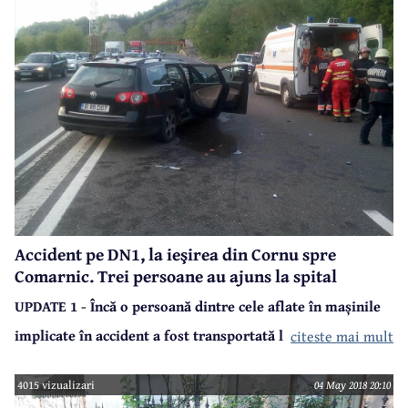
Centenarului" Armatei Române.
Accident pe DN1, la ieşirea din Cornu spre
Comarnic. Trei persoane au ajuns la spital
UPDATE 1 - Încă o persoană dintre cele aflate în mașinile
implicate în accident a fost transportată la spital. Astfel,
citeste mai mult
sunt patru persoane rănite și preluate de ambulanță. Două
4015 vizualizari
04 May 2018 20:10
dintre victime (femeia din Jeep și o tânără de 28 de ani din