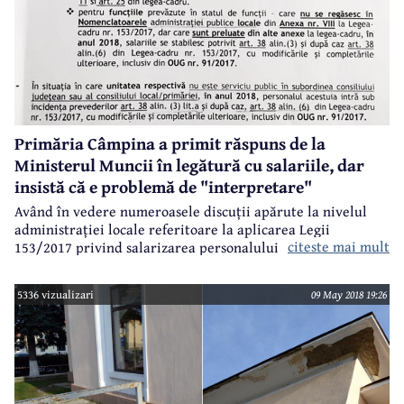
Primăria Câmpina a primit răspuns de la
Ministerul Muncii în legătură cu salariile, dar
insistă că e problemă de "interpretare"
Având în vedere numeroasele discuții apărute la nivelul
administrației locale referitoare la aplicarea Legii
citeste mai mult
153/2017 privind salarizarea personalului plătit din
fonduri publice, Primăria Câmpina a solicitat clarificări la
Ministerul Muncii și Justiției Sociale. Și le-a primit, dar nu
5336 vizualizari
09 May 2018 19:26
a venit în plenul Consiliului Local cu documentul respectiv,
deși multe dintre discuții au fost generate chiar de către
consilierii locali și ei, cei care au votat salariile, ar fi
trebuit să afle punctul de vedere al ministerului de resort.