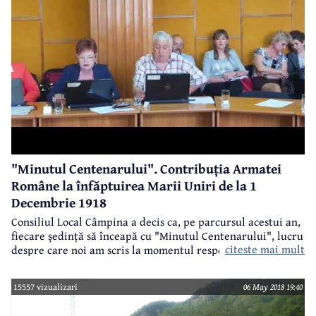
La Câmpina, astăzi nu a fost grevă. Conducerile celor două
spitale au găsit soluții pentru ca veniturile angajaților să
nu fie afectate de reducerea unor sporuri.
"Minutul Centenarului". Contribuția Armatei
Române la înfăptuirea Marii Uniri de la 1
Decembrie 1918
Consiliul Local Câmpina a decis ca, pe parcursul acestui an,
fiecare ședință să înceapă cu "Minutul Centenarului", lucru
citeste mai mult
despre care noi am scris la momentul respectiv. La ședința
din luna martie, în cadrul "Minutului Centenarului",
consilierul Enache Dragomir a vorbit despre unirea
15557 vizualizari
06 May 2018 19:40
Basarabiei cu Țara Mamă. La ședința de la finele lunii
aprilie, consilierul Viorel Bondoc a dedicat "Minutul