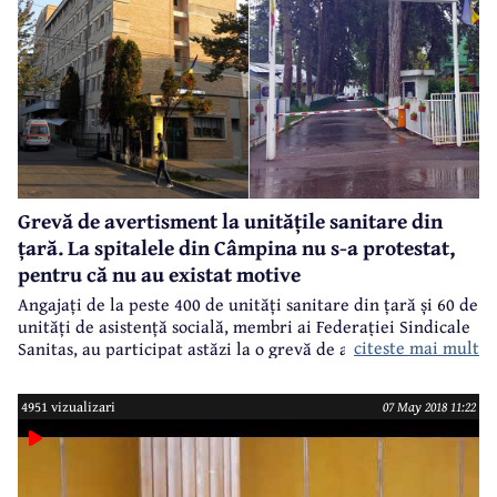
Grevă de avertisment la unitățile sanitare din
țară. La spitalele din Câmpina nu s-a protestat,
pentru că nu au existat motive
Angajați de la peste 400 de unități sanitare din țară și 60 de
unități de asistență socială, membri ai Federației Sindicale
citeste mai mult
Sanitas, au participat astăzi la o grevă de avertisment de
două ore. Protestul are la bază problemele generate în
sistem de aplicarea Legii 153/2017 privind salarizarea
4951 vizualizari
07 May 2018 11:22
unitară. Mai exact, odată cu plafonarea la 30% a sporurilor,
veniturile lunare ale multor angajați din spitale și de la
instituțiile de asistență socială s-au diminuat cu sume
cuprinse între 500 și 1.100 lei, după cum a anunțat Sanitas.