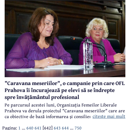
săptămâni, cum a fost cazul pe Aleea Luceafărul. Situația de
pe această alee ne-a fost semnalată de un cititor, iar noi, la
rândul nostru, am semnalat-o operatorului Floricon Salub
care astăzi a rezolvat problema. Dar nu aceasta este soluția
corectă.
"Caravana meseriilor", o campanie prin care OFL
Prahova îi încurajează pe elevi să se îndrepte
spre învățământul profesional
Pe parcursul acestei luni, Organizația Femeilor Liberale
Prahova va derula proiectul "Caravana meseriilor" care are
citeste mai mult
ca obiective de bază informarea și consilierea elevilor cu
privire la învățământul profesional clasic și învățământul
Pagina:
1
...
640
641
[642]
643
644
...
750
dual. Proiectul se adresează cu precădere elevilor din