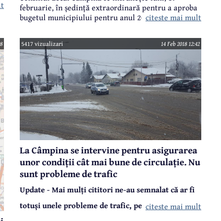
lt
februarie, în ședință extraordinară pentru a aproba
citeste mai mult
bugetul municipiului pentru anul 2018. Vestea bună
este aceea că veniturile bugetului local nu se
e
diminuează comparativ cu anul precedent. Vestea
08
5417 vizualizari
14 Feb 2018 12:42
a,
proastă - au crescut mult cheltuielile cu salariile din
e.
administrația locală și cheltuielile de funcționare.
Prin urmare, 2018 va fi un an în care Câmpina va sta
pe loc din punct de vedere al dezvoltării. Cu alte
cuvinte, vom avea foarte puține investiții. Dintr-un
buget total de 65 milioane lei, pentru investiții sunt
repartizați doar 10,3 milioane lei, adică excedentul
bugetar al anului precedent.
La Câmpina se intervine pentru asigurarea
unor condiții cât mai bune de circulație. Nu
sunt probleme de trafic
Update - Mai mulți cititori ne-au semnalat că ar fi
totuși unele probleme de trafic, pe Voila, acolo
citeste mai mult
i