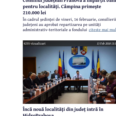
pentru localități. Câmpina primește
210.000 lei
În cadrul ședinței de vineri, 16 februarie, consilieri
județeni au aprobat repartizarea pe unități
citeste mai mu
administrativ-teritoriale a fondului de 20.104.000 l
aflat la dispoziția CJ Prahova. Banii pot fi folosiți
pentru dezvoltare locală și susținerea unor proiect
4255 vizualizari
13 Feb 2018 13:
de infrastructură la care este necesară cofinanțare
locală.
Încă nouă localități din județ intră în
HidroPrahova