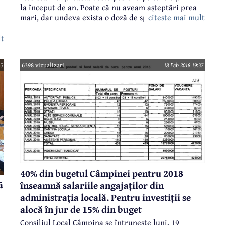
la început de an. Poate că nu aveam așteptări prea
citeste mai mult
mari, dar undeva exista o doză de speranță că
lucrurile se vor îmbunătăți și măcar Calea Doftanei
și Bobâlna vor si asfaltate în acest an. Nu se va
lt
întâmpla acest lucru în primul rând pentru că nu
sunt bani.
45
6398 vizualizari
18 Feb 2018 19:37
t
40% din bugetul Câmpinei pentru 2018
ă
înseamnă salariile angajaților din
administrația locală. Pentru investiții se
alocă în jur de 15% din buget
Consiliul Local Câmpina se întrunește luni, 19