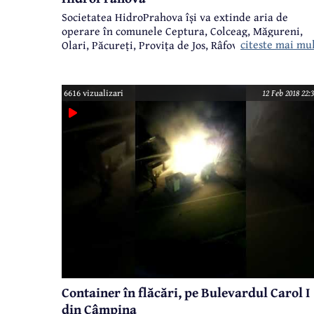
Societatea HidroPrahova își va extinde aria de
operare în comunele Ceptura, Colceag, Măgureni,
citeste mai mu
Olari, Păcureți, Provița de Jos, Râfov, Starchiojd și
Tătaru, localități care au în total peste 32.000
locuitori. Astfel, HidroPrahova va ajunge să fie
operatorul de apă și canal în 64 de localități
6616 vizualizari
12 Feb 2018 22:
prahovene (din 104), mai exact în municipiul
Câmpina, 11 orașe și 52 de comune.
Container în flăcări, pe Bulevardul Carol I
din Câmpina