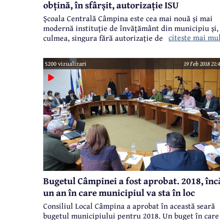
obțină, în sfârșit, autorizație ISU
Școala Centrală Câmpina este cea mai nouă și mai
modernă instituție de învățământ din municipiu și,
citeste mai mu
culmea, singura fără autorizație de la ISU pentru
securitate la incendii. Am scris de mai multe ori
despre această situație. Școala Centrală a fost dată
5200 vizualizari
19 Feb 2018 21:
în folosință în anul 2007, iar până acum nu s-a reuși
obținerea autorizației ISU fie din motive de dotare,
fie din motive de dosar incomplet.
Bugetul Câmpinei a fost aprobat. 2018, înc
un an în care municipiul va sta în loc
Consiliul Local Câmpina a aprobat în această seară
bugetul municipiului pentru 2018. Un buget în care