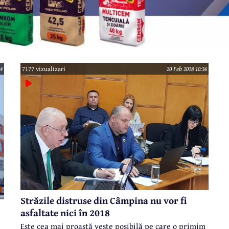
44
7177 vizualizari
20 Feb 2018 10:36
Străzile distruse din Câmpina nu vor fi
asfaltate nici în 2018
Este cea mai proastă veste posibilă pe care o primim