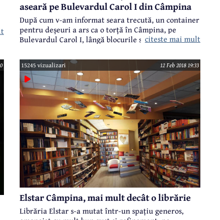
aseară pe Bulevardul Carol I din Câmpina
După cum v-am informat seara trecută, un container
pentru deșeuri a ars ca o torță în Câmpina, pe
lt
citeste mai mult
Bulevardul Carol I, lângă blocurile situate vis-a-vis
de Biserica "Adormirea Maicii Domnului" (de la
Brazi). Locatarii au văzut fumul și au anunțat
30
15245 vizualizari
12 Feb 2018 19:33
pompierii. Având în vedere că în container se aflau
PET-uri, cartoane și hârtie, incendiul s-a manifestat
tot mai violent.
Elstar Câmpina, mai mult decât o librărie
Librăria Elstar s-a mutat într-un spațiu generos,