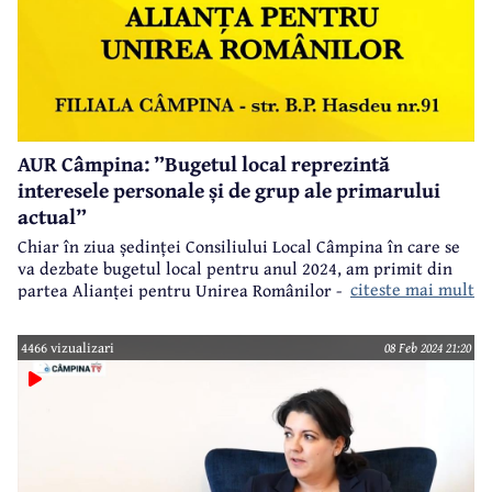
AUR Câmpina: ”Bugetul local reprezintă
interesele personale și de grup ale primarului
actual”
Chiar în ziua ședinței Consiliului Local Câmpina în care se
va dezbate bugetul local pentru anul 2024, am primit din
citeste mai mult
partea Alianței pentru Unirea Românilor - Câmpina
următorul punct de vedere asupra proiectului de buget.
4466 vizualizari
08 Feb 2024 21:20