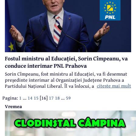
Fostul ministru al Educației, Sorin Cîmpeanu, va
conduce interimar PNL Prahova
Sorin Cîmpeanu, fost ministru al Educației, va fi desemnat
președinte interimar al Organizației Județene Prahova a
citeste mai mult
Partidului Național Liberal. Îl va înlocui, astfel, pe Iulian
Dumitrescu care a demisionat din toate funcțiile de
Pagina:
1
...
14
15
[16]
17
18
...
59
conducere deținute în partid în urma anchetei DNA care îl
vizează.
Vremea