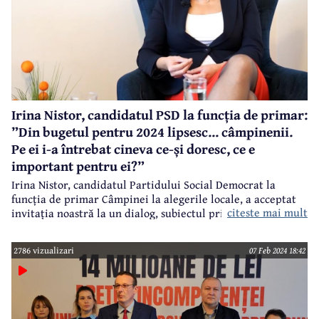
Irina Nistor, candidatul PSD la funcția de primar:
”Din bugetul pentru 2024 lipsesc... câmpinenii.
Pe ei i-a întrebat cineva ce-și doresc, ce e
important pentru ei?”
Irina Nistor, candidatul Partidului Social Democrat la
funcția de primar Câmpinei la alegerile locale, a acceptat
citeste mai mult
invitația noastră la un dialog, subiectul principal fiind
proiectul bugetului municipiului Câmpina pentru anul
2024.
2786 vizualizari
07 Feb 2024 18:42