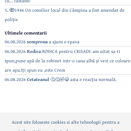
cu... castane!
5.
1946 Un consilier local din Câmpina a fost amendat de
poliție
Ultimele comentarii
06.08.2026
semprona
a ajuns o epava
06.08.2026
Rodica
RODICA pentru CRISADI: am uitat sa-ti
spun,pune apă de la robinet intr-o cana albă și vezi ce culoare
are apa.Iți spun eu ,este Crem
06.08.2026
Cetateanul
🤔🤔🤣😂 asta e reacția normală.
Acest site foloseste cookies si alte tehnologii pentru a
Actualitate
Politică
Social
Eveniment
Interviuri