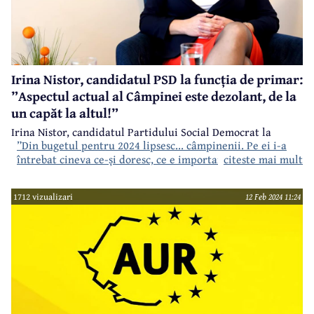
Irina Nistor, candidatul PSD la funcția de primar:
”Aspectul actual al Câmpinei este dezolant, de la
un capăt la altul!”
Irina Nistor, candidatul Partidului Social Democrat la
”Din bugetul pentru 2024 lipsesc... câmpinenii. Pe ei i-a
funcția de primar al municipiului Câmpina, a acceptat
întrebat cineva ce-și doresc, ce e important pentru ei?”
citeste mai mult
invitația noastră la un dialog despre bugetul local, înaintea
adoptării acestuia.
, a fost semnalul de alarmă tras de Irina
Nistor, candidat PSD la funcția de primar al municipiului
1712 vizualizari
12 Feb 2024 11:24
Câmpina.