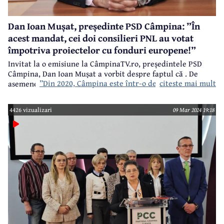
Dan Ioan Mușat, președinte PSD Câmpina: ”În
acest mandat, cei doi consilieri PNL au votat
împotriva proiectelor cu fonduri europene!”
Invitat la o emisiune la CâmpinaTV.ro, președintele PSD
Câmpina, Dan Ioan Mușat a vorbit despre faptul că
. De
”Din 2020, Câmpina este într-o decădere continuă”
citeste mai mult
asemenea, cu același prilej, Dan Ioan Mușat a mai făcut o
serie de afirmații interesante.
4426 vizualizari
09 Mar 2024 19:18