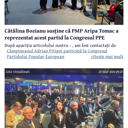
Cătălina Bozianu susține că PMP Aripa Tomac a
reprezentat acest partid la Congresul PPE
După apariția articolului nostru -
, am fost contactați de
Câmpineanul Adrian Pițigoi participă la Congresul
Cătălina Bozianu, reprezentant PMP condus de Eugen
Partidului Popular European
citeste mai mult
Tomac, care a avut următorul drept la replică:
2262 vizualizari
07 Mar 2024 09:20