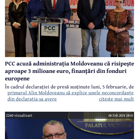
PCC acuză administrația Moldoveanu că risipește
aproape 3 milioane euro, finanțări din fonduri
europene
În cadrul declarației de presă susținute luni, 5 februarie, de
primarul Alin Moldoveanu să explice unele neconcordanțe
președinte Partidului Câmpina Curată, Rudolf Leica, în
din declarația sa avere
solicitarea demisiei lui Iulian Dumitrescu
citeste mai mult
afară de
și de cererea formulată public către
, a vorbit și
despre un alt subiect - ”din cauza incompetenței,
administrația Moldoveanu – Dobre – Prună risipește
2260 vizualizari
06 Feb 2024 18:41
14.960.000 lei - finanțări din fonduri europene care se
pierd pentru că mai multe proiecte cu finanțare din
fonduri europene nu s-au finalizat până la 31 decembrie
2023”.